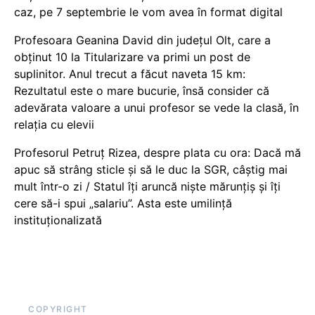
caz, pe 7 septembrie le vom avea în format digital
Profesoara Geanina David din județul Olt, care a
obținut 10 la Titularizare va primi un post de
suplinitor. Anul trecut a făcut naveta 15 km:
Rezultatul este o mare bucurie, însă consider că
adevărata valoare a unui profesor se vede la clasă, în
relația cu elevii
Profesorul Petruț Rizea, despre plata cu ora: Dacă mă
apuc să strâng sticle și să le duc la SGR, câștig mai
mult într-o zi / Statul îți aruncă niște mărunțiș și îți
cere să-i spui „salariu”. Asta este umilință
instituționalizată
COPYRIGHT