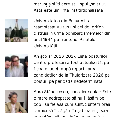
mărunțiș și îți cere să-i spui „salariu”.
Asta este umilință instituționalizată
Universitatea din București a
reamplasat vulturul și cei doi grifoni
distruși în urma bombardamentelor din
anul 1944 pe frontonul Palatului
Universității
An școlar 2026-2027. Lista posturilor
pentru profesori a fost actualizată, pe
fiecare județ, după repartizarea
candidaților de la Titularizare 2026 pe
posturi pe perioadă nedeterminată
Aura Stănculescu, consilier școlar: Este
o mare nedreptate să nu-i lăsăm pe
copii să fie așa cum sunt. Suntem prea
dornici să îi băgăm în șabloane și să-i
corectăm, să invalidăm ceea ce fac