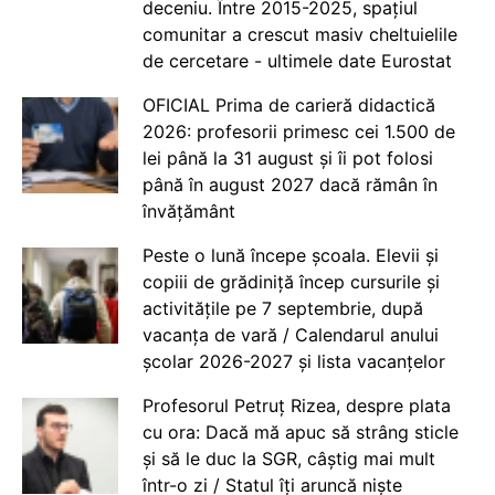
deceniu. Între 2015-2025, spațiul
comunitar a crescut masiv cheltuielile
de cercetare - ultimele date Eurostat
OFICIAL Prima de carieră didactică
2026: profesorii primesc cei 1.500 de
lei până la 31 august și îi pot folosi
până în august 2027 dacă rămân în
învățământ
Peste o lună începe școala. Elevii și
copiii de grădiniță încep cursurile și
activitățile pe 7 septembrie, după
vacanța de vară / Calendarul anului
școlar 2026-2027 și lista vacanțelor
Profesorul Petruț Rizea, despre plata
cu ora: Dacă mă apuc să strâng sticle
și să le duc la SGR, câștig mai mult
într-o zi / Statul îți aruncă niște