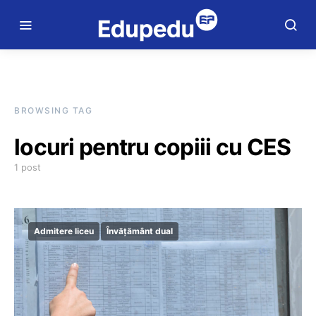
BROWSING TAG
locuri pentru copiii cu CES
1 post
Admitere liceu
Învățământ dual