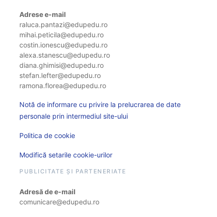
Adrese e-mail
raluca.pantazi@edupedu.ro
mihai.peticila@edupedu.ro
costin.ionescu@edupedu.ro
alexa.stanescu@edupedu.ro
diana.ghimisi@edupedu.ro
stefan.lefter@edupedu.ro
ramona.florea@edupedu.ro
Notă de informare cu privire la prelucrarea de date
personale prin intermediul site-ului
Politica de cookie
Modifică setarile cookie-urilor
PUBLICITATE ȘI PARTENERIATE
Adresă de e-mail
comunicare@edupedu.ro