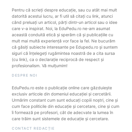
Pentru că scrieți despre educație, sau cu atât mai mult
datorită acestui lucru, ar fi util să citați cu link, atunci
când preluați un articol, părți dintr-un articol sau o idee
care v-a inspirat. Noi, la EduPedu.ro ne-am asumat
această conduită etică și sperăm că și publicațiile cu
mult mai multă experiență vor face la fel. Ne bucurăm
că găsiți subiecte interesante pe Edupedu.ro și suntem
siguri că înțelegeți rugămintea noastră de a cita sursa
(cu link), ca o declarație reciprocă de respect și
profesionalism. Vă mulțumim!
DESPRE NOI
EduPedu.ro este o publicație online care găzduiește
exclusiv articole din domeniul educației și cercetării.
Urmărim constant cum sunt educați copiii noștri, cine și
cum face politicile din educație și cercetare, cine și cum
îi formează pe profesori, cât de adecvate la lumea în
care trăim sunt sistemele de educație și cercetare.
CONTACT REDACȚIE