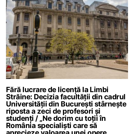
Fără lucrare de licență la Limbi
Străine: Decizia facultății din cadrul
Universității din București stârnește
riposta a zeci de profesori și
studenți / „Ne dorim cu toții în
România specialiști care să
aprecieze valoarea unei opere