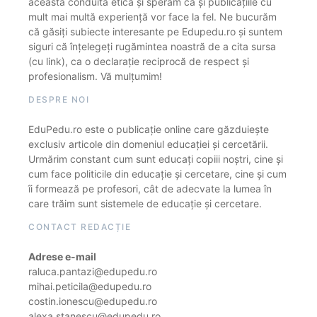
această conduită etică și sperăm că și publicațiile cu
mult mai multă experiență vor face la fel. Ne bucurăm
că găsiți subiecte interesante pe Edupedu.ro și suntem
siguri că înțelegeți rugămintea noastră de a cita sursa
(cu link), ca o declarație reciprocă de respect și
profesionalism. Vă mulțumim!
DESPRE NOI
EduPedu.ro este o publicație online care găzduiește
exclusiv articole din domeniul educației și cercetării.
Urmărim constant cum sunt educați copiii noștri, cine și
cum face politicile din educație și cercetare, cine și cum
îi formează pe profesori, cât de adecvate la lumea în
care trăim sunt sistemele de educație și cercetare.
CONTACT REDACȚIE
Adrese e-mail
raluca.pantazi@edupedu.ro
mihai.peticila@edupedu.ro
costin.ionescu@edupedu.ro
alexa.stanescu@edupedu.ro