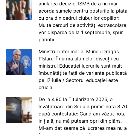
anularea deciziei ISMB de a nu mai
acorda sumele pentru posturile la plata
cu ora din cadrul cluburilor copiilor:
Multe cercuri de activități extrașcolare
vor dispărea de la 1 septembrie, spun
părinții
Ministrul interimar al Muncii Dragos
Pîslaru: În urma ultimelor discuții cu
ministrul Educației lucrurile sunt mult
îmbunătățite față de varianta publicată
pe 17 iulie / Sectorul educației este
crucial
De la 4.90 la Titularizare 2026, o
învățătoare din Sibiu a primit nota 8.70
după contestație: Când am văzut nota
inițială, nu mă puteam opri din plâns.
Mi-am dat seama că lucrarea mea nu a