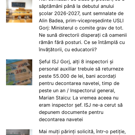
săptămâni până la debutul anului
școlar 2026-2027, sunt semnalate de
Alin Badea, prim-vicepreședinte USLI
Gorj: Ministerul o comite grav de tot.
Ne sună directorii disperați că oamenii
rămân fără posturi. Ce se întâmplă cu
învățătorii, cu educatorii?
Șeful ISJ Gorj, alți 8 inspectori și
personal auxiliar trebuie să returneze
peste 55.000 de lei, bani acordați
pentru decontarea navetei, timp de
peste un an / Inspectorul general,
Marian Staicu: La vremea aceea nu
eram inspector șef. ISJ ne-a cerut să
depunem documente pentru
decontarea navetei
Mai mulți părinți solicită, într-o petiție,