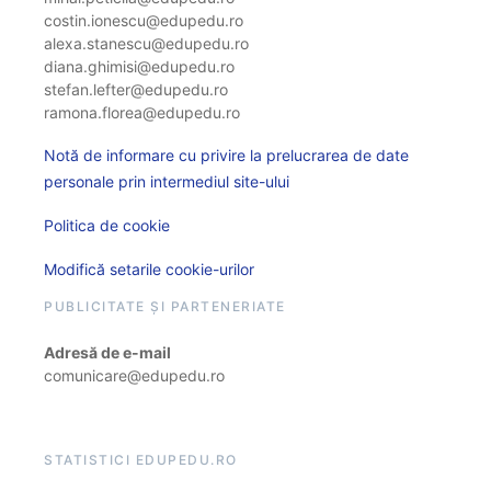
costin.ionescu@edupedu.ro
alexa.stanescu@edupedu.ro
diana.ghimisi@edupedu.ro
stefan.lefter@edupedu.ro
ramona.florea@edupedu.ro
Notă de informare cu privire la prelucrarea de date
personale prin intermediul site-ului
Politica de cookie
Modifică setarile cookie-urilor
PUBLICITATE ȘI PARTENERIATE
Adresă de e-mail
comunicare@edupedu.ro
STATISTICI EDUPEDU.RO