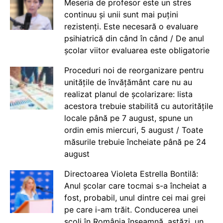
Meseria de profesor este un stres
continuu și unii sunt mai puțini
rezistenți. Este necesară o evaluare
psihiatrică din când în când / De anul
școlar viitor evaluarea este obligatorie
Proceduri noi de reorganizare pentru
unitățile de învățământ care nu au
realizat planul de școlarizare: lista
acestora trebuie stabilită cu autoritățile
locale până pe 7 august, spune un
ordin emis miercuri, 5 august / Toate
măsurile trebuie încheiate până pe 24
august
Directoarea Violeta Estrella Bontilă:
Anul școlar care tocmai s-a încheiat a
fost, probabil, unul dintre cei mai grei
pe care i-am trăit. Conducerea unei
școli în România înseamnă, astăzi, un