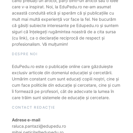
când preluați un articol, părți dintr-un articol sau o idee
care v-a inspirat. Noi, la EduPedu.ro ne-am asumat
această conduită etică și sperăm că și publicațiile cu
mult mai multă experiență vor face la fel. Ne bucurăm
că găsiți subiecte interesante pe Edupedu.ro și suntem
siguri că înțelegeți rugămintea noastră de a cita sursa
(cu link), ca o declarație reciprocă de respect și
profesionalism. Vă mulțumim!
DESPRE NOI
EduPedu.ro este o publicație online care găzduiește
exclusiv articole din domeniul educației și cercetării.
Urmărim constant cum sunt educați copiii noștri, cine și
cum face politicile din educație și cercetare, cine și cum
îi formează pe profesori, cât de adecvate la lumea în
care trăim sunt sistemele de educație și cercetare.
CONTACT REDACȚIE
Adrese e-mail
raluca.pantazi@edupedu.ro
mihai.peticila@edupedu.ro