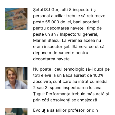
Șeful ISJ Gorj, alți 8 inspectori și
personal auxiliar trebuie să returneze
peste 55.000 de lei, bani acordați
pentru decontarea navetei, timp de
peste un an / Inspectorul general,
Marian Staicu: La vremea aceea nu
eram inspector șef. ISJ ne-a cerut să
depunem documente pentru
decontarea navetei
Nu poate liceul tehnologic să-i ducă pe
toți elevii la un Bacalaureat de 100%
absolvire, sunt care au intrat cu media
2 sau 3, spune inspectoarea Iuliana
Țugui: Performanța trebuie măsurată și
prin câți absolvenți se angajează
Evoluția salariilor profesorilor din