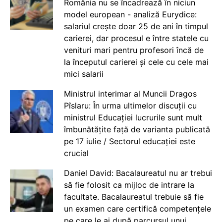
România nu se încadrează în niciun
model european - analiză Eurydice:
salariul crește doar 25 de ani în timpul
carierei, dar procesul e între statele cu
venituri mari pentru profesori încă de
la începutul carierei și cele cu cele mai
mici salarii
Ministrul interimar al Muncii Dragos
Pîslaru: În urma ultimelor discuții cu
ministrul Educației lucrurile sunt mult
îmbunătățite față de varianta publicată
pe 17 iulie / Sectorul educației este
crucial
Daniel David: Bacalaureatul nu ar trebui
să fie folosit ca mijloc de intrare la
facultate. Bacalaureatul trebuie să fie
un examen care certifică competențele
pe care le ai după parcursul unui