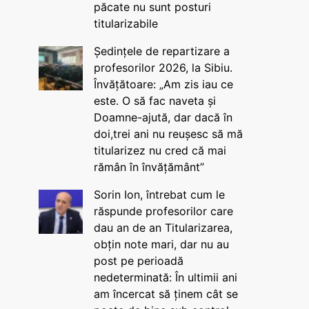
păcate nu sunt posturi
titularizabile
Ședințele de repartizare a
profesorilor 2026, la Sibiu.
Învățătoare: „Am zis iau ce
este. O să fac naveta și
Doamne-ajută, dar dacă în
doi,trei ani nu reușesc să mă
titularizez nu cred că mai
rămân în învățământ”
Sorin Ion, întrebat cum le
răspunde profesorilor care
dau an de an Titularizarea,
obțin note mari, dar nu au
post pe perioadă
nedeterminată: În ultimii ani
am încercat să ținem cât se