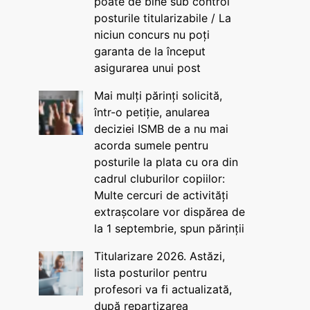
poate de bine sub control
posturile titularizabile / La
niciun concurs nu poți
garanta de la început
asigurarea unui post
Mai mulți părinți solicită,
într-o petiție, anularea
deciziei ISMB de a nu mai
acorda sumele pentru
posturile la plata cu ora din
cadrul cluburilor copiilor:
Multe cercuri de activități
extrașcolare vor dispărea de
la 1 septembrie, spun părinții
Titularizare 2026. Astăzi,
lista posturilor pentru
profesori va fi actualizată,
după repartizarea