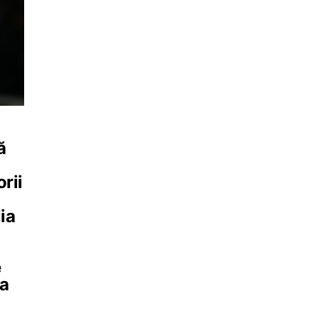
ă
rii
ia
e
 a