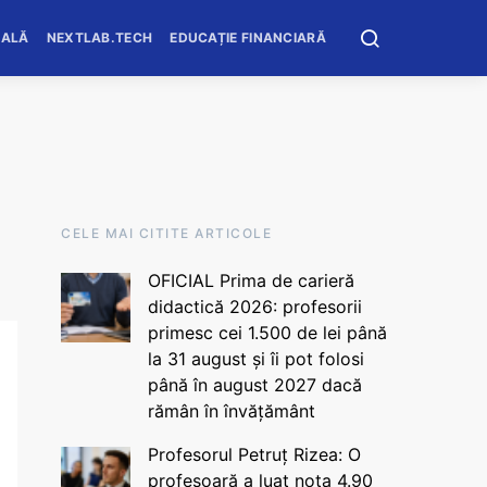
OALĂ
NEXTLAB.TECH
EDUCAȚIE FINANCIARĂ
CELE MAI CITITE ARTICOLE
OFICIAL Prima de carieră
didactică 2026: profesorii
primesc cei 1.500 de lei până
la 31 august și îi pot folosi
până în august 2027 dacă
rămân în învățământ
Profesorul Petruț Rizea: O
profesoară a luat nota 4.90