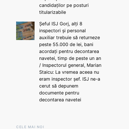
candidaților pe posturi
titularizabile
Șeful ISJ Gorj, alți 8
inspectori și personal
auxiliar trebuie să returneze
peste 55.000 de lei, bani
acordați pentru decontarea
navetei, timp de peste un an
/ Inspectorul general, Marian
Staicu: La vremea aceea nu
eram inspector șef. ISJ ne-a
cerut să depunem
documente pentru
decontarea navetei
CELE MAI NOI