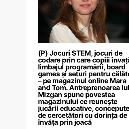
(P) Jocuri STEM, jocuri de
codare prin care copiii învaț
limbajul programării, board
games și seturi pentru călăto
– pe magazinul online Mara
and Tom. Antreprenoarea Iul
Mizgan spune povestea
magazinului ce reunește
jucării educative, conceput
de cercetători cu dorința de
învăța prin joacă