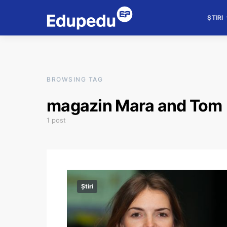
ȘTIRI
BROWSING TAG
magazin Mara and Tom
1 post
Știri