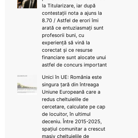
la Titularizare, iar după
contestații nota a ajuns la
8.70 / Astfel de erori îmi
arată ce entuziasmați sunt
profesorii buni, cu
experiență să vină la
corectat și ce resurse
financiare sunt alocate unui
astfel de concurs important
Unici în UE: România este
singura țară din întreaga
Uniune Europeană care a
redus cheltuielile de
cercetare, calculate pe cap
de locuitor, în ultimul
deceniu. Între 2015-2025,
spațiul comunitar a crescut
masiv cheltuielile de