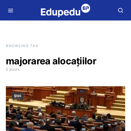
BROWSING TAG
majorarea alocațiilor
5 posts
Știri