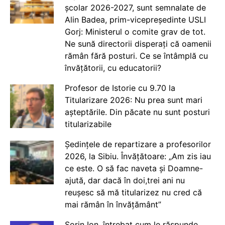
școlar 2026-2027, sunt semnalate de
Alin Badea, prim-vicepreședinte USLI
Gorj: Ministerul o comite grav de tot.
Ne sună directorii disperați că oamenii
rămân fără posturi. Ce se întâmplă cu
învățătorii, cu educatorii?
Profesor de Istorie cu 9.70 la
Titularizare 2026: Nu prea sunt mari
așteptările. Din păcate nu sunt posturi
titularizabile
Ședințele de repartizare a profesorilor
2026, la Sibiu. Învățătoare: „Am zis iau
ce este. O să fac naveta și Doamne-
ajută, dar dacă în doi,trei ani nu
reușesc să mă titularizez nu cred că
mai rămân în învățământ”
Sorin Ion, întrebat cum le răspunde