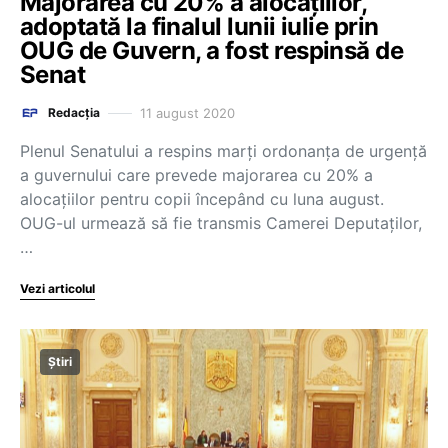
Majorarea cu 20% a alocațiilor,
adoptată la finalul lunii iulie prin
OUG de Guvern, a fost respinsă de
Senat
11 august 2020
Redacția
Plenul Senatului a respins marți ordonanța de urgență
a guvernului care prevede majorarea cu 20% a
alocațiilor pentru copii începând cu luna august.
OUG-ul urmează să fie transmis Camerei Deputaților,
…
Vezi articolul
Știri