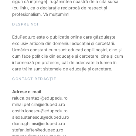
siguri că înțelegeți rugămintea noastră de a cita sursa
(cu link), ca o declarație reciprocă de respect și
profesionalism. Vă mulțumim!
DESPRE NOI
EduPedu.ro este o publicație online care găzduiește
exclusiv articole din domeniul educației și cercetării.
Urmărim constant cum sunt educați copiii noștri, cine și
cum face politicile din educație și cercetare, cine și cum
îi formează pe profesori, cât de adecvate la lumea în
care trăim sunt sistemele de educație și cercetare.
CONTACT REDACȚIE
Adrese e-mail
raluca.pantazi@edupedu.ro
mihai.peticila@edupedu.ro
costin.ionescu@edupedu.ro
alexa.stanescu@edupedu.ro
diana.ghimisi@edupedu.ro
stefan.lefter@edupedu.ro