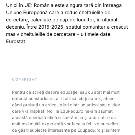
Unici în UE: România este singura țară din întreaga
Uniune Europeană care a redus cheltuielile de
cercetare, calculate pe cap de locuitor, în ultimul
deceniu. Între 2015-2025, spațiul comunitar a crescut
masiv cheltuielile de cercetare – ultimele date
Eurostat
COPYRIGHT
Pentru că scrieți despre educație, sau cu atât mai mult
datorită acestui lucru, ar fi util să citați cu link, atunci
când preluați un articol, părți dintr-un articol sau o idee
care v-a inspirat. Noi, la EduPedu.ro ne-am asumat
această conduită etică și sperăm că și publicațiile cu
mult mai multă experiență vor face la fel. Ne bucurăm
că găsiți subiecte interesante pe Edupedu.ro și suntem