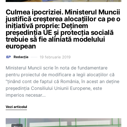
Culmea ipocriziei. Ministerul Muncii
justifică creșterea alocațiilor ca pe o
inițiativă proprie: Deținem
președinția UE și protecția socială
trebuie să fie aliniată modelului
european
19 februarie 2019
Redacția
Ministerul Muncii scrie în nota de fundamentare
pentru proiectul de modificare a legii alocațiilor că
”ținând cont de faptul că România, în acest an deține
președinția Consiliului Uniunii Europene, este
imperios necesar…
Vezi articolul