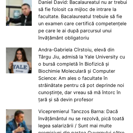
Daniel David: Bacalaureatul nu ar trebui
să fie folosit ca mijloc de intrare la
facultate. Bacalaureatul trebuie să fie
un examen care certifică competențele
pe care le ai după parcursul unui
învățământ obligatoriu
Andra-Gabriela Cîrstoiu, elevă din
Târgu Jiu, admisă la Yale University cu
o bursă completă în Biofizică și
Biochimie Moleculară și Computer
Science: Am ales o facultate în
străinătate pentru că pot deprinde noi
cunoștințe, dar vreau să mă întorc în
țară și să devin profesor
Vicepremierul Tanczos Barna: Dacă
învățământul nu se rezolvă, pică toată
legea salarizării / Sunt mai multe
promisiuni din partea Guvernului către