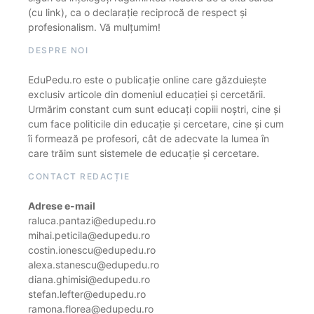
(cu link), ca o declarație reciprocă de respect și
profesionalism. Vă mulțumim!
DESPRE NOI
EduPedu.ro este o publicație online care găzduiește
exclusiv articole din domeniul educației și cercetării.
Urmărim constant cum sunt educați copiii noștri, cine și
cum face politicile din educație și cercetare, cine și cum
îi formează pe profesori, cât de adecvate la lumea în
care trăim sunt sistemele de educație și cercetare.
CONTACT REDACȚIE
Adrese e-mail
raluca.pantazi@edupedu.ro
mihai.peticila@edupedu.ro
costin.ionescu@edupedu.ro
alexa.stanescu@edupedu.ro
diana.ghimisi@edupedu.ro
stefan.lefter@edupedu.ro
ramona.florea@edupedu.ro