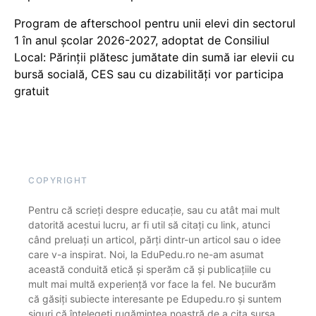
Program de afterschool pentru unii elevi din sectorul
1 în anul școlar 2026-2027, adoptat de Consiliul
Local: Părinții plătesc jumătate din sumă iar elevii cu
bursă socială, CES sau cu dizabilităţi vor participa
gratuit
COPYRIGHT
Pentru că scrieți despre educație, sau cu atât mai mult
datorită acestui lucru, ar fi util să citați cu link, atunci
când preluați un articol, părți dintr-un articol sau o idee
care v-a inspirat. Noi, la EduPedu.ro ne-am asumat
această conduită etică și sperăm că și publicațiile cu
mult mai multă experiență vor face la fel. Ne bucurăm
că găsiți subiecte interesante pe Edupedu.ro și suntem
siguri că înțelegeți rugămintea noastră de a cita sursa