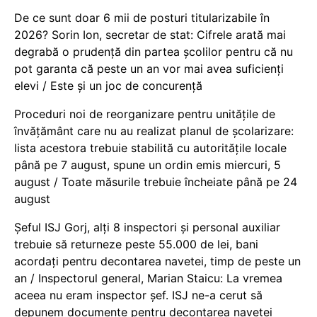
De ce sunt doar 6 mii de posturi titularizabile în
2026? Sorin Ion, secretar de stat: Cifrele arată mai
degrabă o prudență din partea școlilor pentru că nu
pot garanta că peste un an vor mai avea suficienți
elevi / Este și un joc de concurență
Proceduri noi de reorganizare pentru unitățile de
învățământ care nu au realizat planul de școlarizare:
lista acestora trebuie stabilită cu autoritățile locale
până pe 7 august, spune un ordin emis miercuri, 5
august / Toate măsurile trebuie încheiate până pe 24
august
Șeful ISJ Gorj, alți 8 inspectori și personal auxiliar
trebuie să returneze peste 55.000 de lei, bani
acordați pentru decontarea navetei, timp de peste un
an / Inspectorul general, Marian Staicu: La vremea
aceea nu eram inspector șef. ISJ ne-a cerut să
depunem documente pentru decontarea navetei