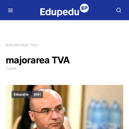
BROWSING TAG
majorarea TVA
1 post
Educație
Știri