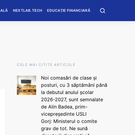
OALĂ
NEXTLAB.TECH
EDUCAȚIE FINANCIARĂ
CELE MAI CITITE ARTICOLE
Noi comasări de clase și
posturi, cu 3 săptămâni până
la debutul anului școlar
2026-2027, sunt semnalate
de Alin Badea, prim-
vicepreședinte USLI
Gorj: Ministerul o comite
grav de tot. Ne sună