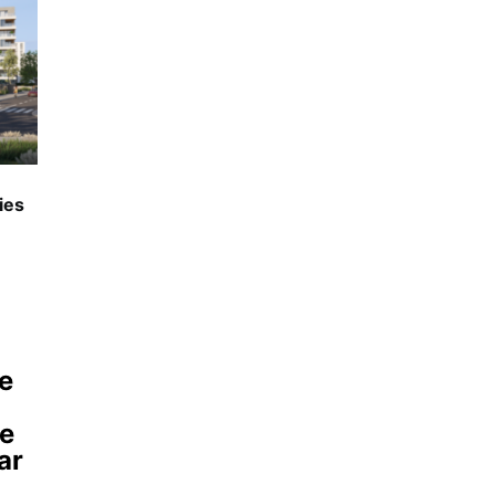
ies
ne
ie
ar