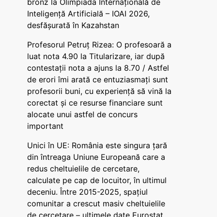
bronz la Olimpiada Internațională de
Inteligență Artificială – IOAI 2026,
desfășurată în Kazahstan
Profesorul Petruț Rizea: O profesoară a
luat nota 4.90 la Titularizare, iar după
contestații nota a ajuns la 8.70 / Astfel
de erori îmi arată ce entuziasmați sunt
profesorii buni, cu experiență să vină la
corectat și ce resurse financiare sunt
alocate unui astfel de concurs
important
Unici în UE: România este singura țară
din întreaga Uniune Europeană care a
redus cheltuielile de cercetare,
calculate pe cap de locuitor, în ultimul
deceniu. Între 2015-2025, spațiul
comunitar a crescut masiv cheltuielile
de cercetare – ultimele date Eurostat