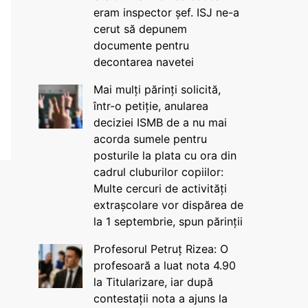
eram inspector șef. ISJ ne-a
cerut să depunem
documente pentru
decontarea navetei
Mai mulți părinți solicită,
într-o petiție, anularea
deciziei ISMB de a nu mai
acorda sumele pentru
posturile la plata cu ora din
cadrul cluburilor copiilor:
Multe cercuri de activități
extrașcolare vor dispărea de
la 1 septembrie, spun părinții
Profesorul Petruț Rizea: O
profesoară a luat nota 4.90
la Titularizare, iar după
contestații nota a ajuns la