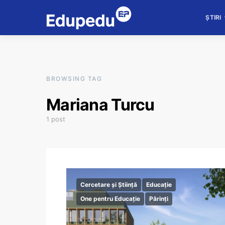
ȘTIRI
BROWSING TAG
Mariana Turcu
1 post
Cercetare și Știință
Educație
One pentru Educație
Părinți