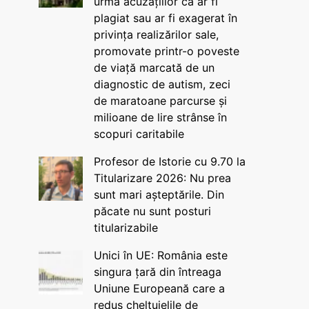
urma acuzațiilor că ar fi
plagiat sau ar fi exagerat în
privința realizărilor sale,
promovate printr-o poveste
de viață marcată de un
diagnostic de autism, zeci
de maratoane parcurse și
milioane de lire strânse în
scopuri caritabile
Profesor de Istorie cu 9.70 la
Titularizare 2026: Nu prea
sunt mari așteptările. Din
păcate nu sunt posturi
titularizabile
Unici în UE: România este
singura țară din întreaga
Uniune Europeană care a
redus cheltuielile de