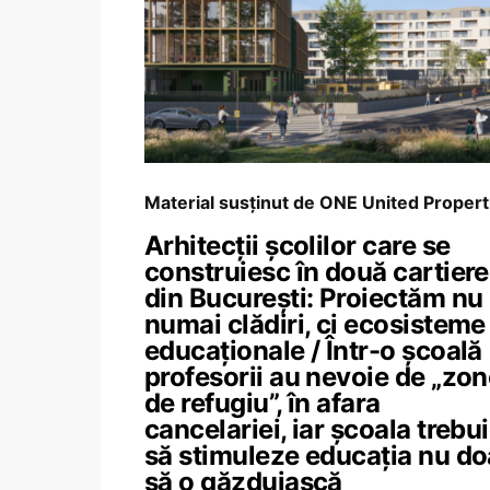
Material susținut de ONE United Propert
Arhitecții școlilor care se
construiesc în două cartiere
din București: Proiectăm nu
numai clădiri, ci ecosisteme
educaționale / Într-o școală
profesorii au nevoie de „zo
de refugiu”, în afara
cancelariei, iar școala trebu
să stimuleze educația nu do
să o găzduiască