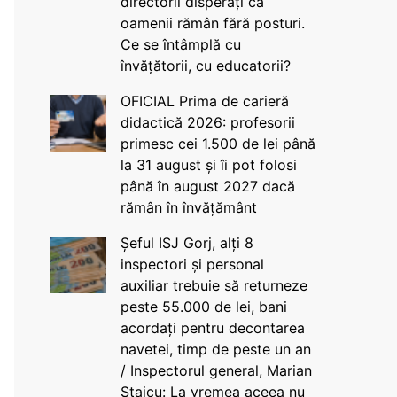
directorii disperați că
oamenii rămân fără posturi.
Ce se întâmplă cu
învățătorii, cu educatorii?
OFICIAL Prima de carieră
didactică 2026: profesorii
primesc cei 1.500 de lei până
la 31 august și îi pot folosi
până în august 2027 dacă
rămân în învățământ
Șeful ISJ Gorj, alți 8
inspectori și personal
auxiliar trebuie să returneze
peste 55.000 de lei, bani
acordați pentru decontarea
navetei, timp de peste un an
/ Inspectorul general, Marian
Staicu: La vremea aceea nu