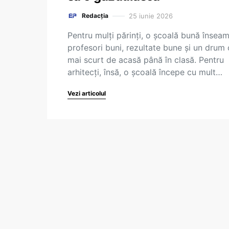
25 iunie 2026
Redacția
Pentru mulți părinți, o școală bună însea
profesori buni, rezultate bune și un drum 
mai scurt de acasă până în clasă. Pentru
arhitecți, însă, o școală începe cu mult…
Vezi articolul