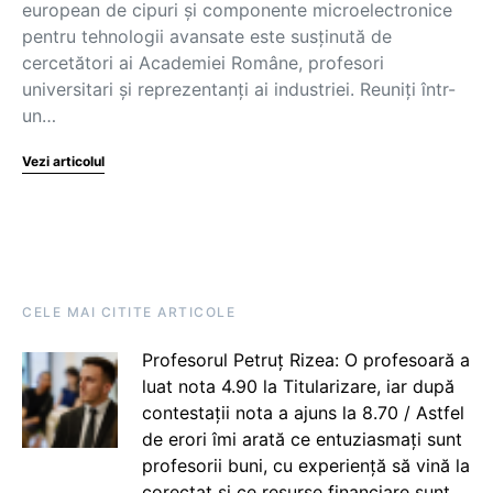
european de cipuri și componente microelectronice
pentru tehnologii avansate este susținută de
cercetători ai Academiei Române, profesori
universitari și reprezentanți ai industriei. Reuniți într-
un…
Vezi articolul
CELE MAI CITITE ARTICOLE
Profesorul Petruț Rizea: O profesoară a
luat nota 4.90 la Titularizare, iar după
contestații nota a ajuns la 8.70 / Astfel
de erori îmi arată ce entuziasmați sunt
profesorii buni, cu experiență să vină la
corectat și ce resurse financiare sunt