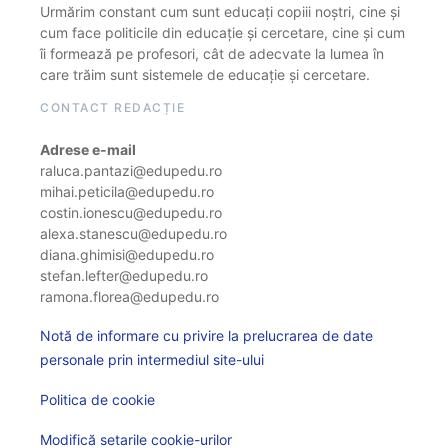
Urmărim constant cum sunt educați copiii noștri, cine și
cum face politicile din educație și cercetare, cine și cum
îi formează pe profesori, cât de adecvate la lumea în
care trăim sunt sistemele de educație și cercetare.
CONTACT REDACȚIE
Adrese e-mail
raluca.pantazi@edupedu.ro
mihai.peticila@edupedu.ro
costin.ionescu@edupedu.ro
alexa.stanescu@edupedu.ro
diana.ghimisi@edupedu.ro
stefan.lefter@edupedu.ro
ramona.florea@edupedu.ro
Notă de informare cu privire la prelucrarea de date
personale prin intermediul site-ului
Politica de cookie
Modifică setarile cookie-urilor