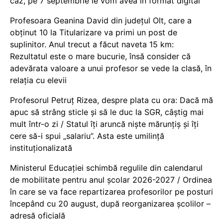
caz, pe 7 septembrie le vom avea în format digital
Profesoara Geanina David din județul Olt, care a
obținut 10 la Titularizare va primi un post de
suplinitor. Anul trecut a făcut naveta 15 km:
Rezultatul este o mare bucurie, însă consider că
adevărata valoare a unui profesor se vede la clasă, în
relația cu elevii
Profesorul Petruț Rizea, despre plata cu ora: Dacă mă
apuc să strâng sticle și să le duc la SGR, câștig mai
mult într-o zi / Statul îți aruncă niște mărunțiș și îți
cere să-i spui „salariu”. Asta este umilință
instituționalizată
Ministerul Educației schimbă regulile din calendarul
de mobilitate pentru anul școlar 2026-2027 / Ordinea
în care se va face repartizarea profesorilor pe posturi
începând cu 20 august, după reorganizarea școlilor –
adresă oficială