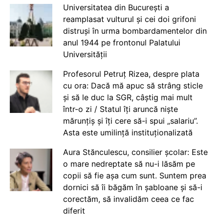
Universitatea din București a
reamplasat vulturul și cei doi grifoni
distruși în urma bombardamentelor din
anul 1944 pe frontonul Palatului
Universității
Profesorul Petruț Rizea, despre plata
cu ora: Dacă mă apuc să strâng sticle
și să le duc la SGR, câștig mai mult
într-o zi / Statul îți aruncă niște
mărunțiș și îți cere să-i spui „salariu”.
Asta este umilință instituționalizată
Aura Stănculescu, consilier școlar: Este
o mare nedreptate să nu-i lăsăm pe
copii să fie așa cum sunt. Suntem prea
dornici să îi băgăm în șabloane și să-i
corectăm, să invalidăm ceea ce fac
diferit