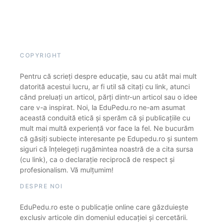
COPYRIGHT
Pentru că scrieți despre educație, sau cu atât mai mult
datorită acestui lucru, ar fi util să citați cu link, atunci
când preluați un articol, părți dintr-un articol sau o idee
care v-a inspirat. Noi, la EduPedu.ro ne-am asumat
această conduită etică și sperăm că și publicațiile cu
mult mai multă experiență vor face la fel. Ne bucurăm
că găsiți subiecte interesante pe Edupedu.ro și suntem
siguri că înțelegeți rugămintea noastră de a cita sursa
(cu link), ca o declarație reciprocă de respect și
profesionalism. Vă mulțumim!
DESPRE NOI
EduPedu.ro este o publicație online care găzduiește
exclusiv articole din domeniul educației și cercetării.