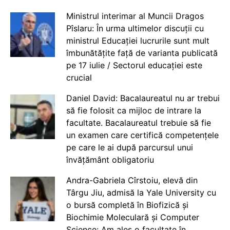
Ministrul interimar al Muncii Dragos
Pîslaru: În urma ultimelor discuții cu
ministrul Educației lucrurile sunt mult
îmbunătățite față de varianta publicată
pe 17 iulie / Sectorul educației este
crucial
Daniel David: Bacalaureatul nu ar trebui
să fie folosit ca mijloc de intrare la
facultate. Bacalaureatul trebuie să fie
un examen care certifică competențele
pe care le ai după parcursul unui
învățământ obligatoriu
Andra-Gabriela Cîrstoiu, elevă din
Târgu Jiu, admisă la Yale University cu
o bursă completă în Biofizică și
Biochimie Moleculară și Computer
Science: Am ales o facultate în