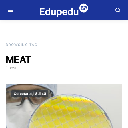
BROWSING TAG
MEAT
1 post
Cercetare și Știință