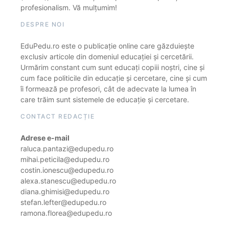
profesionalism. Vă mulțumim!
DESPRE NOI
EduPedu.ro este o publicație online care găzduiește
exclusiv articole din domeniul educației și cercetării.
Urmărim constant cum sunt educați copiii noștri, cine și
cum face politicile din educație și cercetare, cine și cum
îi formează pe profesori, cât de adecvate la lumea în
care trăim sunt sistemele de educație și cercetare.
CONTACT REDACȚIE
Adrese e-mail
raluca.pantazi@edupedu.ro
mihai.peticila@edupedu.ro
costin.ionescu@edupedu.ro
alexa.stanescu@edupedu.ro
diana.ghimisi@edupedu.ro
stefan.lefter@edupedu.ro
ramona.florea@edupedu.ro