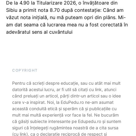
De la 4.90 la Titularizare 2026, o învățătoare din
Sibiu a primit nota 8.70 după contestație: Când am
văzut nota inițială, nu mă puteam opri din plâns. Mi-
am dat seama că lucrarea mea nu a fost corectată în
adevăratul sens al cuvântului
COPYRIGHT
Pentru că scrieți despre educație, sau cu atât mai mult
datorită acestui lucru, ar fi util să citați cu link, atunci
când preluați un articol, părți dintr-un articol sau o idee
care v-a inspirat. Noi, la EduPedu.ro ne-am asumat
această conduită etică și sperăm că și publicațiile cu
mult mai multă experiență vor face la fel. Ne bucurăm
că găsiți subiecte interesante pe Edupedu.ro și suntem
siguri că înțelegeți rugămintea noastră de a cita sursa
(cu link), ca o declarație reciprocă de respect și