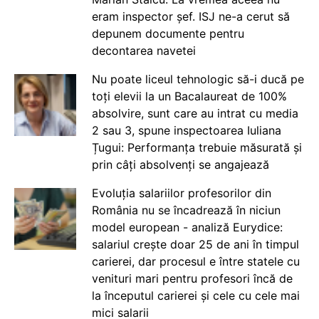
eram inspector șef. ISJ ne-a cerut să
depunem documente pentru
decontarea navetei
Nu poate liceul tehnologic să-i ducă pe
toți elevii la un Bacalaureat de 100%
absolvire, sunt care au intrat cu media
2 sau 3, spune inspectoarea Iuliana
Țugui: Performanța trebuie măsurată și
prin câți absolvenți se angajează
Evoluția salariilor profesorilor din
România nu se încadrează în niciun
model european - analiză Eurydice:
salariul crește doar 25 de ani în timpul
carierei, dar procesul e între statele cu
venituri mari pentru profesori încă de
la începutul carierei și cele cu cele mai
mici salarii