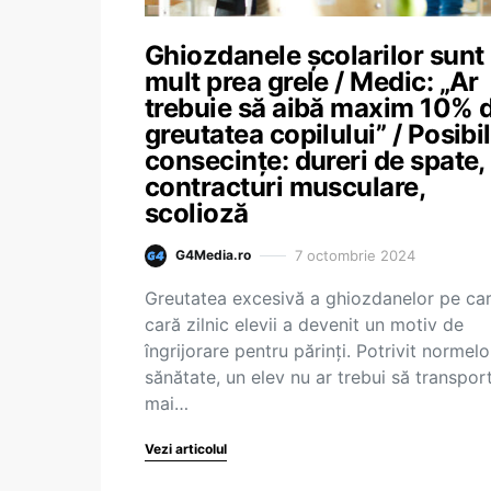
Ghiozdanele școlarilor sunt
mult prea grele / Medic: „Ar
trebuie să aibă maxim 10% 
greutatea copilului” / Posibi
consecințe: dureri de spate,
contracturi musculare,
scolioză
7 octombrie 2024
G4Media.ro
Greutatea excesivă a ghiozdanelor pe car
cară zilnic elevii a devenit un motiv de
îngrijorare pentru părinți. Potrivit normel
sănătate, un elev nu ar trebui să transpor
mai…
Vezi articolul