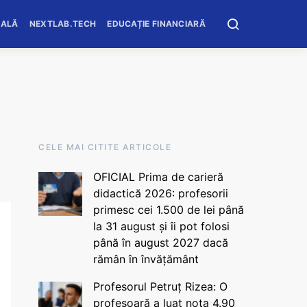
OALĂ
NEXTLAB.TECH
EDUCAȚIE FINANCIARĂ
CELE MAI CITITE ARTICOLE
OFICIAL Prima de carieră
didactică 2026: profesorii
primesc cei 1.500 de lei până
la 31 august și îi pot folosi
până în august 2027 dacă
rămân în învățământ
Profesorul Petruț Rizea: O
profesoară a luat nota 4.90