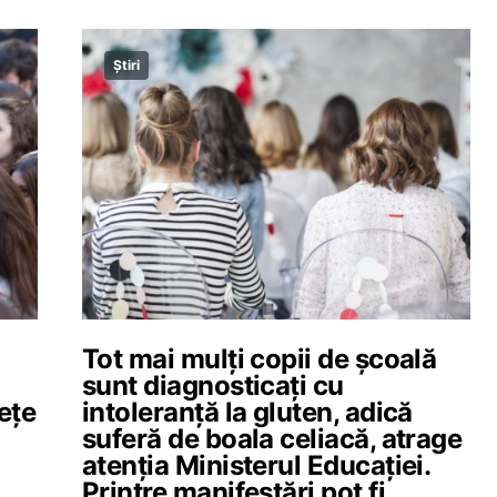
Știri
Tot mai mulți copii de școală
sunt diagnosticați cu
reţe
intoleranță la gluten, adică
suferă de boala celiacă, atrage
atenția Ministerul Educației.
Printre manifestări pot fi