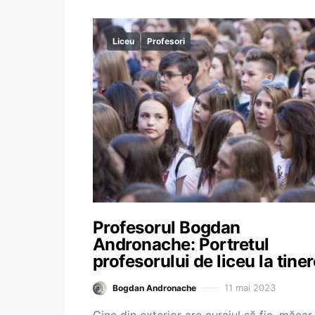
Liceu
Profesori
Profesorul Bogdan
Andronache: Portretul
profesorului de liceu la tine
11 mai 2023
Bogdan Andronache
Cine din exterior are curajul să fie, măcar