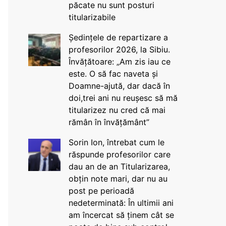
păcate nu sunt posturi
titularizabile
Ședințele de repartizare a
profesorilor 2026, la Sibiu.
Învățătoare: „Am zis iau ce
este. O să fac naveta și
Doamne-ajută, dar dacă în
doi,trei ani nu reușesc să mă
titularizez nu cred că mai
rămân în învățământ”
Sorin Ion, întrebat cum le
răspunde profesorilor care
dau an de an Titularizarea,
obțin note mari, dar nu au
post pe perioadă
nedeterminată: În ultimii ani
am încercat să ținem cât se