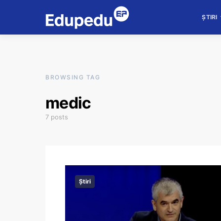
ȘTIRI
BROWSING TAG
medic
7 posts
Știri