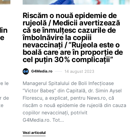
Riscăm o nouă epidemie de
rujeolă / Medicii avertizează
din
că se înmulțesc cazurile de
le
îmbolnăvire la copiii
nevaccinați / ”Rujeola este o
boală care are în proporţie de
cel puţin 30% complicaţii”
14 august 2023
G4Media.ro
e le
Managerul Spitalului de Boli Infecţioase
”Victor Babeş” din Capitală, dr. Simin Aysel
or de
Florescu, a explicat, pentru News.ro, că
te
riscăm o nouă epidemie de rujeolă din cauza
copiilor nevaccinați, potrivit
G4Media.ro. Tot…
Vezi articolul