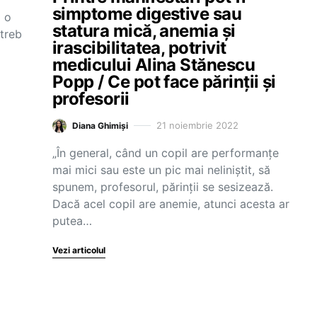
simptome digestive sau
a o
statura mică, anemia și
ntreb
irascibilitatea, potrivit
medicului Alina Stănescu
Popp / Ce pot face părinții și
profesorii
21 noiembrie 2022
Diana Ghimiși
„În general, când un copil are performanțe
mai mici sau este un pic mai neliniștit, să
spunem, profesorul, părinții se sesizează.
Dacă acel copil are anemie, atunci acesta ar
putea…
Vezi articolul