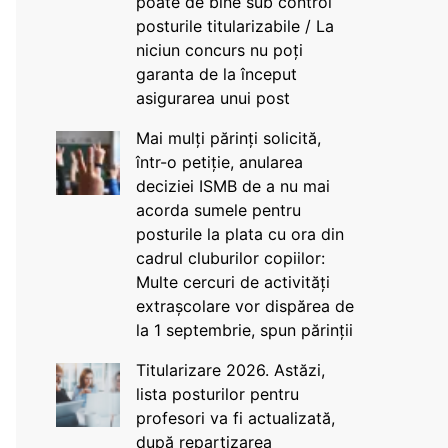
poate de bine sub control
posturile titularizabile / La
niciun concurs nu poți
garanta de la început
asigurarea unui post
Mai mulți părinți solicită,
într-o petiție, anularea
deciziei ISMB de a nu mai
acorda sumele pentru
posturile la plata cu ora din
cadrul cluburilor copiilor:
Multe cercuri de activități
extrașcolare vor dispărea de
la 1 septembrie, spun părinții
Titularizare 2026. Astăzi,
lista posturilor pentru
profesori va fi actualizată,
după repartizarea