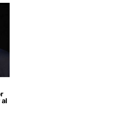
or
 al