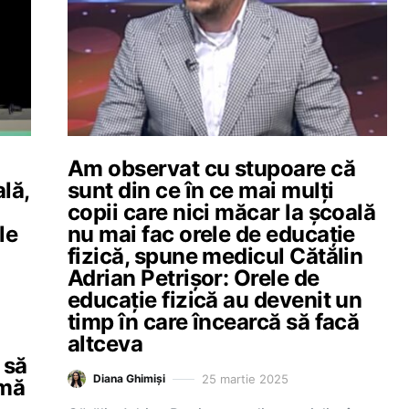
Am observat cu stupoare că
lă,
sunt din ce în ce mai mulți
copii care nici măcar la școală
le
nu mai fac orele de educație
fizică, spune medicul Cătălin
Adrian Petrișor: Orele de
educație fizică au devenit un
timp în care încearcă să facă
altceva
 să
25 martie 2025
Diana Ghimiși
rmă