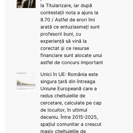
la Titularizare, iar după
contestații nota a ajuns la
8.70 / Astfel de erori îmi
arată ce entuziasmați sunt
profesorii buni, cu
experiență să vină la
corectat și ce resurse
financiare sunt alocate unui
astfel de concurs important
Unici în UE: România este
singura țară din întreaga
Uniune Europeană care a
redus cheltuielile de
cercetare, calculate pe cap
de locuitor, în ultimul
deceniu. Între 2015-2025,
spațiul comunitar a crescut
masiv cheltuielile de