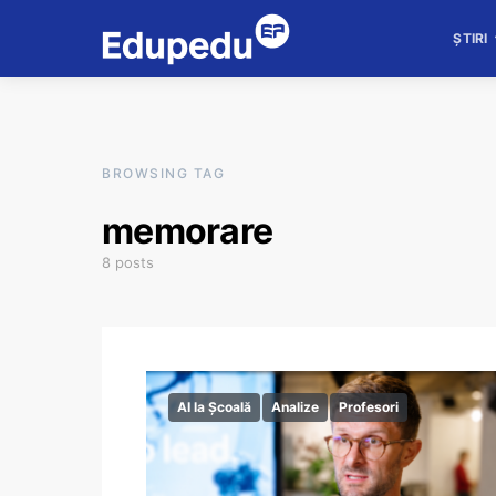
ȘTIRI
BROWSING TAG
memorare
8 posts
AI la Școală
Analize
Profesori