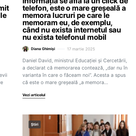
informația se află la un click de
mit
telefon, este o mare greșeală a
le
memora lucruri pe care le
memoram eu, de exemplu,
când nu exista internetul sau
nu exista telefonul mobil
17 martie 2025
Diana Ghimiși
Daniel David, ministrul Educației și Cercetării,
a declarat că memorarea contează, „dar nu în
evii
varianta în care o făceam noi”. Acesta a spus
re
că este o mare greșeală „a memora…
Vezi articolul
Știri