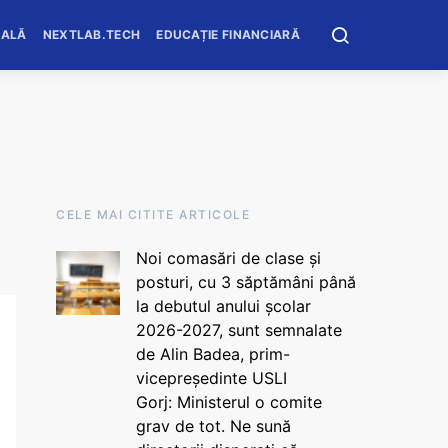
OALĂ
NEXTLAB.TECH
EDUCAȚIE FINANCIARĂ
CELE MAI CITITE ARTICOLE
Noi comasări de clase și
posturi, cu 3 săptămâni până
la debutul anului școlar
2026-2027, sunt semnalate
de Alin Badea, prim-
vicepreședinte USLI
Gorj: Ministerul o comite
grav de tot. Ne sună