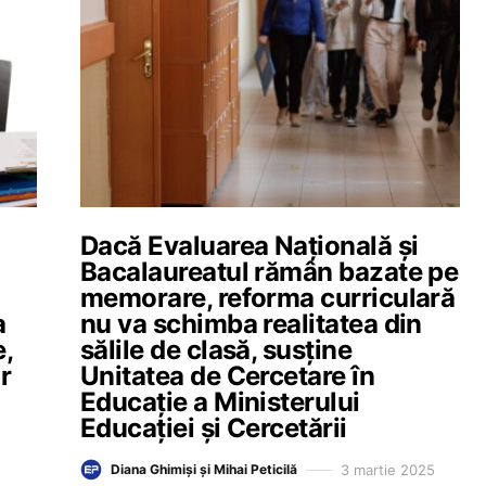
Dacă Evaluarea Națională și
Bacalaureatul rămân bazate pe
memorare, reforma curriculară
a
nu va schimba realitatea din
e,
sălile de clasă, susține
r
Unitatea de Cercetare în
Educație a Ministerului
Educației și Cercetării
3 martie 2025
Diana Ghimiși și Mihai Peticilă