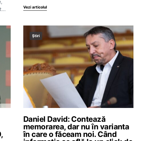
,
Vezi articolul
at…
Știri
Daniel David: Contează
memorarea, dar nu în varianta
,
în care o făceam noi. Când