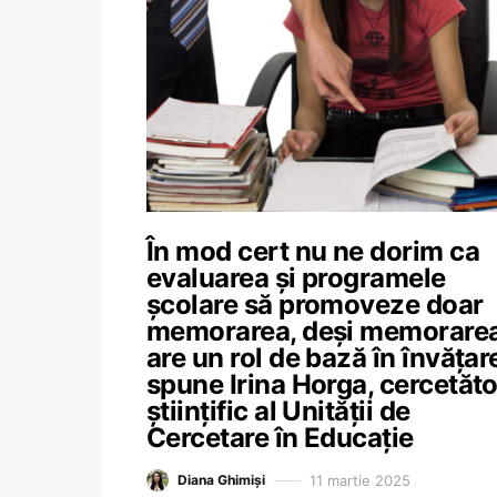
În mod cert nu ne dorim ca
evaluarea și programele
școlare să promoveze doar
memorarea, deși memorare
are un rol de bază în învățar
spune Irina Horga, cercetăto
științific al Unității de
Cercetare în Educație
11 martie 2025
Diana Ghimiși