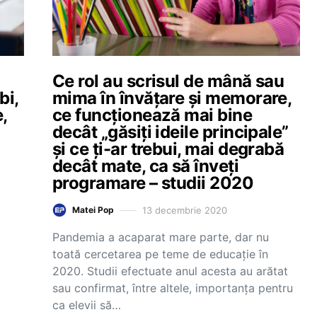
a
Ce rol au scrisul de mână sau
bi,
mima în învățare și memorare,
,
ce funcționează mai bine
decât „găsiți ideile principale”
și ce ți-ar trebui, mai degrabă
decât mate, ca să înveți
programare – studii 2020
13 decembrie 2020
Matei Pop
Pandemia a acaparat mare parte, dar nu
toată cercetarea pe teme de educație în
2020. Studii efectuate anul acesta au arătat
sau confirmat, între altele, importanța pentru
ca elevii să…