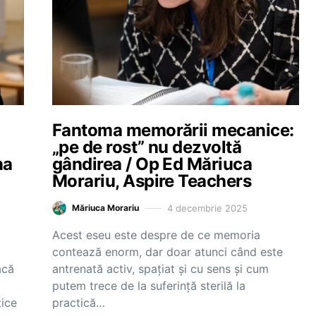
Fantoma memorării mecanice:
„pe de rost” nu dezvoltă
na
gândirea / Op Ed Măriuca
Morariu, Aspire Teachers
4 decembrie 2025
Măriuca Morariu
Acest eseu este despre de ce memoria
contează enorm, dar doar atunci când este
acă
antrenată activ, spațiat și cu sens și cum
putem trece de la suferință sterilă la
tice
practică…