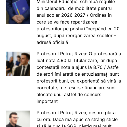
Ministerul Educației schimbă regulile
din calendarul de mobilitate pentru
anul școlar 2026-2027 / Ordinea în
care se va face repartizarea
profesorilor pe posturi începând cu 20
august, după reorganizarea școlilor -
adresă oficială
Profesorul Petruț Rizea: O profesoară a
luat nota 4.90 la Titularizare, iar după
contestații nota a ajuns la 8.70 / Astfel
de erori îmi arată ce entuziasmați sunt
profesorii buni, cu experiență să vină la
corectat și ce resurse financiare sunt
alocate unui astfel de concurs
important
Profesorul Petruț Rizea, despre plata
cu ora: Dacă mă apuc să strâng sticle
și să le duc la SGR, câștig mai mult