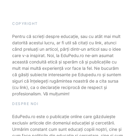
COPYRIGHT
Pentru că scrieți despre educație, sau cu atât mai mult
datorită acestui lucru, ar fi util să citați cu link, atunci
când preluați un articol, părți dintr-un articol sau o idee
care v-a inspirat. Noi, la EduPedu.ro ne-am asumat
această conduită etică și sperăm că și publicațiile cu
mult mai multă experiență vor face la fel. Ne bucurăm
că găsiți subiecte interesante pe Edupedu.ro și suntem
siguri că înțelegeți rugămintea noastră de a cita sursa
(cu link), ca o declarație reciprocă de respect și
profesionalism. Vă mulțumim!
DESPRE NOI
EduPedu.ro este o publicație online care găzduiește
exclusiv articole din domeniul educației și cercetării.
Urmărim constant cum sunt educați copiii noștri, cine și
cum face politicile din educație și cercetare, cine și cum