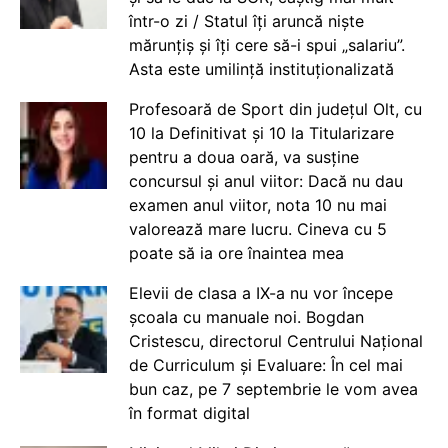
într-o zi / Statul îți aruncă niște
mărunțiș și îți cere să-i spui „salariu”.
Asta este umilință instituționalizată
Profesoară de Sport din județul Olt, cu
10 la Definitivat și 10 la Titularizare
pentru a doua oară, va susține
concursul și anul viitor: Dacă nu dau
examen anul viitor, nota 10 nu mai
valorează mare lucru. Cineva cu 5
poate să ia ore înaintea mea
Elevii de clasa a IX-a nu vor începe
școala cu manuale noi. Bogdan
Cristescu, directorul Centrului Național
de Curriculum și Evaluare: În cel mai
bun caz, pe 7 septembrie le vom avea
în format digital