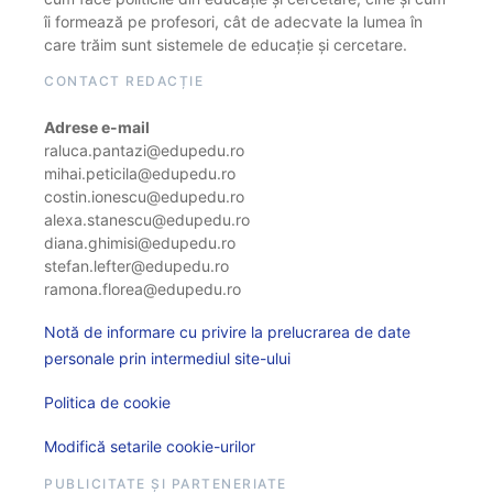
îi formează pe profesori, cât de adecvate la lumea în
care trăim sunt sistemele de educație și cercetare.
CONTACT REDACȚIE
Adrese e-mail
raluca.pantazi@edupedu.ro
mihai.peticila@edupedu.ro
costin.ionescu@edupedu.ro
alexa.stanescu@edupedu.ro
diana.ghimisi@edupedu.ro
stefan.lefter@edupedu.ro
ramona.florea@edupedu.ro
Notă de informare cu privire la prelucrarea de date
personale prin intermediul site-ului
Politica de cookie
Modifică setarile cookie-urilor
PUBLICITATE ȘI PARTENERIATE