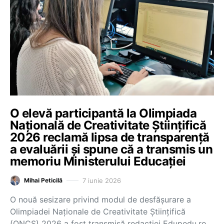
O elevă participantă la Olimpiada
Națională de Creativitate Științifică
2026 reclamă lipsa de transparență
a evaluării și spune că a transmis un
memoriu Ministerului Educației
7 iunie 2026
Mihai Peticilă
O nouă sesizare privind modul de desfășurare a
Olimpiadei Naționale de Creativitate Științifică
(ONCS) 2026 a fost transmisă redacției Edupedu.ro.