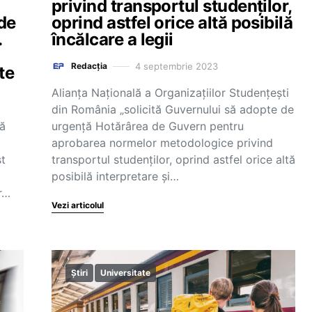
a
privind transportul studenților,
 de
oprind astfel orice altă posibilă
.
încălcare a legii
4 septembrie 2023
Redacția
te
Alianța Națională a Organizațiilor Studențești
din România „solicită Guvernului să adopte de
ă
urgență Hotărârea de Guvern pentru
aprobarea normelor metodologice privind
st
transportul studenților, oprind astfel orice altă
posibilă interpretare și…
or…
Vezi articolul
Știri
Universitate