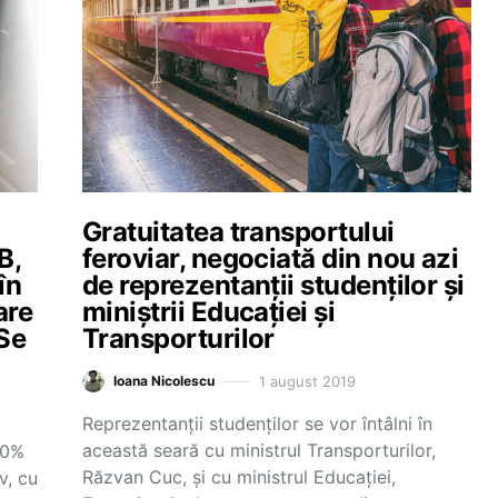
Gratuitatea transportului
B,
feroviar, negociată din nou azi
în
de reprezentanții studenților și
are
miniștrii Educației și
Se
Transporturilor
1 august 2019
Ioana Nicolescu
Reprezentanții studenților se vor întâlni în
această seară cu ministrul Transporturilor,
90%
Răzvan Cuc, și cu ministrul Educației,
v, cu