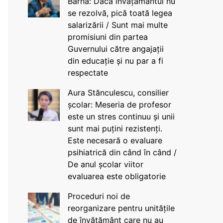
Barna: Dacă învățământul nu
se rezolvă, pică toată legea
salarizării / Sunt mai multe
promisiuni din partea
Guvernului către angajații
din educație și nu par a fi
respectate
Aura Stănculescu, consilier
școlar: Meseria de profesor
este un stres continuu și unii
sunt mai puțini rezistenți.
Este necesară o evaluare
psihiatrică din când în când /
De anul școlar viitor
evaluarea este obligatorie
Proceduri noi de
reorganizare pentru unitățile
de învățământ care nu au