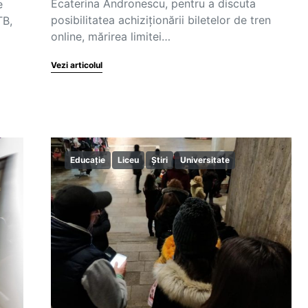
Ecaterina Andronescu, pentru a discuta
e
posibilitatea achiziționării biletelor de tren
TB,
online, mărirea limitei…
Vezi articolul
Educație
Liceu
Știri
Universitate