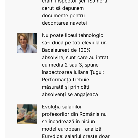
eram inspector șef. ISJ ne-a
cerut să depunem
documente pentru
decontarea navetei
Nu poate liceul tehnologic
să-i ducă pe toți elevii la un
Bacalaureat de 100%
absolvire, sunt care au intrat
cu media 2 sau 3, spune
inspectoarea Iuliana Țugui:
Performanța trebuie
măsurată și prin câți
absolvenți se angajează
Evoluția salariilor
profesorilor din România nu
se încadrează în niciun
model european - analiză
Eurydice: salariul crește doar