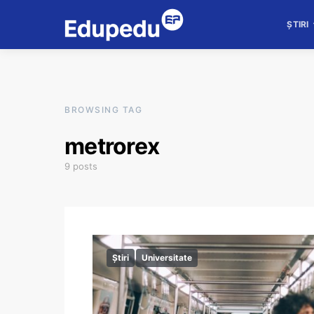
ȘTIRI
BROWSING TAG
metrorex
9 posts
Știri
Universitate