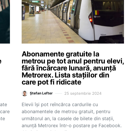
Abonamente gratuite la
e
metrou pe tot anul pentru elevi,
fără încărcare lunară, anunță
Metrorex. Lista stațiilor din
care pot fi ridicate
25 septembrie 2024
Ștefan Lefter
rate
Elevii își pot reîncărca cardurile cu
 care
abonamentele de metrou gratuit, pentru
ate
următorul an, la casele de bilete din stații,
anunță Metrorex într-o postare pe Facebook.