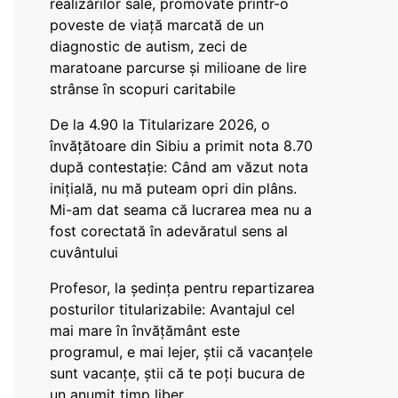
realizărilor sale, promovate printr-o
poveste de viață marcată de un
diagnostic de autism, zeci de
maratoane parcurse și milioane de lire
strânse în scopuri caritabile
De la 4.90 la Titularizare 2026, o
învățătoare din Sibiu a primit nota 8.70
după contestație: Când am văzut nota
inițială, nu mă puteam opri din plâns.
Mi-am dat seama că lucrarea mea nu a
fost corectată în adevăratul sens al
cuvântului
Profesor, la ședința pentru repartizarea
posturilor titularizabile: Avantajul cel
mai mare în învățământ este
programul, e mai lejer, știi că vacanțele
sunt vacanţe, știi că te poți bucura de
un anumit timp liber