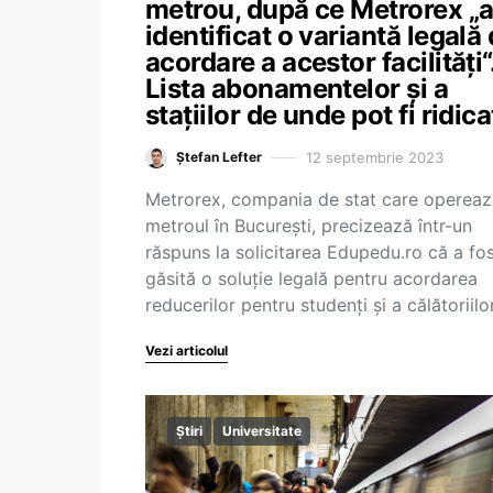
metrou, după ce Metrorex „
identificat o variantă legală
acordare a acestor facilități“
Lista abonamentelor și a
stațiilor de unde pot fi ridica
12 septembrie 2023
Ștefan Lefter
Metrorex, compania de stat care opereaz
metroul în București, precizează într-un
răspuns la solicitarea Edupedu.ro că a fo
găsită o soluție legală pentru acordarea
reducerilor pentru studenți și a călătoriil
Vezi articolul
Știri
Universitate