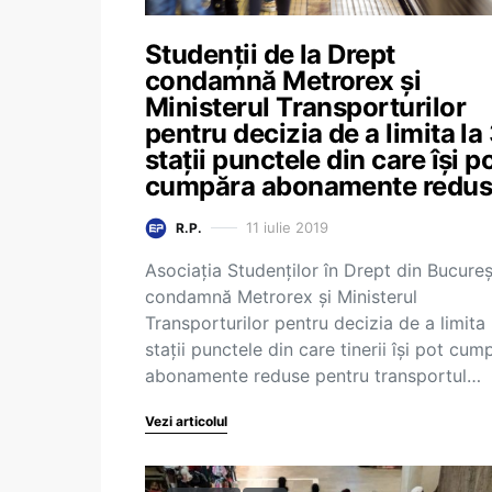
Studenții de la Drept
condamnă Metrorex și
Ministerul Transporturilor
pentru decizia de a limita la
stații punctele din care își p
cumpăra abonamente redu
11 iulie 2019
R.P.
Asociația Studenților în Drept din Bucureș
condamnă Metrorex și Ministerul
Transporturilor pentru decizia de a limita 
stații punctele din care tinerii își pot cum
abonamente reduse pentru transportul…
Vezi articolul