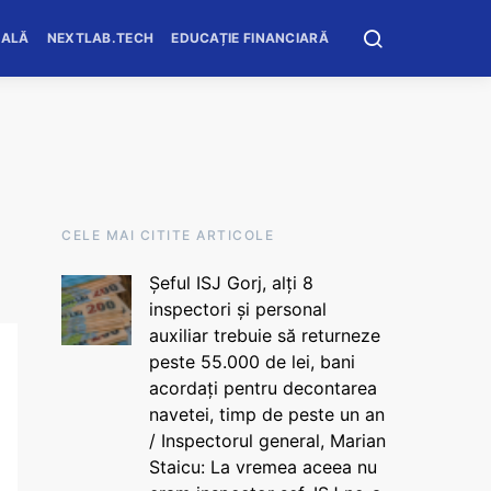
OALĂ
NEXTLAB.TECH
EDUCAȚIE FINANCIARĂ
CELE MAI CITITE ARTICOLE
Șeful ISJ Gorj, alți 8
inspectori și personal
auxiliar trebuie să returneze
peste 55.000 de lei, bani
acordați pentru decontarea
navetei, timp de peste un an
/ Inspectorul general, Marian
Staicu: La vremea aceea nu