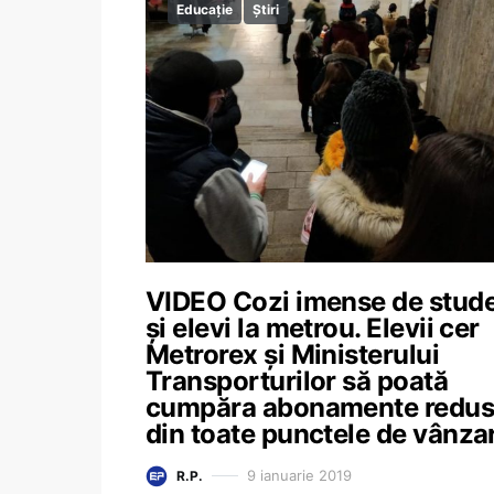
Educație
Știri
VIDEO Cozi imense de stude
și elevi la metrou. Elevii cer
Metrorex și Ministerului
Transporturilor să poată
cumpăra abonamente redu
din toate punctele de vânza
9 ianuarie 2019
R.P.