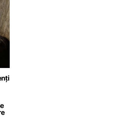
nți
se
re