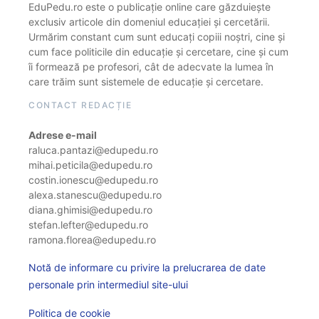
EduPedu.ro este o publicație online care găzduiește
exclusiv articole din domeniul educației și cercetării.
Urmărim constant cum sunt educați copiii noștri, cine și
cum face politicile din educație și cercetare, cine și cum
îi formează pe profesori, cât de adecvate la lumea în
care trăim sunt sistemele de educație și cercetare.
CONTACT REDACȚIE
Adrese e-mail
raluca.pantazi@edupedu.ro
mihai.peticila@edupedu.ro
costin.ionescu@edupedu.ro
alexa.stanescu@edupedu.ro
diana.ghimisi@edupedu.ro
stefan.lefter@edupedu.ro
ramona.florea@edupedu.ro
Notă de informare cu privire la prelucrarea de date
personale prin intermediul site-ului
Politica de cookie