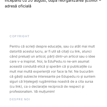
începând cu 20 august, după reorganizarea școlilor –
adresă oficială
COPYRIGHT
Pentru că scrieți despre educație, sau cu atât mai mult
datorită acestui lucru, ar fi util să citați cu link, atunci
când preluați un articol, părți dintr-un articol sau o idee
care v-a inspirat. Noi, la EduPedu.ro ne-am asumat
această conduită etică și sperăm că și publicațiile cu
mult mai multă experiență vor face la fel. Ne bucurăm
că găsiți subiecte interesante pe Edupedu.ro și suntem
siguri că înțelegeți rugămintea noastră de a cita sursa
(cu link), ca o declarație reciprocă de respect și
profesionalism. Vă mulțumim!
DESPRE NOI