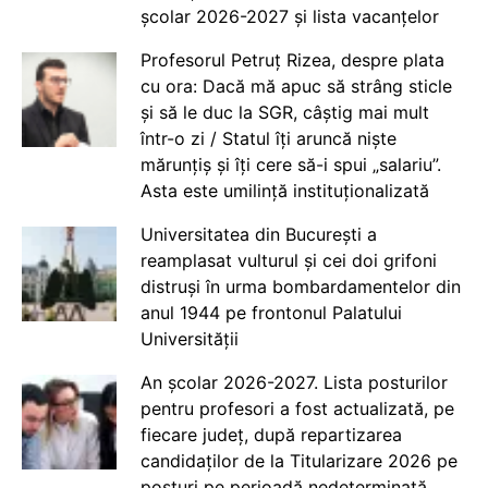
școlar 2026-2027 și lista vacanțelor
Profesorul Petruț Rizea, despre plata
cu ora: Dacă mă apuc să strâng sticle
și să le duc la SGR, câștig mai mult
într-o zi / Statul îți aruncă niște
mărunțiș și îți cere să-i spui „salariu”.
Asta este umilință instituționalizată
Universitatea din București a
reamplasat vulturul și cei doi grifoni
distruși în urma bombardamentelor din
anul 1944 pe frontonul Palatului
Universității
An școlar 2026-2027. Lista posturilor
pentru profesori a fost actualizată, pe
fiecare județ, după repartizarea
candidaților de la Titularizare 2026 pe
posturi pe perioadă nedeterminată