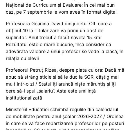
Național de Curriculum și Evaluare: În cel mai bun
caz, pe 7 septembrie le vom avea în format digital
Profesoara Geanina David din județul Olt, care a
obținut 10 la Titularizare va primi un post de
suplinitor. Anul trecut a făcut naveta 15 km:
Rezultatul este o mare bucurie, însă consider că
adevărata valoare a unui profesor se vede la clasă, în
relația cu elevii
Profesorul Petruț Rizea, despre plata cu ora: Dacă mă
apuc să strâng sticle și să le duc la SGR, câștig mai
mult într-o zi / Statul îți aruncă niște mărunțiș și îți
cere să-i spui „salariu”. Asta este umilință
instituționalizată
Ministerul Educației schimbă regulile din calendarul
de mobilitate pentru anul școlar 2026-2027 / Ordinea
în care se va face repartizarea profesorilor pe posturi