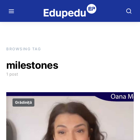
BROWSING TAG
milestones
1 post
Grădiniță