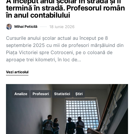
A început anul școlar în stradă și îl
termină în stradă. Profesorul român
în anul contabilului
18 iunie 2026
Mihai Peticilă
Cursurile anului școlar actual au început pe 8
septembrie 2025 cu mii de profesori mărșăluind din
Piața Victoriei spre Cotroceni, pe o coloană de
aproape trei kilometri, în loc de…
Vezi articolul
Analize
Profesori
Statistici
Știri