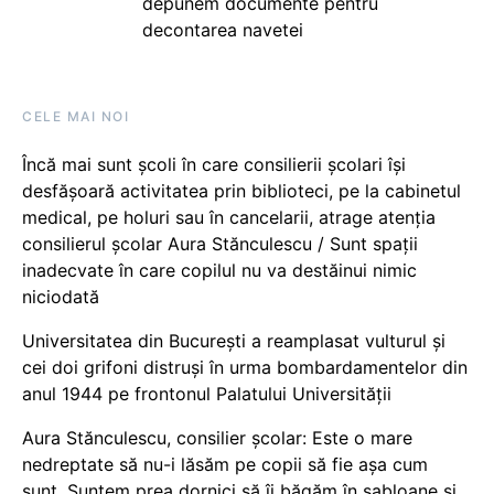
depunem documente pentru
decontarea navetei
CELE MAI NOI
Încă mai sunt școli în care consilierii școlari își
desfășoară activitatea prin biblioteci, pe la cabinetul
medical, pe holuri sau în cancelarii, atrage atenția
consilierul școlar Aura Stănculescu / Sunt spații
inadecvate în care copilul nu va destăinui nimic
niciodată
Universitatea din București a reamplasat vulturul și
cei doi grifoni distruși în urma bombardamentelor din
anul 1944 pe frontonul Palatului Universității
Aura Stănculescu, consilier școlar: Este o mare
nedreptate să nu-i lăsăm pe copii să fie așa cum
sunt. Suntem prea dornici să îi băgăm în șabloane și