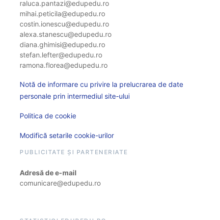
raluca.pantazi@edupedu.ro
mihai.peticila@edupedu.ro
costin.ionescu@edupedu.ro
alexa.stanescu@edupedu.ro
diana.ghimisi@edupedu.ro
stefan.lefter@edupedu.ro
ramona.florea@edupedu.ro
Notă de informare cu privire la prelucrarea de date
personale prin intermediul site-ului
Politica de cookie
Modifică setarile cookie-urilor
PUBLICITATE ȘI PARTENERIATE
Adresă de e-mail
comunicare@edupedu.ro