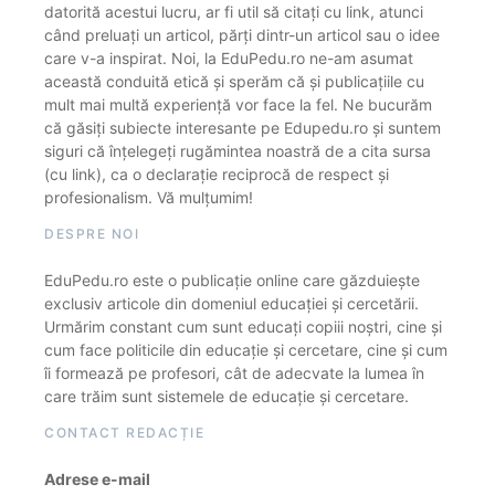
datorită acestui lucru, ar fi util să citați cu link, atunci
când preluați un articol, părți dintr-un articol sau o idee
care v-a inspirat. Noi, la EduPedu.ro ne-am asumat
această conduită etică și sperăm că și publicațiile cu
mult mai multă experiență vor face la fel. Ne bucurăm
că găsiți subiecte interesante pe Edupedu.ro și suntem
siguri că înțelegeți rugămintea noastră de a cita sursa
(cu link), ca o declarație reciprocă de respect și
profesionalism. Vă mulțumim!
DESPRE NOI
EduPedu.ro este o publicație online care găzduiește
exclusiv articole din domeniul educației și cercetării.
Urmărim constant cum sunt educați copiii noștri, cine și
cum face politicile din educație și cercetare, cine și cum
îi formează pe profesori, cât de adecvate la lumea în
care trăim sunt sistemele de educație și cercetare.
CONTACT REDACȚIE
Adrese e-mail