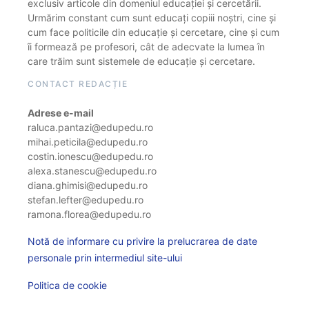
exclusiv articole din domeniul educației și cercetării.
Urmărim constant cum sunt educați copiii noștri, cine și
cum face politicile din educație și cercetare, cine și cum
îi formează pe profesori, cât de adecvate la lumea în
care trăim sunt sistemele de educație și cercetare.
CONTACT REDACȚIE
Adrese e-mail
raluca.pantazi@edupedu.ro
mihai.peticila@edupedu.ro
costin.ionescu@edupedu.ro
alexa.stanescu@edupedu.ro
diana.ghimisi@edupedu.ro
stefan.lefter@edupedu.ro
ramona.florea@edupedu.ro
Notă de informare cu privire la prelucrarea de date
personale prin intermediul site-ului
Politica de cookie