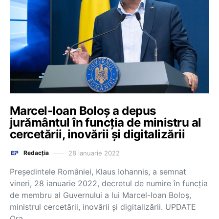
Marcel-Ioan Boloş a depus
jurământul în funcția de ministru al
cercetării, inovării şi digitalizării
28 ianuarie 2022
Redacția
Președintele României, Klaus Iohannis, a semnat
vineri, 28 ianuarie 2022, decretul de numire în funcția
de membru al Guvernului a lui Marcel-Ioan Boloş,
ministrul cercetării, inovării şi digitalizării. UPDATE
Ora…