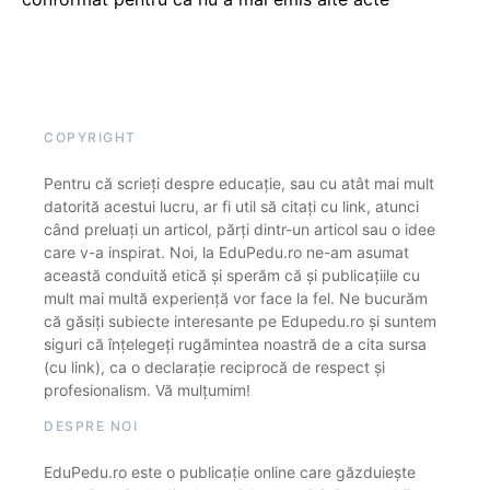
COPYRIGHT
Pentru că scrieți despre educație, sau cu atât mai mult
datorită acestui lucru, ar fi util să citați cu link, atunci
când preluați un articol, părți dintr-un articol sau o idee
care v-a inspirat. Noi, la EduPedu.ro ne-am asumat
această conduită etică și sperăm că și publicațiile cu
mult mai multă experiență vor face la fel. Ne bucurăm
că găsiți subiecte interesante pe Edupedu.ro și suntem
siguri că înțelegeți rugămintea noastră de a cita sursa
(cu link), ca o declarație reciprocă de respect și
profesionalism. Vă mulțumim!
DESPRE NOI
EduPedu.ro este o publicație online care găzduiește