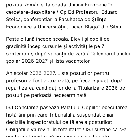
poziția României la coada Uniunii Europene în
cercetare-dezvoltare / Op Ed Profesorul Eduard
Stoica, conferențiar la Facultatea de Științe
Economice a Universității „Lucian Blaga” din Sibiu
Peste o lună începe școala. Elevii și copiii de
grădiniță încep cursurile și activitățile pe 7
septembrie, după vacanța de vară / Calendarul anului
școlar 2026-2027 și lista vacanțelor
An școlar 2026-2027. Lista posturilor pentru
profesori a fost actualizată, pe fiecare județ, după
repartizarea candidaților de la Titularizare 2026 pe
posturi pe perioadă nedeterminată
ISJ Constanța pasează Palatului Copiilor executarea
hotărârii prin care Tribunalul a suspendat chiar
deciziile Inspectoratului de tăiere a posturilor:
Obligațiile vă revin „în totalitate” / ISJ susține că s-a
conformat pentru că nu a mai emis alte acte