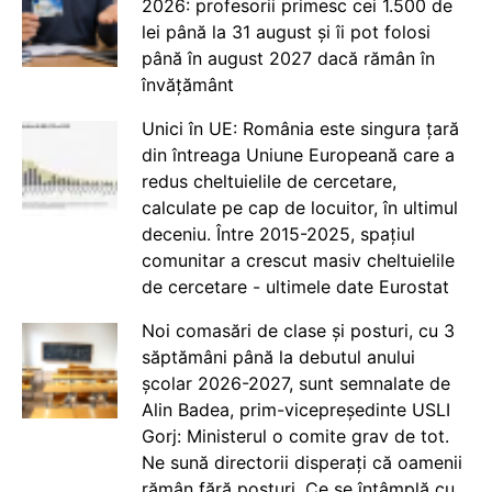
2026: profesorii primesc cei 1.500 de
lei până la 31 august și îi pot folosi
până în august 2027 dacă rămân în
învățământ
Unici în UE: România este singura țară
din întreaga Uniune Europeană care a
redus cheltuielile de cercetare,
calculate pe cap de locuitor, în ultimul
deceniu. Între 2015-2025, spațiul
comunitar a crescut masiv cheltuielile
de cercetare - ultimele date Eurostat
Noi comasări de clase și posturi, cu 3
săptămâni până la debutul anului
școlar 2026-2027, sunt semnalate de
Alin Badea, prim-vicepreședinte USLI
Gorj: Ministerul o comite grav de tot.
Ne sună directorii disperați că oamenii
rămân fără posturi. Ce se întâmplă cu