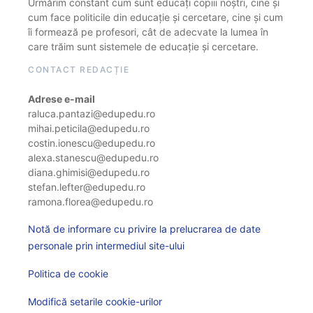
Urmărim constant cum sunt educați copiii noștri, cine și
cum face politicile din educație și cercetare, cine și cum
îi formează pe profesori, cât de adecvate la lumea în
care trăim sunt sistemele de educație și cercetare.
CONTACT REDACȚIE
Adrese e-mail
raluca.pantazi@edupedu.ro
mihai.peticila@edupedu.ro
costin.ionescu@edupedu.ro
alexa.stanescu@edupedu.ro
diana.ghimisi@edupedu.ro
stefan.lefter@edupedu.ro
ramona.florea@edupedu.ro
Notă de informare cu privire la prelucrarea de date
personale prin intermediul site-ului
Politica de cookie
Modifică setarile cookie-urilor