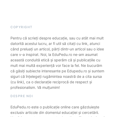
COPYRIGHT
Pentru că scrieți despre educație, sau cu atât mai mult
datorită acestui lucru, ar fi util să citați cu link, atunci
când preluați un articol, părți dintr-un articol sau o idee
care v-a inspirat. Noi, la EduPedu.ro ne-am asumat
această conduită etică și sperăm că și publicațiile cu
mult mai multă experiență vor face la fel. Ne bucurăm
că găsiți subiecte interesante pe Edupedu.ro și suntem
siguri că înțelegeți rugămintea noastră de a cita sursa
(cu link), ca o declarație reciprocă de respect și
profesionalism. Vă mulțumim!
DESPRE NOI
EduPedu.ro este o publicație online care găzduiește
exclusiv articole din domeniul educației și cercetării.