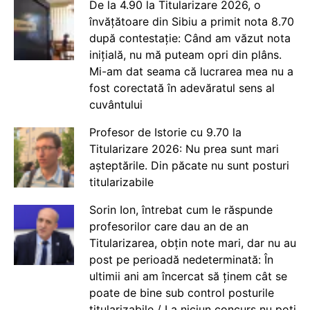
De la 4.90 la Titularizare 2026, o
învățătoare din Sibiu a primit nota 8.70
după contestație: Când am văzut nota
inițială, nu mă puteam opri din plâns.
Mi-am dat seama că lucrarea mea nu a
fost corectată în adevăratul sens al
cuvântului
Profesor de Istorie cu 9.70 la
Titularizare 2026: Nu prea sunt mari
așteptările. Din păcate nu sunt posturi
titularizabile
Sorin Ion, întrebat cum le răspunde
profesorilor care dau an de an
Titularizarea, obțin note mari, dar nu au
post pe perioadă nedeterminată: În
ultimii ani am încercat să ținem cât se
poate de bine sub control posturile
titularizabile / La niciun concurs nu poți