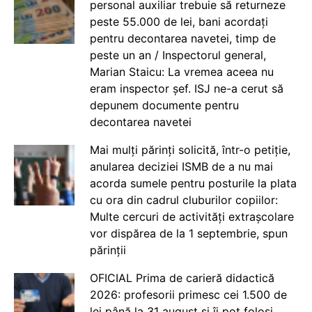
personal auxiliar trebuie să returneze
peste 55.000 de lei, bani acordați
pentru decontarea navetei, timp de
peste un an / Inspectorul general,
Marian Staicu: La vremea aceea nu
eram inspector șef. ISJ ne-a cerut să
depunem documente pentru
decontarea navetei
Mai mulți părinți solicită, într-o petiție,
anularea deciziei ISMB de a nu mai
acorda sumele pentru posturile la plata
cu ora din cadrul cluburilor copiilor:
Multe cercuri de activități extrașcolare
vor dispărea de la 1 septembrie, spun
părinții
OFICIAL Prima de carieră didactică
2026: profesorii primesc cei 1.500 de
lei până la 31 august și îi pot folosi