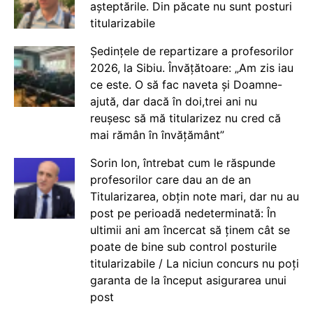
așteptările. Din păcate nu sunt posturi
titularizabile
Ședințele de repartizare a profesorilor
2026, la Sibiu. Învățătoare: „Am zis iau
ce este. O să fac naveta și Doamne-
ajută, dar dacă în doi,trei ani nu
reușesc să mă titularizez nu cred că
mai rămân în învățământ”
Sorin Ion, întrebat cum le răspunde
profesorilor care dau an de an
Titularizarea, obțin note mari, dar nu au
post pe perioadă nedeterminată: În
ultimii ani am încercat să ținem cât se
poate de bine sub control posturile
titularizabile / La niciun concurs nu poți
garanta de la început asigurarea unui
post