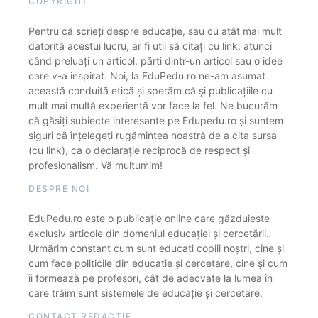
COPYRIGHT
Pentru că scrieți despre educație, sau cu atât mai mult
datorită acestui lucru, ar fi util să citați cu link, atunci
când preluați un articol, părți dintr-un articol sau o idee
care v-a inspirat. Noi, la EduPedu.ro ne-am asumat
această conduită etică și sperăm că și publicațiile cu
mult mai multă experiență vor face la fel. Ne bucurăm
că găsiți subiecte interesante pe Edupedu.ro și suntem
siguri că înțelegeți rugămintea noastră de a cita sursa
(cu link), ca o declarație reciprocă de respect și
profesionalism. Vă mulțumim!
DESPRE NOI
EduPedu.ro este o publicație online care găzduiește
exclusiv articole din domeniul educației și cercetării.
Urmărim constant cum sunt educați copiii noștri, cine și
cum face politicile din educație și cercetare, cine și cum
îi formează pe profesori, cât de adecvate la lumea în
care trăim sunt sistemele de educație și cercetare.
CONTACT REDACȚIE