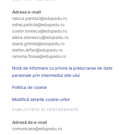
Adrese e-mail
raluca.pantazi@edupedu.ro
mihai.peticila@edupedu.ro
costin.ionescu@edupedu.ro
alexa.stanescu@edupedu.ro
diana.ghimisi@edupedu.ro
stefan.lefter@edupedu.ro
ramona.florea@edupedu.ro
Notă de informare cu privire la prelucrarea de date
personale prin intermediul site-ului
Politica de cookie
Modifică setarile cookie-urilor
PUBLICITATE ȘI PARTENERIATE
Adresă de e-mail
comunicare@edupedu.ro