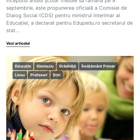
Începutul anului școlar trebuie să rămână pe 9
septembrie, este propunerea oficială a Comisiei de
Dialog Social (CDS) pentru ministrul interimar al
Educației, a declarat pentru Edupedu.ro secretarul de
stat…
Vezi articolul
Educație
Gimnaziu
Grădiniță
Învățământ Primar
Liceu
Profesori
Știri