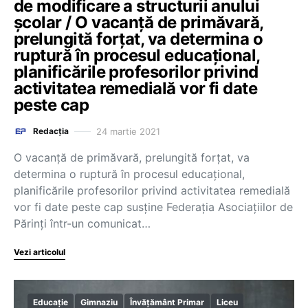
de modificare a structurii anului
școlar / O vacanță de primăvară,
prelungită forțat, va determina o
ruptură în procesul educațional,
planificările profesorilor privind
activitatea remedială vor fi date
peste cap
24 martie 2021
Redacția
O vacanță de primăvară, prelungită forțat, va
determina o ruptură în procesul educațional,
planificările profesorilor privind activitatea remedială
vor fi date peste cap susține Federația Asociațiilor de
Părinți într-un comunicat…
Vezi articolul
Educație
Gimnaziu
Învățământ Primar
Liceu