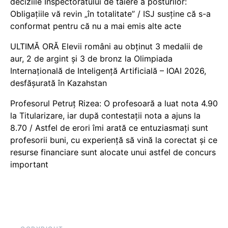
deciziile Inspectoratului de tăiere a posturilor:
Obligațiile vă revin „în totalitate” / ISJ susține că s-a
conformat pentru că nu a mai emis alte acte
ULTIMĂ ORĂ Elevii români au obținut 3 medalii de
aur, 2 de argint și 3 de bronz la Olimpiada
Internațională de Inteligență Artificială – IOAI 2026,
desfășurată în Kazahstan
Profesorul Petruț Rizea: O profesoară a luat nota 4.90
la Titularizare, iar după contestații nota a ajuns la
8.70 / Astfel de erori îmi arată ce entuziasmați sunt
profesorii buni, cu experiență să vină la corectat și ce
resurse financiare sunt alocate unui astfel de concurs
important