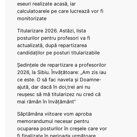
eseuri realizate acasă, iar
calculatoarele pe care lucrează vor fi
monitorizate
Titularizare 2026. Astăzi, lista
posturilor pentru profesori va fi
actualizată, după repartizarea
candidaților pe posturi titularizabile
Ședințele de repartizare a profesorilor
2026, la Sibiu. Învățătoare: „Am zis iau
ce este. O să fac naveta și Doamne-
ajută, dar dacă în doi,trei ani nu
reușesc să mă titularizez nu cred că
mai rămân în învățământ”
Săptămâna viitoare vom aproba
memorandumul necesar pentru
ocuparea posturilor în creșele care vor
fi finalizate în perioada următoare,