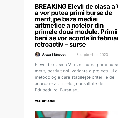
BREAKING Elevii de clasa a 
a vor putea primi burse de
merit, pe baza mediei
aritmetice a notelor din
primele două module. Primii
bani se vor acorda în februar
retroactiv – surse
6 septembrie 2023
Alexa Stănescu
Elevii de clasa a V-a vor putea primi burs
merit, potrivit noii variante a proiectului 
metodologie care stabilește criteriile de
acordare a burselor, consultate de
Edupedu.ro. Bursa se…
Vezi articolul