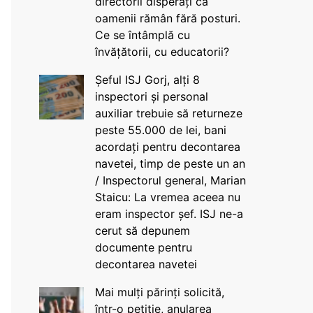
directorii disperați că
oamenii rămân fără posturi.
Ce se întâmplă cu
învățătorii, cu educatorii?
Șeful ISJ Gorj, alți 8
inspectori și personal
auxiliar trebuie să returneze
peste 55.000 de lei, bani
acordați pentru decontarea
navetei, timp de peste un an
/ Inspectorul general, Marian
Staicu: La vremea aceea nu
eram inspector șef. ISJ ne-a
cerut să depunem
documente pentru
decontarea navetei
Mai mulți părinți solicită,
într-o petiție, anularea