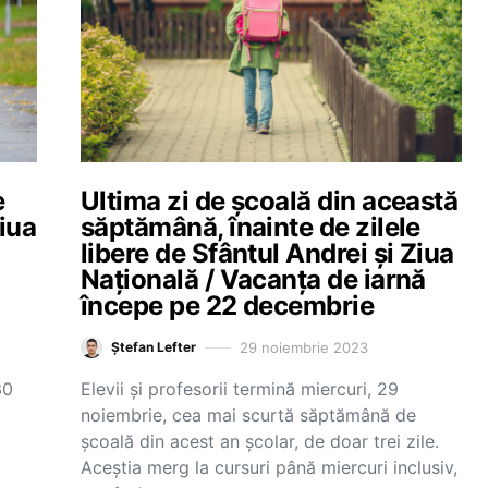
e
Ultima zi de școală din această
Ziua
săptămână, înainte de zilele
libere de Sfântul Andrei și Ziua
Națională / Vacanța de iarnă
începe pe 22 decembrie
29 noiembrie 2023
Ștefan Lefter
30
Elevii și profesorii termină miercuri, 29
noiembrie, cea mai scurtă săptămână de
școală din acest an școlar, de doar trei zile.
Aceștia merg la cursuri până miercuri inclusiv,