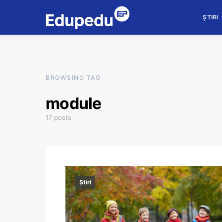
ȘTIRI
BROWSING TAG
module
17 posts
Știri