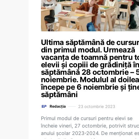
Ultima săptămână de cursur
din primul modul. Urmează
vacanța de toamnă pentru to
elevii și copiii de grădiniță î
săptămână 28 octombrie – 
noiembrie. Modulul al doile
începe pe 6 noiembrie și țin
săptămâni
23 octombrie 2023
Redacția
Primul modul de cursuri pentru elevi se
încheie vineri, 27 octombrie, potrivit struc
anului școlar 2023-2024. De menționat e