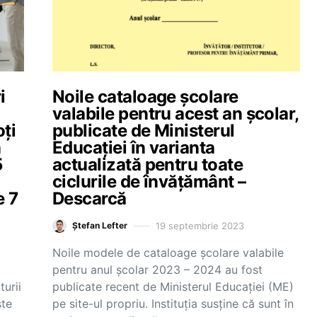
i
Noile cataloage școlare
valabile pentru acest an școlar,
ți
publicate de Ministerul
n
Educației în varianta
5
actualizată pentru toate
a
ciclurile de învățământ –
e 7
Descarcă
19 septembrie 2023
Ștefan Lefter
Noile modele de cataloage școlare valabile
pentru anul școlar 2023 – 2024 au fost
turii
publicate recent de Ministerul Educației (ME)
ste
pe site-ul propriu. Instituția susține că sunt în