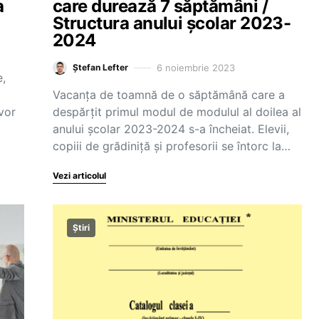
a
care durează 7 săptămâni /
Structura anului școlar 2023-
2024
6 noiembrie 2023
Ștefan Lefter
e,
Vacanța de toamnă de o săptămână care a
 vor
despărțit primul modul de modulul al doilea al
anului școlar 2023-2024 s-a încheiat. Elevii,
copiii de grădiniță și profesorii se întorc la…
Vezi articolul
Știri