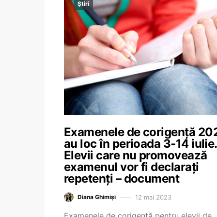
Știri
Examenele de corigență 20
au loc în perioada 3-14 iulie.
Elevii care nu promovează
examenul vor fi declarați
repetenți – document
12 mai 2023
Diana Ghimiși
Examenele de corigență pentru elevii de