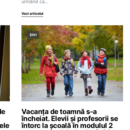
urmând ca…
Vezi articolul
Știri
de
Vacanța de toamnă s-a
încheiat. Elevii și profesorii se
rele
întorc la școală în modulul 2