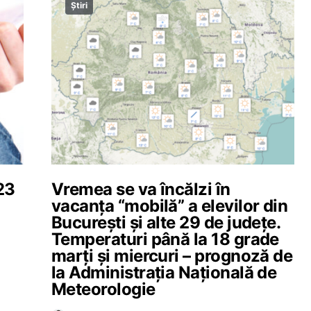
Știri
23
Vremea se va încălzi în
vacanța “mobilă” a elevilor din
București și alte 29 de județe.
Temperaturi până la 18 grade
marți și miercuri – prognoză de
la Administrația Națională de
Meteorologie