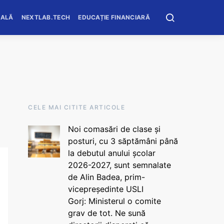
OALĂ
NEXTLAB.TECH
EDUCAȚIE FINANCIARĂ
CELE MAI CITITE ARTICOLE
Noi comasări de clase și
posturi, cu 3 săptămâni până
la debutul anului școlar
2026-2027, sunt semnalate
de Alin Badea, prim-
vicepreședinte USLI
Gorj: Ministerul o comite
grav de tot. Ne sună