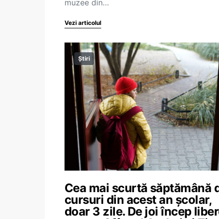
muzee din…
Vezi articolul
Știri
Cea mai scurtă săptămână 
cursuri din acest an școlar,
doar 3 zile. De joi încep libe