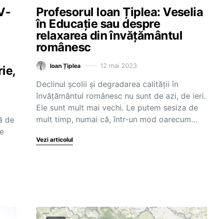
V-
Profesorul Ioan Țiplea: Veselia
în Educație sau despre
relaxarea din învățământul
românesc
12 mai 2023
Ioan Țiplea
ie,
Declinul școlii și degradarea calității în
învățământul românesc nu sunt de azi, de ieri.
Ele sunt mult mai vechi. Le putem sesiza de
mult timp, numai că, într-un mod oarecum…
ă de
de
Vezi articolul