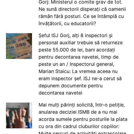
Gorj: Ministerul o comite grav de tot.
Ne sună directorii disperați că oamenii
rămân fără posturi. Ce se întâmplă cu
învățătorii, cu educatorii?
Șeful ISJ Gorj, alți 8 inspectori și
personal auxiliar trebuie să returneze
peste 55.000 de lei, bani acordați
pentru decontarea navetei, timp de
peste un an / Inspectorul general,
Marian Staicu: La vremea aceea nu
eram inspector șef. ISJ ne-a cerut să
depunem documente pentru
decontarea navetei
Mai mulți părinți solicită, într-o petiție,
anularea deciziei ISMB de a nu mai
acorda sumele pentru posturile la plata
cu ora din cadrul cluburilor copiilor:
Multe cercuri de activități extrașcolare