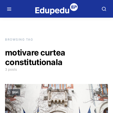
BROWSING TAG
motivare curtea
constitutionala
3 posts
Știri