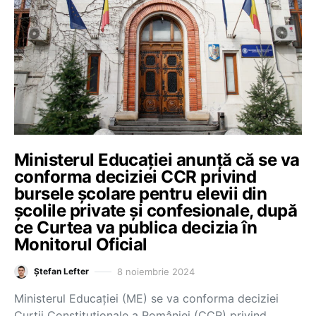
Ministerul Educației anunță că se va
conforma deciziei CCR privind
bursele școlare pentru elevii din
școlile private și confesionale, după
ce Curtea va publica decizia în
Monitorul Oficial
8 noiembrie 2024
Ștefan Lefter
Ministerul Educației (ME) se va conforma deciziei
Curții Constituționale a României (CCR) privind