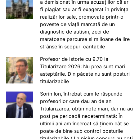
a demisionat în urma acuzațiilor că ar
fi plagiat sau ar fi exagerat în privința
realizărilor sale, promovate printr-o
poveste de viață marcată de un
diagnostic de autism, zeci de
maratoane parcurse și milioane de lire
strânse în scopuri caritabile
Profesor de Istorie cu 9.70 la
Titularizare 2026: Nu prea sunt mari
așteptările. Din păcate nu sunt posturi
titularizabile
Sorin Ion, întrebat cum le răspunde
profesorilor care dau an de an
Titularizarea, obțin note mari, dar nu au
post pe perioadă nedeterminată: În
ultimii ani am încercat să ținem cât se
poate de bine sub control posturile
titularizabile / La niciun concurs nu poți