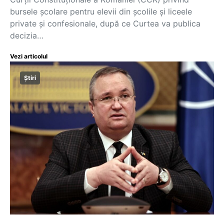
bursele școlare pentru elevii din școlile și liceele
private și confesionale, după ce Curtea va publica
decizia…
Vezi articolul
Știri