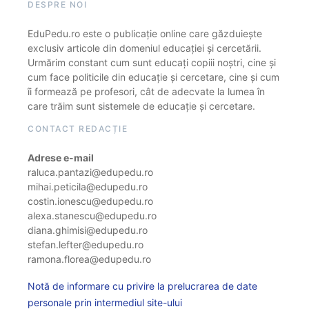
DESPRE NOI
EduPedu.ro este o publicație online care găzduiește
exclusiv articole din domeniul educației și cercetării.
Urmărim constant cum sunt educați copiii noștri, cine și
cum face politicile din educație și cercetare, cine și cum
îi formează pe profesori, cât de adecvate la lumea în
care trăim sunt sistemele de educație și cercetare.
CONTACT REDACȚIE
Adrese e-mail
raluca.pantazi@edupedu.ro
mihai.peticila@edupedu.ro
costin.ionescu@edupedu.ro
alexa.stanescu@edupedu.ro
diana.ghimisi@edupedu.ro
stefan.lefter@edupedu.ro
ramona.florea@edupedu.ro
Notă de informare cu privire la prelucrarea de date
personale prin intermediul site-ului