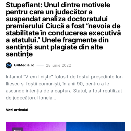
Stupefiant: Unul dintre motivele
pentru care un judecător a
suspendat analiza doctoratului
premierului Ciucă a fost ”nevoia de
stabilitate în conducerea executivă
a statului.” Unele fragmente din
sentință sunt plagiate din alte
sentințe
28 iunie 2022
G4Media.ro
Infamul ”Vrem liniște” folosit de fostul președinte Ion
Iliescu și foștii comuniști, în anii 90, pentru a le
ascunde intenția de a captura Statul, a fost reutilizat
de judecătorul Ionela…
Vezi articolul