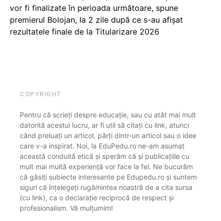
vor fi finalizate în perioada următoare, spune
premierul Bolojan, la 2 zile după ce s-au afișat
rezultatele finale de la Titularizare 2026
COPYRIGHT
Pentru că scrieți despre educație, sau cu atât mai mult
datorită acestui lucru, ar fi util să citați cu link, atunci
când preluați un articol, părți dintr-un articol sau o idee
care v-a inspirat. Noi, la EduPedu.ro ne-am asumat
această conduită etică și sperăm că și publicațiile cu
mult mai multă experiență vor face la fel. Ne bucurăm
că găsiți subiecte interesante pe Edupedu.ro și suntem
siguri că înțelegeți rugămintea noastră de a cita sursa
(cu link), ca o declarație reciprocă de respect și
profesionalism. Vă mulțumim!