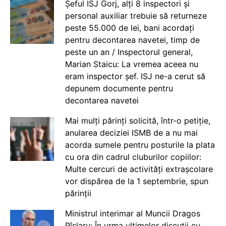
Șeful ISJ Gorj, alți 8 inspectori și
personal auxiliar trebuie să returneze
peste 55.000 de lei, bani acordați
pentru decontarea navetei, timp de
peste un an / Inspectorul general,
Marian Staicu: La vremea aceea nu
eram inspector șef. ISJ ne-a cerut să
depunem documente pentru
decontarea navetei
Mai mulți părinți solicită, într-o petiție,
anularea deciziei ISMB de a nu mai
acorda sumele pentru posturile la plata
cu ora din cadrul cluburilor copiilor:
Multe cercuri de activități extrașcolare
vor dispărea de la 1 septembrie, spun
părinții
Ministrul interimar al Muncii Dragos
Pîslaru: În urma ultimelor discuții cu