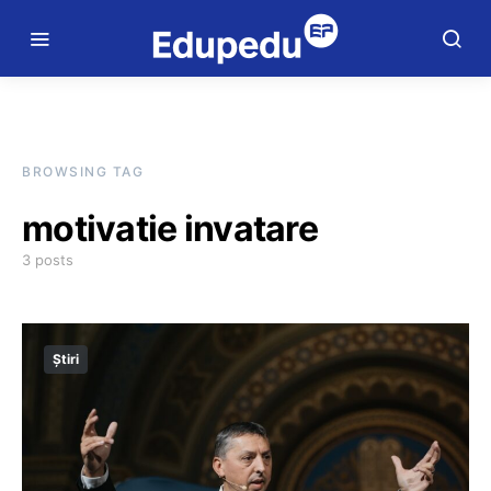
BROWSING TAG
motivatie invatare
3 posts
Știri