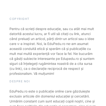
COPYRIGHT
Pentru că scrieți despre educație, sau cu atât mai mult
datorită acestui lucru, ar fi util să citați cu link, atunci
când preluați un articol, părți dintr-un articol sau o idee
care v-a inspirat. Noi, la EduPedu.ro ne-am asumat
această conduită etică și sperăm că și publicațiile cu
mult mai multă experiență vor face la fel. Ne bucurăm
că găsiți subiecte interesante pe Edupedu.ro și suntem
siguri că înțelegeți rugămintea noastră de a cita sursa
(cu link), ca o declarație reciprocă de respect și
profesionalism. Vă mulțumim!
DESPRE NOI
EduPedu.ro este o publicație online care găzduiește
exclusiv articole din domeniul educației și cercetării.
Urmărim constant cum sunt educați copiii noștri, cine și