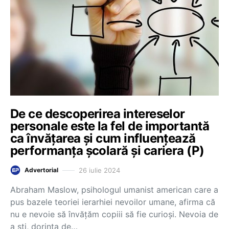
De ce descoperirea intereselor
personale este la fel de importantă
ca învățarea și cum influențează
performanța școlară și cariera (P)
26 iulie 2024
Advertorial
Abraham Maslow, psihologul umanist american care a
pus bazele teoriei ierarhiei nevoilor umane, afirma că
nu e nevoie să învățăm copiii să fie curioși. Nevoia de
a ști, dorința de…