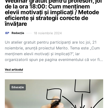
Webinar gratuit pentru profesori, joi
de la ora 18:00: Cum menținem
elevii motivați și implicați / Metode
eficiente și strategii corecte de
învățare
18 noiembrie 2024
Redacția
Un atelier gratuit pentru participanți are loc joi, 21
noiembrie, anunță proiectul Merito. Tema este „Cum
menținem elevii motivați și implicați?”, iar
organizatorii spun pe pagina evenimentului că vor fi…
Vezi articolul
Educație