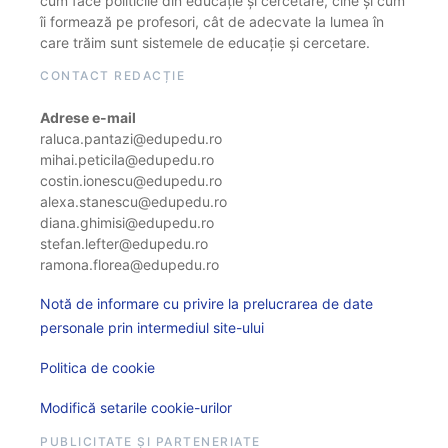
cum face politicile din educație și cercetare, cine și cum
îi formează pe profesori, cât de adecvate la lumea în
care trăim sunt sistemele de educație și cercetare.
CONTACT REDACȚIE
Adrese e-mail
raluca.pantazi@edupedu.ro
mihai.peticila@edupedu.ro
costin.ionescu@edupedu.ro
alexa.stanescu@edupedu.ro
diana.ghimisi@edupedu.ro
stefan.lefter@edupedu.ro
ramona.florea@edupedu.ro
Notă de informare cu privire la prelucrarea de date
personale prin intermediul site-ului
Politica de cookie
Modifică setarile cookie-urilor
PUBLICITATE ȘI PARTENERIATE