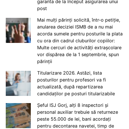
garanta de la început asigurarea unui
post
Mai mulți părinți solicită, într-o petiție,
anularea deciziei ISMB de a nu mai
acorda sumele pentru posturile la plata
cu ora din cadrul cluburilor copiilor:
Multe cercuri de activități extrașcolare
vor dispărea de la 1 septembrie, spun
părinții
Titularizare 2026. Astăzi, lista
posturilor pentru profesori va fi
actualizată, după repartizarea
candidaților pe posturi titularizabile
Șeful ISJ Gorj, alți 8 inspectori și
personal auxiliar trebuie să returneze
peste 55.000 de lei, bani acordați
pentru decontarea navetei, timp de