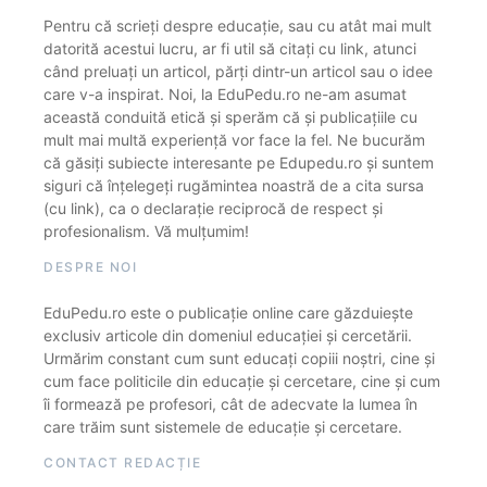
Pentru că scrieți despre educație, sau cu atât mai mult
datorită acestui lucru, ar fi util să citați cu link, atunci
când preluați un articol, părți dintr-un articol sau o idee
care v-a inspirat. Noi, la EduPedu.ro ne-am asumat
această conduită etică și sperăm că și publicațiile cu
mult mai multă experiență vor face la fel. Ne bucurăm
că găsiți subiecte interesante pe Edupedu.ro și suntem
siguri că înțelegeți rugămintea noastră de a cita sursa
(cu link), ca o declarație reciprocă de respect și
profesionalism. Vă mulțumim!
DESPRE NOI
EduPedu.ro este o publicație online care găzduiește
exclusiv articole din domeniul educației și cercetării.
Urmărim constant cum sunt educați copiii noștri, cine și
cum face politicile din educație și cercetare, cine și cum
îi formează pe profesori, cât de adecvate la lumea în
care trăim sunt sistemele de educație și cercetare.
CONTACT REDACȚIE