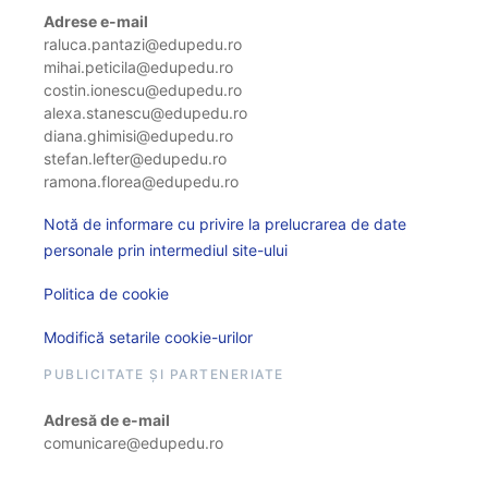
Adrese e-mail
raluca.pantazi@edupedu.ro
mihai.peticila@edupedu.ro
costin.ionescu@edupedu.ro
alexa.stanescu@edupedu.ro
diana.ghimisi@edupedu.ro
stefan.lefter@edupedu.ro
ramona.florea@edupedu.ro
Notă de informare cu privire la prelucrarea de date
personale prin intermediul site-ului
Politica de cookie
Modifică setarile cookie-urilor
PUBLICITATE ȘI PARTENERIATE
Adresă de e-mail
comunicare@edupedu.ro