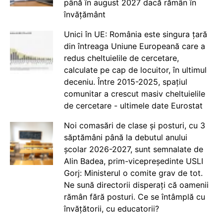
până în august 2027 dacă rămân în
învățământ
Unici în UE: România este singura țară
din întreaga Uniune Europeană care a
redus cheltuielile de cercetare,
calculate pe cap de locuitor, în ultimul
deceniu. Între 2015-2025, spațiul
comunitar a crescut masiv cheltuielile
de cercetare - ultimele date Eurostat
Noi comasări de clase și posturi, cu 3
săptămâni până la debutul anului
școlar 2026-2027, sunt semnalate de
Alin Badea, prim-vicepreședinte USLI
Gorj: Ministerul o comite grav de tot.
Ne sună directorii disperați că oamenii
rămân fără posturi. Ce se întâmplă cu
învățătorii, cu educatorii?