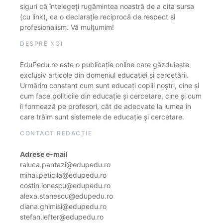
siguri că înțelegeți rugămintea noastră de a cita sursa
(cu link), ca o declarație reciprocă de respect și
profesionalism. Vă mulțumim!
DESPRE NOI
EduPedu.ro este o publicație online care găzduiește
exclusiv articole din domeniul educației și cercetării.
Urmărim constant cum sunt educați copiii noștri, cine și
cum face politicile din educație și cercetare, cine și cum
îi formează pe profesori, cât de adecvate la lumea în
care trăim sunt sistemele de educație și cercetare.
CONTACT REDACȚIE
Adrese e-mail
raluca.pantazi@edupedu.ro
mihai.peticila@edupedu.ro
costin.ionescu@edupedu.ro
alexa.stanescu@edupedu.ro
diana.ghimisi@edupedu.ro
stefan.lefter@edupedu.ro