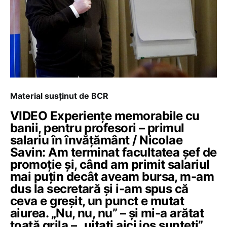
Material susținut de BCR
VIDEO Experiențe memorabile cu
banii, pentru profesori – primul
salariu în învățământ / Nicolae
Savin: Am terminat facultatea șef de
promoție și, când am primit salariul
mai puțin decât aveam bursa, m-am
dus la secretară și i-am spus că
ceva e greșit, un punct e mutat
aiurea. „Nu, nu, nu” – și mi-a arătat
toată grila – „uitați aici jos sunteți”