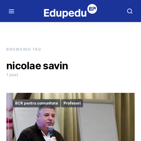
BROWSING TAG
nicolae savin
1 post
BCR pentru comunitate
Profesori