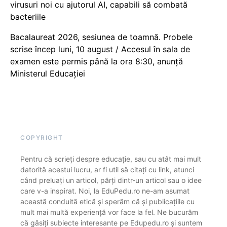
virusuri noi cu ajutorul AI, capabili să combată
bacteriile
Bacalaureat 2026, sesiunea de toamnă. Probele
scrise încep luni, 10 august / Accesul în sala de
examen este permis până la ora 8:30, anunță
Ministerul Educației
COPYRIGHT
Pentru că scrieți despre educație, sau cu atât mai mult
datorită acestui lucru, ar fi util să citați cu link, atunci
când preluați un articol, părți dintr-un articol sau o idee
care v-a inspirat. Noi, la EduPedu.ro ne-am asumat
această conduită etică și sperăm că și publicațiile cu
mult mai multă experiență vor face la fel. Ne bucurăm
că găsiți subiecte interesante pe Edupedu.ro și suntem