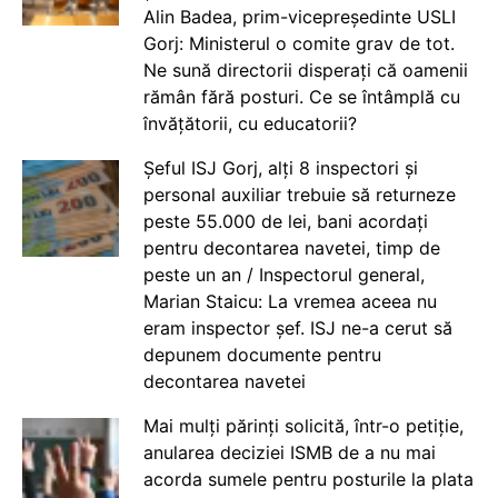
Alin Badea, prim-vicepreședinte USLI
Gorj: Ministerul o comite grav de tot.
Ne sună directorii disperați că oamenii
rămân fără posturi. Ce se întâmplă cu
învățătorii, cu educatorii?
Șeful ISJ Gorj, alți 8 inspectori și
personal auxiliar trebuie să returneze
peste 55.000 de lei, bani acordați
pentru decontarea navetei, timp de
peste un an / Inspectorul general,
Marian Staicu: La vremea aceea nu
eram inspector șef. ISJ ne-a cerut să
depunem documente pentru
decontarea navetei
Mai mulți părinți solicită, într-o petiție,
anularea deciziei ISMB de a nu mai
acorda sumele pentru posturile la plata