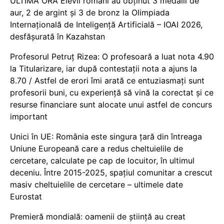
ULTIMĂ ORĂ Elevii români au obținut 3 medalii de
aur, 2 de argint și 3 de bronz la Olimpiada
Internațională de Inteligență Artificială – IOAI 2026,
desfășurată în Kazahstan
Profesorul Petruț Rizea: O profesoară a luat nota 4.90
la Titularizare, iar după contestații nota a ajuns la
8.70 / Astfel de erori îmi arată ce entuziasmați sunt
profesorii buni, cu experiență să vină la corectat și ce
resurse financiare sunt alocate unui astfel de concurs
important
Unici în UE: România este singura țară din întreaga
Uniune Europeană care a redus cheltuielile de
cercetare, calculate pe cap de locuitor, în ultimul
deceniu. Între 2015-2025, spațiul comunitar a crescut
masiv cheltuielile de cercetare – ultimele date
Eurostat
Premieră mondială: oamenii de știință au creat