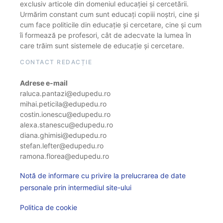
exclusiv articole din domeniul educației și cercetării.
Urmărim constant cum sunt educați copiii noștri, cine și
cum face politicile din educație și cercetare, cine și cum
îi formează pe profesori, cât de adecvate la lumea în
care trăim sunt sistemele de educație și cercetare.
CONTACT REDACȚIE
Adrese e-mail
raluca.pantazi@edupedu.ro
mihai.peticila@edupedu.ro
costin.ionescu@edupedu.ro
alexa.stanescu@edupedu.ro
diana.ghimisi@edupedu.ro
stefan.lefter@edupedu.ro
ramona.florea@edupedu.ro
Notă de informare cu privire la prelucrarea de date
personale prin intermediul site-ului
Politica de cookie