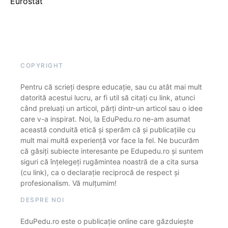
Eurostat
COPYRIGHT
Pentru că scrieți despre educație, sau cu atât mai mult
datorită acestui lucru, ar fi util să citați cu link, atunci
când preluați un articol, părți dintr-un articol sau o idee
care v-a inspirat. Noi, la EduPedu.ro ne-am asumat
această conduită etică și sperăm că și publicațiile cu
mult mai multă experiență vor face la fel. Ne bucurăm
că găsiți subiecte interesante pe Edupedu.ro și suntem
siguri că înțelegeți rugămintea noastră de a cita sursa
(cu link), ca o declarație reciprocă de respect și
profesionalism. Vă mulțumim!
DESPRE NOI
EduPedu.ro este o publicație online care găzduiește