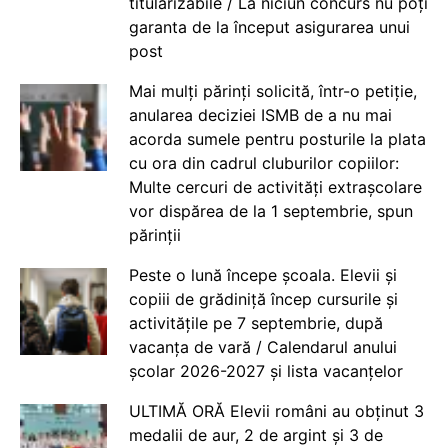
titularizabile / La niciun concurs nu poți
garanta de la început asigurarea unui
post
Mai mulți părinți solicită, într-o petiție,
anularea deciziei ISMB de a nu mai
acorda sumele pentru posturile la plata
cu ora din cadrul cluburilor copiilor:
Multe cercuri de activități extrașcolare
vor dispărea de la 1 septembrie, spun
părinții
Peste o lună începe școala. Elevii și
copiii de grădiniță încep cursurile și
activitățile pe 7 septembrie, după
vacanța de vară / Calendarul anului
școlar 2026-2027 și lista vacanțelor
ULTIMĂ ORĂ Elevii români au obținut 3
medalii de aur, 2 de argint și 3 de