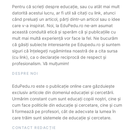
Pentru că scrieți despre educație, sau cu atât mai mult
datorită acestui lucru, ar fi util să citați cu link, atunci
când preluați un articol, părți dintr-un articol sau o idee
care v-a inspirat. Noi, la EduPedu.ro ne-am asumat
această conduită etică și sperăm că și publicațiile cu
mult mai multă experiență vor face la fel. Ne bucurăm
că găsiți subiecte interesante pe Edupedu.ro și suntem
siguri că înțelegeți rugămintea noastră de a cita sursa
(cu link), ca o declarație reciprocă de respect și
profesionalism. Vă mulțumim!
DESPRE NOI
EduPedu.ro este o publicație online care găzduiește
exclusiv articole din domeniul educației și cercetării.
Urmărim constant cum sunt educați copiii noștri, cine și
cum face politicile din educație și cercetare, cine și cum
îi formează pe profesori, cât de adecvate la lumea în
care trăim sunt sistemele de educație și cercetare.
CONTACT REDACȚIE