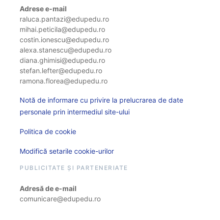
Adrese e-mail
raluca.pantazi@edupedu.ro
mihai.peticila@edupedu.ro
costin.ionescu@edupedu.ro
alexa.stanescu@edupedu.ro
diana.ghimisi@edupedu.ro
stefan.lefter@edupedu.ro
ramona.florea@edupedu.ro
Notă de informare cu privire la prelucrarea de date
personale prin intermediul site-ului
Politica de cookie
Modifică setarile cookie-urilor
PUBLICITATE ȘI PARTENERIATE
Adresă de e-mail
comunicare@edupedu.ro