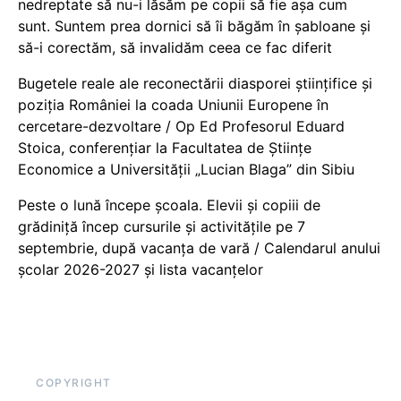
nedreptate să nu-i lăsăm pe copii să fie așa cum
sunt. Suntem prea dornici să îi băgăm în șabloane și
să-i corectăm, să invalidăm ceea ce fac diferit
Bugetele reale ale reconectării diasporei științifice și
poziția României la coada Uniunii Europene în
cercetare-dezvoltare / Op Ed Profesorul Eduard
Stoica, conferențiar la Facultatea de Științe
Economice a Universității „Lucian Blaga” din Sibiu
Peste o lună începe școala. Elevii și copiii de
grădiniță încep cursurile și activitățile pe 7
septembrie, după vacanța de vară / Calendarul anului
școlar 2026-2027 și lista vacanțelor
COPYRIGHT