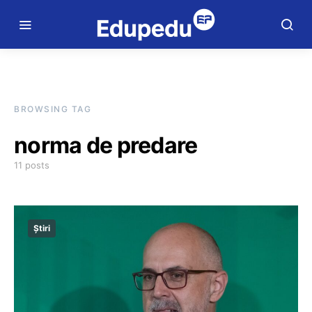
BROWSING TAG
norma de predare
11 posts
Știri