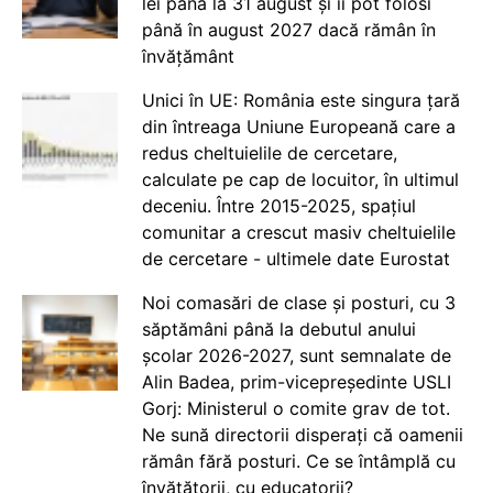
lei până la 31 august și îi pot folosi
până în august 2027 dacă rămân în
învățământ
Unici în UE: România este singura țară
din întreaga Uniune Europeană care a
redus cheltuielile de cercetare,
calculate pe cap de locuitor, în ultimul
deceniu. Între 2015-2025, spațiul
comunitar a crescut masiv cheltuielile
de cercetare - ultimele date Eurostat
Noi comasări de clase și posturi, cu 3
săptămâni până la debutul anului
școlar 2026-2027, sunt semnalate de
Alin Badea, prim-vicepreședinte USLI
Gorj: Ministerul o comite grav de tot.
Ne sună directorii disperați că oamenii
rămân fără posturi. Ce se întâmplă cu
învățătorii, cu educatorii?