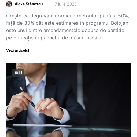
7 iulie 2025
Alexa Stănescu
Creșterea degrevării normei directorilor până la 50%,
față de 30% cât este estimarea în programul Bolojan
este unul dintre amendamentele depuse de partide
pe Educație în pachetul de măsuri fiscale…
Vezi articolul
Știri