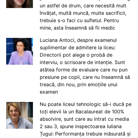
un astfel de drum, care necesită mult
învățat, multă muncă, multe sacrificii,
trebuie s-o faci cu sufletul. Pentru
mine, asta înseamnă să fii medic
Luciana Antoci, despre examenul
suplimentar de admitere la liceu:
Directorii pot alege o probă de
interviu, o scrisoare de intenție. Sunt
atâtea forme de evaluare care nu pun
presiune pe copii, care nu înseamnă să
treacă, din nou, prin emoțiile unui
examen
Nu poate liceul tehnologic să-i ducă pe
toți elevii la un Bacalaureat de 100%
absolvire, sunt care au intrat cu media
2 sau 3, spune inspectoarea Iuliana
Țugui: Performanța trebuie măsurată și