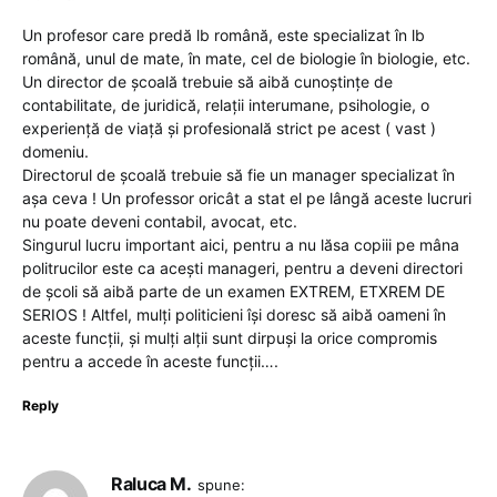
Un profesor care predă lb română, este specializat în lb
română, unul de mate, în mate, cel de biologie în biologie, etc.
Un director de școală trebuie să aibă cunoștințe de
contabilitate, de juridică, relații interumane, psihologie, o
experiență de viață și profesională strict pe acest ( vast )
domeniu.
Directorul de școală trebuie să fie un manager specializat în
așa ceva ! Un professor oricât a stat el pe lângă aceste lucruri
nu poate deveni contabil, avocat, etc.
Singurul lucru important aici, pentru a nu lăsa copiii pe mâna
politrucilor este ca acești manageri, pentru a deveni directori
de școli să aibă parte de un examen EXTREM, ETXREM DE
SERIOS ! Altfel, mulți politicieni își doresc să aibă oameni în
aceste funcții, și mulți alții sunt dirpuși la orice compromis
pentru a accede în aceste funcții….
Reply
Raluca M.
spune: