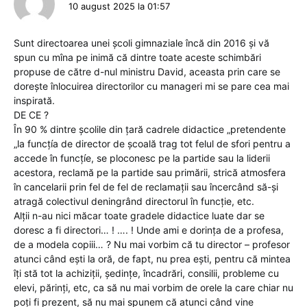
10 august 2025 la 01:57
Sunt directoarea unei școli gimnaziale încă din 2016 și vă
spun cu mîna pe inimă că dintre toate aceste schimbări
propuse de către d-nul ministru David, aceasta prin care se
dorește înlocuirea directorilor cu manageri mi se pare cea mai
inspirată.
DE CE ?
În 90 % dintre școlile din țară cadrele didactice „pretendente
„la funcțía de director de școală trag tot felul de sfori pentru a
accede în funcțíe, se ploconesc pe la partide sau la liderii
acestora, reclamă pe la partide sau primării, strică atmosfera
în cancelarii prin fel de fel de reclamații sau încercând să-și
atragă colectivul deningrând directorul în funcție, etc.
Alții n-au nici măcar toate gradele didactice luate dar se
doresc a fi directori… ! …. ! Unde ami e dorința de a profesa,
de a modela copiii… ? Nu mai vorbim că tu director – profesor
atunci când ești la oră, de fapt, nu prea ești, pentru că mintea
îți stă tot la achiziții, ședințe, încadrări, consilii, probleme cu
elevi, părinți, etc, ca să nu mai vorbim de orele la care chiar nu
poți fi prezent, să nu mai spunem că atunci când vine