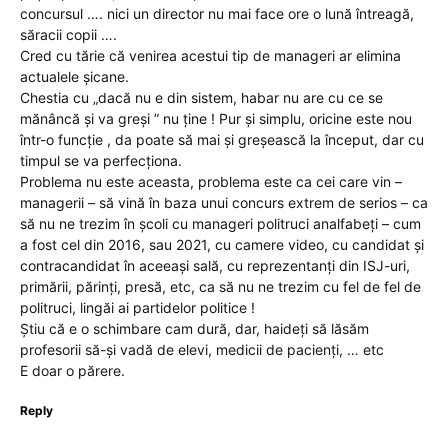
concursul …. nici un director nu mai face ore o lună întreagă,
săracii copii ….
Cred cu tărie că venirea acestui tip de manageri ar elimina
actualele șicane.
Chestia cu „dacă nu e din sistem, habar nu are cu ce se
mănâncă și va greși ” nu ține ! Pur și simplu, oricine este nou
într-o funcție , da poate să mai și greșească la început, dar cu
timpul se va perfecționa.
Problema nu este aceasta, problema este ca cei care vin –
managerii – să vină în baza unui concurs extrem de serios – ca
să nu ne trezim în școli cu manageri politruci analfabeți – cum
a fost cel din 2016, sau 2021, cu camere video, cu candidat și
contracandidat în aceeași sală, cu reprezentanți din ISJ-uri,
primării, părinți, presă, etc, ca să nu ne trezim cu fel de fel de
politruci, lingăi ai partidelor politice !
Știu că e o schimbare cam dură, dar, haideți să lăsăm
profesorii să-și vadă de elevi, medicii de pacienți, … etc
E doar o părere.
Reply