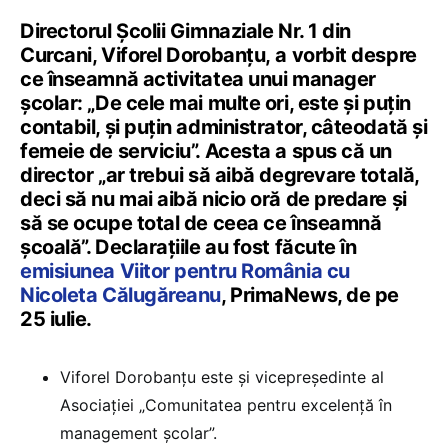
Directorul Școlii Gimnaziale Nr. 1 din
Curcani, Viforel Dorobanțu, a vorbit despre
ce înseamnă activitatea unui manager
școlar: „De cele mai multe ori, este și puțin
contabil, și puțin administrator, câteodată și
femeie de serviciu”. Acesta a spus că un
director „ar trebui să aibă degrevare totală,
deci să nu mai aibă nicio oră de predare și
să se ocupe total de ceea ce înseamnă
școală”. Declarațiile au fost făcute în
emisiunea Viitor pentru România cu
Nicoleta Călugăreanu
, PrimaNews, de pe
25 iulie.
Viforel Dorobanțu este și vicepreședinte al
Asociației „Comunitatea pentru excelență în
management școlar”.