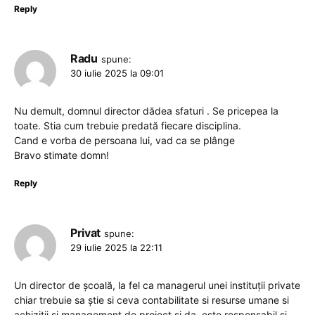
Reply
Radu
spune:
30 iulie 2025 la 09:01
Nu demult, domnul director dădea sfaturi . Se pricepea la
toate. Stia cum trebuie predată fiecare disciplina.
Cand e vorba de persoana lui, vad ca se plânge
Bravo stimate domn!
Reply
Privat
spune:
29 iulie 2025 la 22:11
Un director de școală, la fel ca managerul unei instituții private
chiar trebuie sa știe si ceva contabilitate si resurse umane si
achiziții si management de proiect si da, este responsabil si