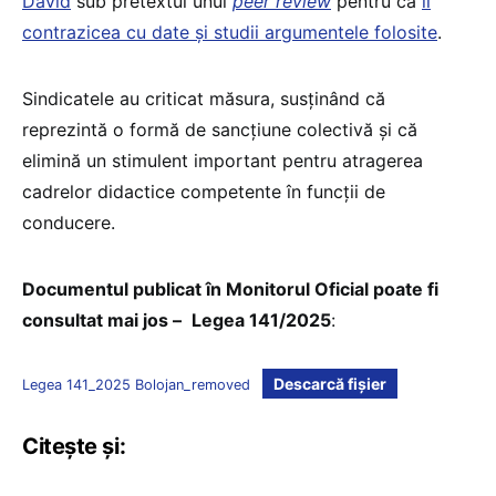
David
sub pretextul unui
peer review
pentru că
îi
contrazicea cu date și studii argumentele folosite
.
Sindicatele au criticat măsura, susținând că
reprezintă o formă de sancțiune colectivă și că
elimină un stimulent important pentru atragerea
cadrelor didactice competente în funcții de
conducere.
Documentul publicat în Monitorul Oficial poate fi
consultat mai jos –
Legea 141/2025
:
Descarcă fișier
Legea 141_2025 Bolojan_removed
Citește și: