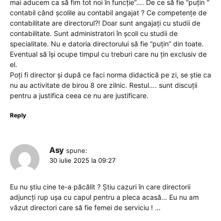
mai aducem ca să fim tot noi în funcție”…. De ce să fie “puțin “
contabil când școlile au contabil angajat ? Ce competențe de
contabilitate are directorul?! Doar sunt angajați cu studii de
contabilitate. Sunt administratori în școli cu studii de
specialitate. Nu e datoria directorului să fie “puțin” din toate.
Eventual să își ocupe timpul cu treburi care nu țin exclusiv de
el.
Poți fi director și după ce faci norma didactică pe zi, se știe ca
nu au activitate de birou 8 ore zilnic. Restul…. sunt discuții
pentru a justifica ceea ce nu are justificare.
Reply
Asy
spune:
30 iulie 2025 la 09:27
Eu nu știu cine te-a păcălit ? Știu cazuri în care directorii
adjuncți rup ușa cu capul pentru a pleca acasă… Eu nu am
văzut directori care să fie femei de serviciu ! …