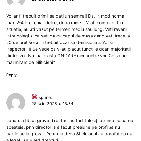
Voi ar fi trebuit primii sa dati un semnal! Da, in mod normal,
max.2-4 ore, chiar deloc, dupa mine… V-ati complacut in
situatie, nu ati vazut pe termen mediu sau lung. Veti reveni
intre colegi si ca veti da cu capul de masa cand veti trece la
20 de ore! Voi ar fi trebuit doar sa demisionati. Voi si
inspectorii!!! Se vede ca v-au placut functiile doar, majoritatii
dintre voi. Nu mai exista ONOARE nici printre voi. Ce sa ne
mai miram de piliticieni?
Reply
spune:
28 iulie 2025 la 18:54
cand s a făcut greva directorii au fost folosiți ptr impiedicarea
acesteia. prin directori s a facut presiune pe profi sa nu
participe la greva . Pe urma deca SI ciolacul au parafat ca nu
e legal , se pierd drepturi.