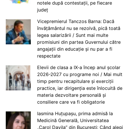
notele după contestații, pe fiecare
județ
Vicepremierul Tanczos Barna: Dacă
învățământul nu se rezolvă, pică toată
legea salarizării / Sunt mai multe
promisiuni din partea Guvernului către
angajații din educație și nu par a fi
respectate
Elevii de clasa a IX-a încep anul școlar
2026-2027 cu programe noi / Mai mult
timp pentru recapitulare și exerciții
practice, iar dirigenția este înlocuită de
materia dezvoltare personală și
consiliere care va fi obligatorie
Iasmina Huțupașu, prima admisă la
Medicină Generală, Universitatea
„Carol Davila” din București: Când alegi