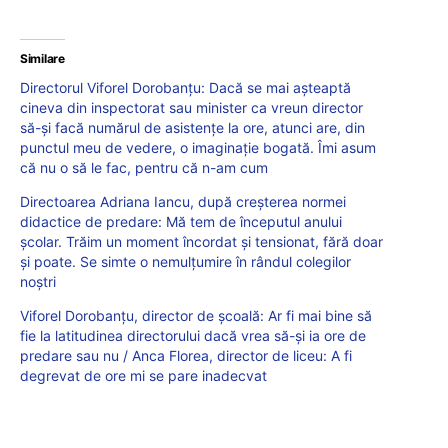
Similare
Directorul Viforel Dorobanțu: Dacă se mai așteaptă
cineva din inspectorat sau minister ca vreun director
să-și facă numărul de asistențe la ore, atunci are, din
punctul meu de vedere, o imaginație bogată. Îmi asum
că nu o să le fac, pentru că n-am cum
Directoarea Adriana Iancu, după creșterea normei
didactice de predare: Mă tem de începutul anului
școlar. Trăim un moment încordat și tensionat, fără doar
și poate. Se simte o nemulțumire în rândul colegilor
noștri
Viforel Dorobanțu, director de școală: Ar fi mai bine să
fie la latitudinea directorului dacă vrea să-și ia ore de
predare sau nu / Anca Florea, director de liceu: A fi
degrevat de ore mi se pare inadecvat