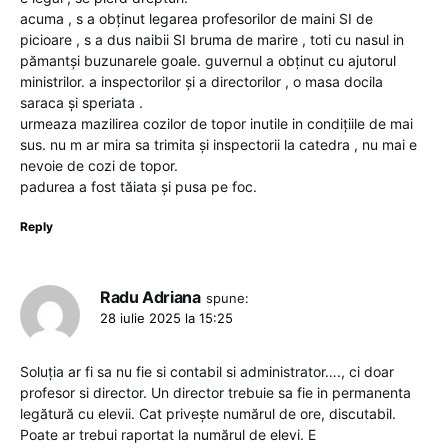
acuma , s a obținut legarea profesorilor de maini SI de
picioare , s a dus naibii SI bruma de marire , toti cu nasul in
pămantși buzunarele goale. guvernul a obținut cu ajutorul
ministrilor. a inspectorilor și a directorilor , o masa docila
saraca și speriata .
urmeaza mazilirea cozilor de topor inutile in condițiile de mai
sus. nu m ar mira sa trimita și inspectorii la catedra , nu mai e
nevoie de cozi de topor.
padurea a fost tăiata și pusa pe foc.
Reply
Radu Adriana
spune:
28 iulie 2025 la 15:25
Soluția ar fi sa nu fie si contabil si administrator…., ci doar
profesor si director. Un director trebuie sa fie in permanenta
legătură cu elevii. Cat privește numărul de ore, discutabil.
Poate ar trebui raportat la numărul de elevi. E