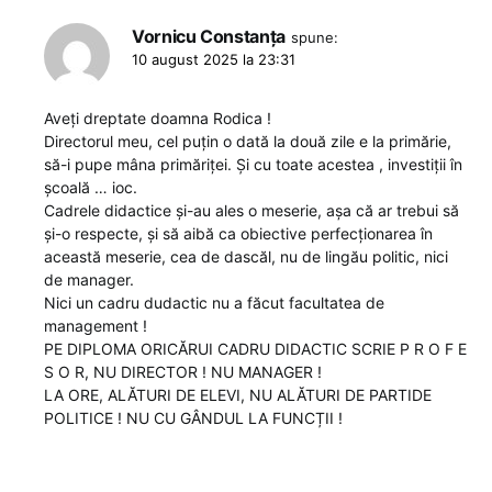
Vornicu Constanța
spune:
10 august 2025 la 23:31
Aveți dreptate doamna Rodica !
Directorul meu, cel puțin o dată la două zile e la primărie,
să-i pupe mâna primăriței. Și cu toate acestea , investiții în
școală … ioc.
Cadrele didactice și-au ales o meserie, așa că ar trebui să
și-o respecte, și să aibă ca obiective perfecționarea în
această meserie, cea de dascăl, nu de lingău politic, nici
de manager.
Nici un cadru dudactic nu a făcut facultatea de
management !
PE DIPLOMA ORICĂRUI CADRU DIDACTIC SCRIE P R O F E
S O R, NU DIRECTOR ! NU MANAGER !
LA ORE, ALĂTURI DE ELEVI, NU ALĂTURI DE PARTIDE
POLITICE ! NU CU GÂNDUL LA FUNCȚII !