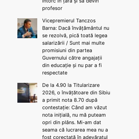
întorc în țară și să devin
profesor
Vicepremierul Tanczos
Barna: Dacă învățământul nu
se rezolvă, pică toată legea
salarizării / Sunt mai multe
promisiuni din partea
Guvernului către angajații
din educație și nu par a fi
respectate
De la 4.90 la Titularizare
2026, o învățătoare din Sibiu
a primit nota 8.70 după
contestație: Când am văzut
nota inițială, nu mă puteam
opri din plâns. Mi-am dat
seama că lucrarea mea nu a
fost corectată în adevăratul