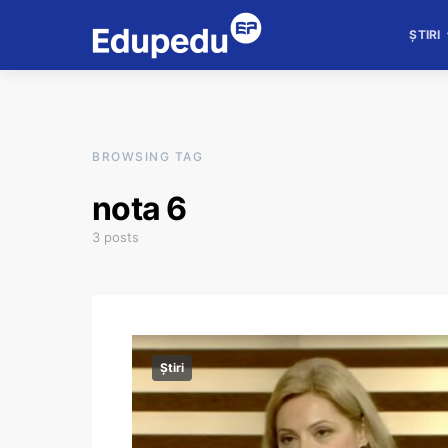
ȘTIRI
BROWSING TAG
nota 6
3 posts
Știri