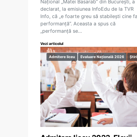
Național „Matei Basarab” din București, a
declarat, la emisiunea InfoEdu de la TVR
Info, că „e foarte greu să stabilești cine f
performanță”. Aceasta a spus că
„performanță se…
Vezi articolul
Admitere liceu
Evaluare Națională 2026
Știri