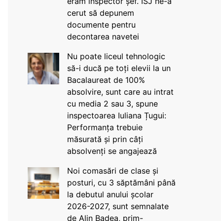
eram inspector șef. ISJ ne-a
cerut să depunem
documente pentru
decontarea navetei
Nu poate liceul tehnologic
să-i ducă pe toți elevii la un
Bacalaureat de 100%
absolvire, sunt care au intrat
cu media 2 sau 3, spune
inspectoarea Iuliana Țugui:
Performanța trebuie
măsurată și prin câți
absolvenți se angajează
Noi comasări de clase și
posturi, cu 3 săptămâni până
la debutul anului școlar
2026-2027, sunt semnalate
de Alin Badea, prim-