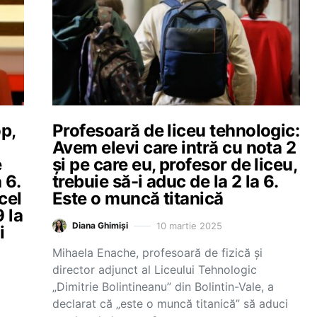
p,
Profesoară de liceu tehnologic:
Avem elevi care intră cu nota 2
e
și pe care eu, profesor de liceu,
 6.
trebuie să-i aduc de la 2 la 6.
cel
Este o muncă titanică
9 la
10 martie 2025
Diana Ghimiși
i
Mihaela Enache, profesoară de fizică și
director adjunct al Liceului Tehnologic
„Dimitrie Bolintineanu” din Bolintin-Vale, a
declarat că „este o muncă titanică” să aduci