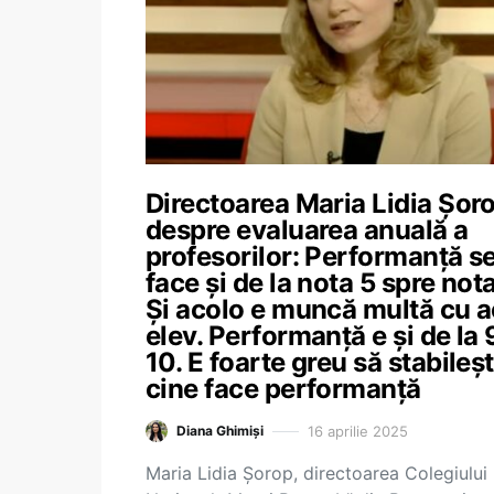
Directoarea Maria Lidia Șoro
despre evaluarea anuală a
profesorilor: Performanță s
face și de la nota 5 spre nota
Și acolo e muncă multă cu a
elev. Performanță e și de la 
10. E foarte greu să stabileșt
cine face performanță
16 aprilie 2025
Diana Ghimiși
Maria Lidia Șorop, directoarea Colegiului