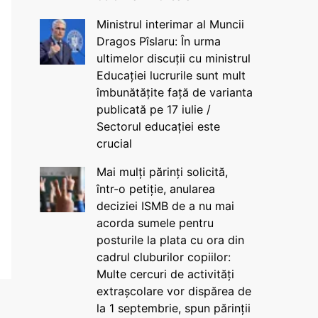
Ministrul interimar al Muncii
Dragos Pîslaru: În urma
ultimelor discuții cu ministrul
Educației lucrurile sunt mult
îmbunătățite față de varianta
publicată pe 17 iulie /
Sectorul educației este
crucial
Mai mulți părinți solicită,
într-o petiție, anularea
deciziei ISMB de a nu mai
acorda sumele pentru
posturile la plata cu ora din
cadrul cluburilor copiilor:
Multe cercuri de activități
extrașcolare vor dispărea de
la 1 septembrie, spun părinții