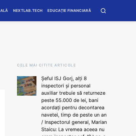
OALĂ
NEXTLAB.TECH
EDUCAȚIE FINANCIARĂ
CELE MAI CITITE ARTICOLE
Șeful ISJ Gorj, alți 8
inspectori și personal
auxiliar trebuie să returneze
peste 55.000 de lei, bani
acordați pentru decontarea
navetei, timp de peste un an
/ Inspectorul general, Marian
Staicu: La vremea aceea nu