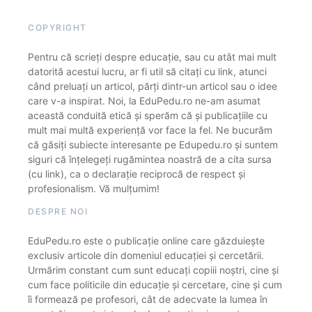
COPYRIGHT
Pentru că scrieți despre educație, sau cu atât mai mult
datorită acestui lucru, ar fi util să citați cu link, atunci
când preluați un articol, părți dintr-un articol sau o idee
care v-a inspirat. Noi, la EduPedu.ro ne-am asumat
această conduită etică și sperăm că și publicațiile cu
mult mai multă experiență vor face la fel. Ne bucurăm
că găsiți subiecte interesante pe Edupedu.ro și suntem
siguri că înțelegeți rugămintea noastră de a cita sursa
(cu link), ca o declarație reciprocă de respect și
profesionalism. Vă mulțumim!
DESPRE NOI
EduPedu.ro este o publicație online care găzduiește
exclusiv articole din domeniul educației și cercetării.
Urmărim constant cum sunt educați copiii noștri, cine și
cum face politicile din educație și cercetare, cine și cum
îi formează pe profesori, cât de adecvate la lumea în