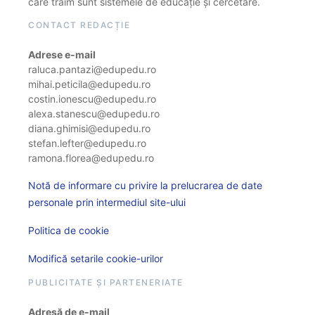
care trăim sunt sistemele de educație și cercetare.
CONTACT REDACȚIE
Adrese e-mail
raluca.pantazi@edupedu.ro
mihai.peticila@edupedu.ro
costin.ionescu@edupedu.ro
alexa.stanescu@edupedu.ro
diana.ghimisi@edupedu.ro
stefan.lefter@edupedu.ro
ramona.florea@edupedu.ro
Notă de informare cu privire la prelucrarea de date
personale prin intermediul site-ului
Politica de cookie
Modifică setarile cookie-urilor
PUBLICITATE ȘI PARTENERIATE
Adresă de e-mail