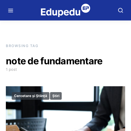
BROWSING TAG
note de fundamentare
1 post
Cercetare și Știință
Știri