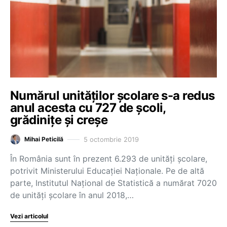
Numărul unităţilor şcolare s-a redus
anul acesta cu 727 de şcoli,
grădiniţe şi creşe
5 octombrie 2019
Mihai Peticilă
În România sunt în prezent 6.293 de unităţi şcolare,
potrivit Ministerului Educaţiei Naţionale. Pe de altă
parte, Institutul Naţional de Statistică a numărat 7020
de unităţi şcolare în anul 2018,…
Vezi articolul