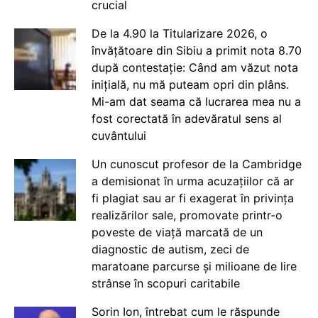
crucial
De la 4.90 la Titularizare 2026, o
învățătoare din Sibiu a primit nota 8.70
după contestație: Când am văzut nota
inițială, nu mă puteam opri din plâns.
Mi-am dat seama că lucrarea mea nu a
fost corectată în adevăratul sens al
cuvântului
Un cunoscut profesor de la Cambridge
a demisionat în urma acuzațiilor că ar
fi plagiat sau ar fi exagerat în privința
realizărilor sale, promovate printr-o
poveste de viață marcată de un
diagnostic de autism, zeci de
maratoane parcurse și milioane de lire
strânse în scopuri caritabile
Sorin Ion, întrebat cum le răspunde