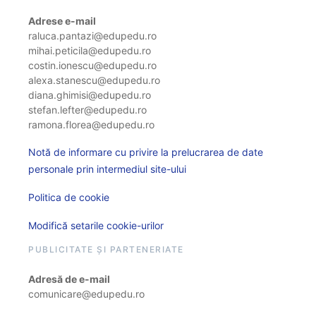
Adrese e-mail
raluca.pantazi@edupedu.ro
mihai.peticila@edupedu.ro
costin.ionescu@edupedu.ro
alexa.stanescu@edupedu.ro
diana.ghimisi@edupedu.ro
stefan.lefter@edupedu.ro
ramona.florea@edupedu.ro
Notă de informare cu privire la prelucrarea de date
personale prin intermediul site-ului
Politica de cookie
Modifică setarile cookie-urilor
PUBLICITATE ȘI PARTENERIATE
Adresă de e-mail
comunicare@edupedu.ro