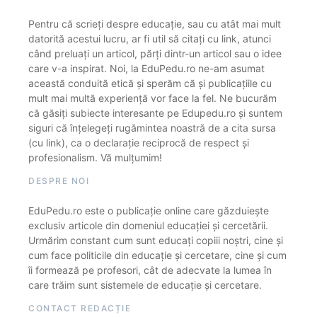
Pentru că scrieți despre educație, sau cu atât mai mult
datorită acestui lucru, ar fi util să citați cu link, atunci
când preluați un articol, părți dintr-un articol sau o idee
care v-a inspirat. Noi, la EduPedu.ro ne-am asumat
această conduită etică și sperăm că și publicațiile cu
mult mai multă experiență vor face la fel. Ne bucurăm
că găsiți subiecte interesante pe Edupedu.ro și suntem
siguri că înțelegeți rugămintea noastră de a cita sursa
(cu link), ca o declarație reciprocă de respect și
profesionalism. Vă mulțumim!
DESPRE NOI
EduPedu.ro este o publicație online care găzduiește
exclusiv articole din domeniul educației și cercetării.
Urmărim constant cum sunt educați copiii noștri, cine și
cum face politicile din educație și cercetare, cine și cum
îi formează pe profesori, cât de adecvate la lumea în
care trăim sunt sistemele de educație și cercetare.
CONTACT REDACȚIE