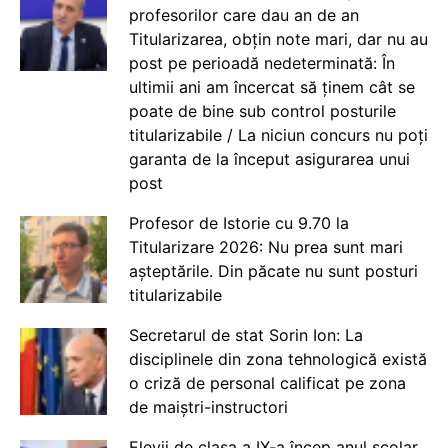
profesorilor care dau an de an
Titularizarea, obțin note mari, dar nu au
post pe perioadă nedeterminată: În
ultimii ani am încercat să ținem cât se
poate de bine sub control posturile
titularizabile / La niciun concurs nu poți
garanta de la început asigurarea unui
post
Profesor de Istorie cu 9.70 la
Titularizare 2026: Nu prea sunt mari
așteptările. Din păcate nu sunt posturi
titularizabile
Secretarul de stat Sorin Ion: La
disciplinele din zona tehnologică există
o criză de personal calificat pe zona
de maiștri-instructori
Elevii de clasa a IX-a încep anul școlar