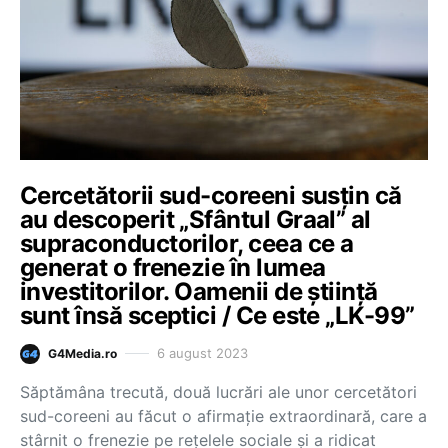
Cercetătorii sud-coreeni susţin că
au descoperit „Sfântul Graal” al
supraconductorilor, ceea ce a
generat o frenezie în lumea
investitorilor. Oamenii de ştiinţă
sunt însă sceptici / Ce este „LK-99”
6 august 2023
G4Media.ro
Săptămâna trecută, două lucrări ale unor cercetători
sud-coreeni au făcut o afirmaţie extraordinară, care a
stârnit o frenezie pe reţelele sociale şi a ridicat