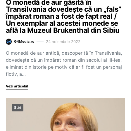
O monedă de aur găsită în
Transilvania dovedește că un „fals”
împărat roman a fost de fapt real /
Un exemplar al acestei monede se
află la Muzeul Brukenthal din Sibiu
24 noiembrie 2022
G4Media.ro
O monedă de aur antică, descoperită în Transilvania,
dovedește că un împărat roman din secolul al III-lea,
eliminat din istorie pe motiv că ar fi fost un personaj
fictiv, a…
Vezi articolul
Știri