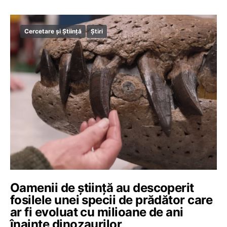
Cercetare și Știință
Știri
Oamenii de știință au descoperit
fosilele unei specii de prădător care
ar fi evoluat cu milioane de ani
înainte dinozaurilor