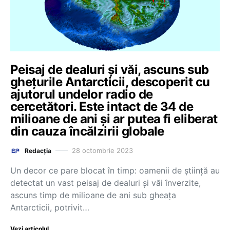
Peisaj de dealuri și văi, ascuns sub
ghețurile Antarcticii, descoperit cu
ajutorul undelor radio de
cercetători. Este intact de 34 de
milioane de ani și ar putea fi eliberat
din cauza încălzirii globale
28 octombrie 2023
Redacția
Un decor ce pare blocat în timp: oamenii de ştiinţă au
detectat un vast peisaj de dealuri şi văi înverzite,
ascuns timp de milioane de ani sub gheaţa
Antarcticii, potrivit…
Vezi articolul