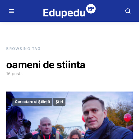
BROWSING TAG
oameni de stiinta
16 posts
Cercetare și Știință
Știri