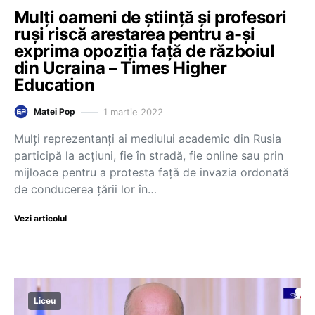
Mulți oameni de știință și profesori
ruși riscă arestarea pentru a-și
exprima opoziția față de războiul
din Ucraina – Times Higher
Education
1 martie 2022
Matei Pop
Mulți reprezentanți ai mediului academic din Rusia
participă la acțiuni, fie în stradă, fie online sau prin
mijloace pentru a protesta față de invazia ordonată
de conducerea țării lor în…
Vezi articolul
Liceu