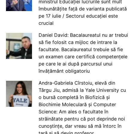
ministrul Educației lucrurile sunt mult
îmbunătățite față de varianta publicată
pe 17 iulie / Sectorul educației este
crucial
Daniel David: Bacalaureatul nu ar trebui
să fie folosit ca mijloc de intrare la
facultate. Bacalaureatul trebuie să fie
un examen care certifică competențele
pe care le ai după parcursul unui
învățământ obligatoriu
Andra-Gabriela Cîrstoiu, elevă din
Târgu Jiu, admisă la Yale University cu
o bursă completă în Biofizică și
Biochimie Moleculară și Computer
Science: Am ales o facultate în
străinătate pentru că pot deprinde noi
cunoștințe, dar vreau să mă întorc în
țară și să devin profesor