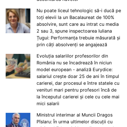
Nu poate liceul tehnologic să-i ducă pe
toți elevii la un Bacalaureat de 100%
absolvire, sunt care au intrat cu media
2 sau 3, spune inspectoarea Iuliana
Țugui: Performanța trebuie măsurată și
prin câți absolvenți se angajează
Evoluția salariilor profesorilor din
România nu se încadrează în niciun
model european - analiză Eurydice:
salariul crește doar 25 de ani în timpul
carierei, dar procesul e între statele cu
venituri mari pentru profesori încă de
la începutul carierei și cele cu cele mai
mici salarii
Ministrul interimar al Muncii Dragos
Pîslaru: În urma ultimelor discuții cu