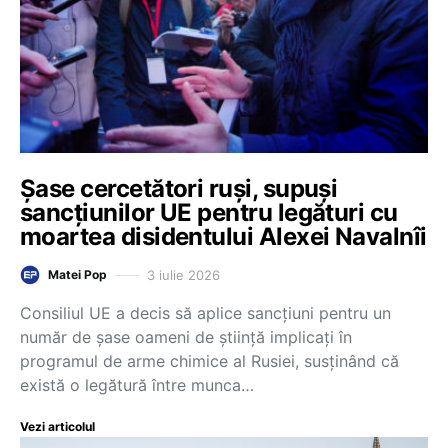
Șase cercetători ruși, supuși
sancțiunilor UE pentru legături cu
moartea disidentului Alexei Navalnîi
3 iulie 2026
Matei Pop
Consiliul UE a decis să aplice sancțiuni pentru un
număr de șase oameni de știință implicați în
programul de arme chimice al Rusiei, susținând că
există o legătură între munca…
Vezi articolul