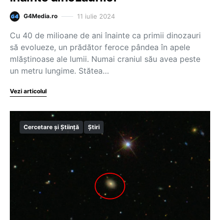
11 iulie 2024
G4Media.ro
Cu 40 de milioane de ani înainte ca primii dinozauri
să evolueze, un prădător feroce pândea în apele
mlăștinoase ale lumii. Numai craniul său avea peste
un metru lungime. Stătea…
Vezi articolul
Cercetare și Știință
Știri