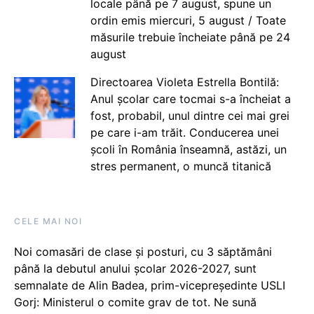
locale până pe 7 august, spune un
ordin emis miercuri, 5 august / Toate
măsurile trebuie încheiate până pe 24
august
Directoarea Violeta Estrella Bontilă:
Anul școlar care tocmai s-a încheiat a
fost, probabil, unul dintre cei mai grei
pe care i-am trăit. Conducerea unei
școli în România înseamnă, astăzi, un
stres permanent, o muncă titanică
CELE MAI NOI
Noi comasări de clase și posturi, cu 3 săptămâni
până la debutul anului școlar 2026-2027, sunt
semnalate de Alin Badea, prim-vicepreședinte USLI
Gorj: Ministerul o comite grav de tot. Ne sună