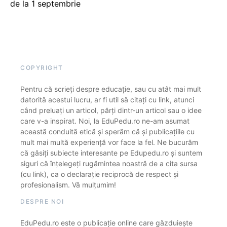
de la 1 septembrie
COPYRIGHT
Pentru că scrieți despre educație, sau cu atât mai mult
datorită acestui lucru, ar fi util să citați cu link, atunci
când preluați un articol, părți dintr-un articol sau o idee
care v-a inspirat. Noi, la EduPedu.ro ne-am asumat
această conduită etică și sperăm că și publicațiile cu
mult mai multă experiență vor face la fel. Ne bucurăm
că găsiți subiecte interesante pe Edupedu.ro și suntem
siguri că înțelegeți rugămintea noastră de a cita sursa
(cu link), ca o declarație reciprocă de respect și
profesionalism. Vă mulțumim!
DESPRE NOI
EduPedu.ro este o publicație online care găzduiește