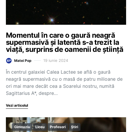
Momentul în care o gaură neagră
supermasivă și latentă s-a trezit la
viață, surprins de oamenii de știință
19 iunie 2024
Matei Pop
În centrul galaxiei Calea Lactee se află o gaură
neagră supermasivă cu o masă de patru milioane de
ori mai mare decât cea a Soarelui nostru, numită
Sagittarius A*, despre…
Vezi articolul
Gimnaziu
Liceu
Profesori
Știri