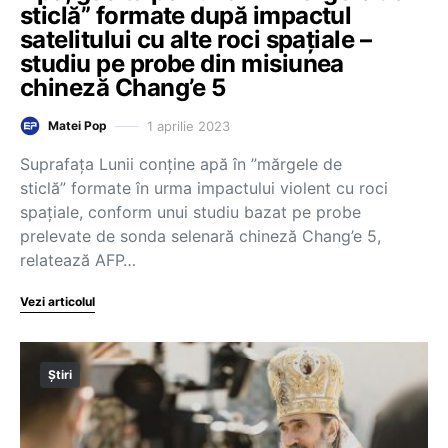
sticlă” formate după impactul
satelitului cu alte roci spațiale –
studiu pe probe din misiunea
chineză Chang’e 5
1 aprilie 2023
Matei Pop
Suprafaţa Lunii conţine apă în ”mărgele de
sticlă” formate în urma impactului violent cu roci
spaţiale, conform unui studiu bazat pe probe
prelevate de sonda selenară chineză Chang’e 5,
relatează AFP…
Vezi articolul
Știri