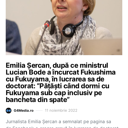
Emilia Șercan, după ce ministrul
Lucian Bode a încurcat Fukushima
cu Fukuyama, în lucrarea sa de
doctorat: ”Pățăști când dormi cu
Fukuyama sub cap inclusiv pe
bancheta din spate”
11 noiembrie 2022
G4Media.ro
Jurnalista Emilia Șercan a semnalat pe pagina sa