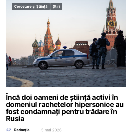
Cercetare și Știință
Știri
Încă doi oameni de ştiinţă activi în
domeniul rachetelor hipersonice au
fost condamnaţi pentru trădare în
Rusia
5 mai 2026
Redacția