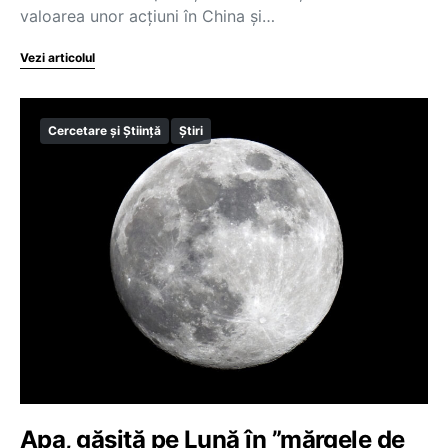
valoarea unor acţiuni în China şi…
Vezi articolul
Cercetare și Știință
Știri
Apa, găsită pe Lună în ”mărgele de