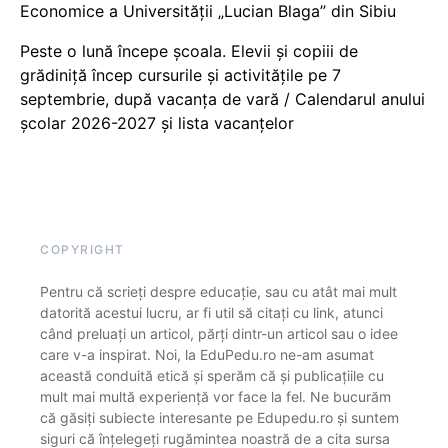
Economice a Universității „Lucian Blaga” din Sibiu
Peste o lună începe școala. Elevii și copiii de
grădiniță încep cursurile și activitățile pe 7
septembrie, după vacanța de vară / Calendarul anului
școlar 2026-2027 și lista vacanțelor
COPYRIGHT
Pentru că scrieți despre educație, sau cu atât mai mult
datorită acestui lucru, ar fi util să citați cu link, atunci
când preluați un articol, părți dintr-un articol sau o idee
care v-a inspirat. Noi, la EduPedu.ro ne-am asumat
această conduită etică și sperăm că și publicațiile cu
mult mai multă experiență vor face la fel. Ne bucurăm
că găsiți subiecte interesante pe Edupedu.ro și suntem
siguri că înțelegeți rugămintea noastră de a cita sursa