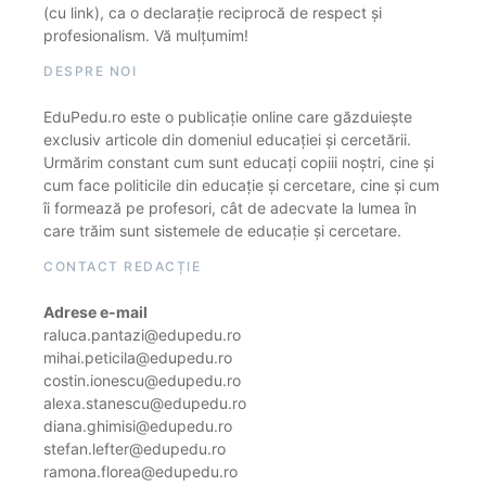
(cu link), ca o declarație reciprocă de respect și
profesionalism. Vă mulțumim!
DESPRE NOI
EduPedu.ro este o publicație online care găzduiește
exclusiv articole din domeniul educației și cercetării.
Urmărim constant cum sunt educați copiii noștri, cine și
cum face politicile din educație și cercetare, cine și cum
îi formează pe profesori, cât de adecvate la lumea în
care trăim sunt sistemele de educație și cercetare.
CONTACT REDACȚIE
Adrese e-mail
raluca.pantazi@edupedu.ro
mihai.peticila@edupedu.ro
costin.ionescu@edupedu.ro
alexa.stanescu@edupedu.ro
diana.ghimisi@edupedu.ro
stefan.lefter@edupedu.ro
ramona.florea@edupedu.ro