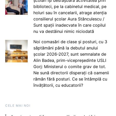
școlari își desfășoară activitatea prin
biblioteci, pe la cabinetul medical, pe
holuri sau în cancelarii, atrage atenția
consilierul școlar Aura Stănculescu /
Sunt spații inadecvate în care copilul
nu va destăinui nimic niciodată
Noi comasări de clase și posturi, cu 3
săptămâni până la debutul anului
școlar 2026-2027, sunt semnalate de
Alin Badea, prim-vicepreședinte USLI
Gorj: Ministerul o comite grav de tot.
Ne sună directorii disperați că oamenii
rămân fără posturi. Ce se întâmplă cu
învățătorii, cu educatorii?
CELE MAI NOI