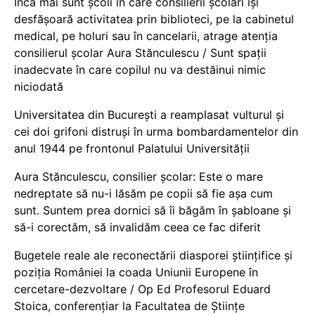
Încă mai sunt școli în care consilierii școlari își
desfășoară activitatea prin biblioteci, pe la cabinetul
medical, pe holuri sau în cancelarii, atrage atenția
consilierul școlar Aura Stănculescu / Sunt spații
inadecvate în care copilul nu va destăinui nimic
niciodată
Universitatea din București a reamplasat vulturul și
cei doi grifoni distruși în urma bombardamentelor din
anul 1944 pe frontonul Palatului Universității
Aura Stănculescu, consilier școlar: Este o mare
nedreptate să nu-i lăsăm pe copii să fie așa cum
sunt. Suntem prea dornici să îi băgăm în șabloane și
să-i corectăm, să invalidăm ceea ce fac diferit
Bugetele reale ale reconectării diasporei științifice și
poziția României la coada Uniunii Europene în
cercetare-dezvoltare / Op Ed Profesorul Eduard
Stoica, conferențiar la Facultatea de Științe