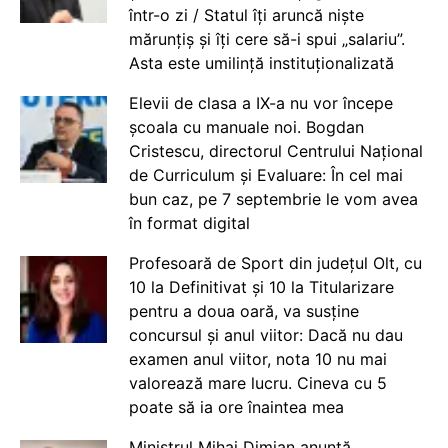
într-o zi / Statul îți aruncă niște
mărunțiș și îți cere să-i spui „salariu”.
Asta este umilință instituționalizată
Elevii de clasa a IX-a nu vor începe
școala cu manuale noi. Bogdan
Cristescu, directorul Centrului Național
de Curriculum și Evaluare: În cel mai
bun caz, pe 7 septembrie le vom avea
în format digital
Profesoară de Sport din județul Olt, cu
10 la Definitivat și 10 la Titularizare
pentru a doua oară, va susține
concursul și anul viitor: Dacă nu dau
examen anul viitor, nota 10 nu mai
valorează mare lucru. Cineva cu 5
poate să ia ore înaintea mea
Ministrul Mihai Dimian anunță