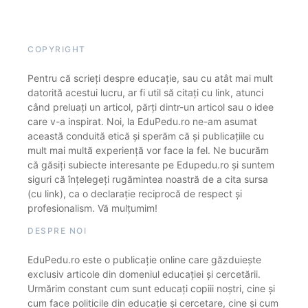
COPYRIGHT
Pentru că scrieți despre educație, sau cu atât mai mult
datorită acestui lucru, ar fi util să citați cu link, atunci
când preluați un articol, părți dintr-un articol sau o idee
care v-a inspirat. Noi, la EduPedu.ro ne-am asumat
această conduită etică și sperăm că și publicațiile cu
mult mai multă experiență vor face la fel. Ne bucurăm
că găsiți subiecte interesante pe Edupedu.ro și suntem
siguri că înțelegeți rugămintea noastră de a cita sursa
(cu link), ca o declarație reciprocă de respect și
profesionalism. Vă mulțumim!
DESPRE NOI
EduPedu.ro este o publicație online care găzduiește
exclusiv articole din domeniul educației și cercetării.
Urmărim constant cum sunt educați copiii noștri, cine și
cum face politicile din educație și cercetare, cine și cum