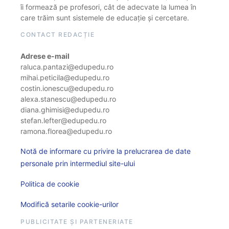
îi formează pe profesori, cât de adecvate la lumea în
care trăim sunt sistemele de educație și cercetare.
CONTACT REDACȚIE
Adrese e-mail
raluca.pantazi@edupedu.ro
mihai.peticila@edupedu.ro
costin.ionescu@edupedu.ro
alexa.stanescu@edupedu.ro
diana.ghimisi@edupedu.ro
stefan.lefter@edupedu.ro
ramona.florea@edupedu.ro
Notă de informare cu privire la prelucrarea de date
personale prin intermediul site-ului
Politica de cookie
Modifică setarile cookie-urilor
PUBLICITATE ȘI PARTENERIATE