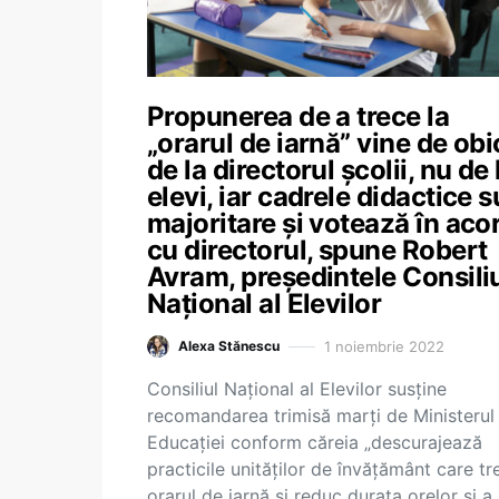
Propunerea de a trece la
„orarul de iarnă” vine de obi
de la directorul școlii, nu de 
elevi, iar cadrele didactice s
majoritare și votează în aco
cu directorul, spune Robert
Avram, președintele Consiliu
Național al Elevilor
1 noiembrie 2022
Alexa Stănescu
Consiliul Național al Elevilor susține
recomandarea trimisă marți de Ministerul
Educației conform căreia „descurajează
practicile unităților de învățământ care tr
orarul de iarnă și reduc durata orelor și a