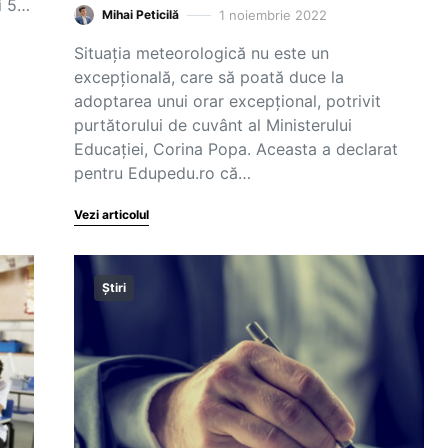
i 5…
1 noiembrie 2022
Mihai Peticilă
Situația meteorologică nu este un
excepțională, care să poată duce la
adoptarea unui orar excepțional, potrivit
purtătorului de cuvânt al Ministerului
Educației, Corina Popa. Aceasta a declarat
pentru Edupedu.ro că…
Vezi articolul
Știri