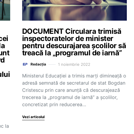
DOCUMENT Circulara trimisă
cei
inspectoratelor de minister
la
pentru descurajarea școlilor să
unt
treacă la „programul de iarnă”
rd
1 noiembrie 2022
Redacția
lui
Ministerul Educației a trimis marți dimineață o
adresă semnată de secretarul de stat Bogdan
Cristescu prin care anunță că descurajează
trecerea la „programul de iarnă” a școlilor,
concretizat prin reducerea…
Vezi articolul
ec la