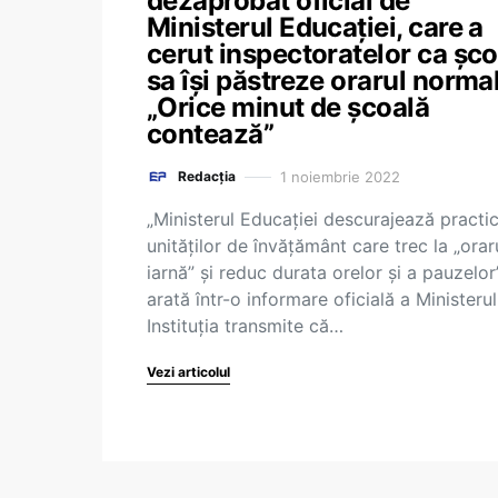
dezaprobat oficial de
Ministerul Educației, care a
cerut inspectoratelor ca șco
sa își păstreze orarul normal
„Orice minut de școală
contează”
1 noiembrie 2022
Redacția
„Ministerul Educației descurajează practic
unităților de învățământ care trec la „orar
iarnă” și reduc durata orelor și a pauzelor”
arată într-o informare oficială a Ministerul
Instituția transmite că…
Vezi articolul