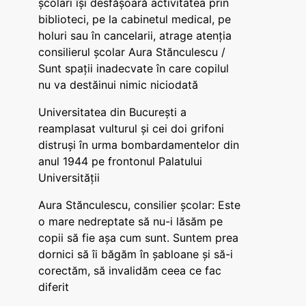
școlari își desfășoară activitatea prin
biblioteci, pe la cabinetul medical, pe
holuri sau în cancelarii, atrage atenția
consilierul școlar Aura Stănculescu /
Sunt spații inadecvate în care copilul
nu va destăinui nimic niciodată
Universitatea din București a
reamplasat vulturul și cei doi grifoni
distruși în urma bombardamentelor din
anul 1944 pe frontonul Palatului
Universității
Aura Stănculescu, consilier școlar: Este
o mare nedreptate să nu-i lăsăm pe
copii să fie așa cum sunt. Suntem prea
dornici să îi băgăm în șabloane și să-i
corectăm, să invalidăm ceea ce fac
diferit