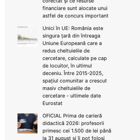
corectat și ce resurse
financiare sunt alocate unui
astfel de concurs important
Unici în UE: România este
singura țară din întreaga
Uniune Europeană care a
redus cheltuielile de
cercetare, calculate pe cap
de locuitor, în ultimul
deceniu. Între 2015-2025,
spațiul comunitar a crescut
masiv cheltuielile de
cercetare - ultimele date
Eurostat
OFICIAL Prima de carieră
didactică 2026: profesorii
primesc cei 1.500 de lei până
la 31 august și îi pot folosi