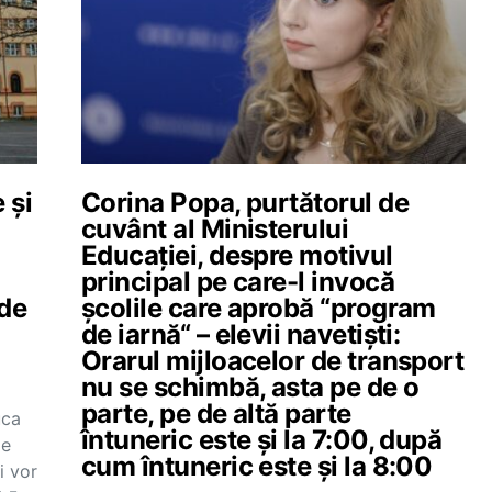
 și
Corina Popa, purtătorul de
cuvânt al Ministerului
Educației, despre motivul
principal pe care-l invocă
 de
școlile care aprobă “program
de iarnă“ – elevii navetiști:
Orarul mijloacelor de transport
nu se schimbă, asta pe de o
parte, pe de altă parte
uca
întuneric este și la 7:00, după
pe
cum întuneric este și la 8:00
i vor