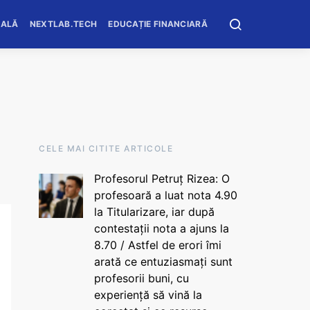
OALĂ
NEXTLAB.TECH
EDUCAȚIE FINANCIARĂ
CELE MAI CITITE ARTICOLE
Profesorul Petruț Rizea: O
profesoară a luat nota 4.90
la Titularizare, iar după
contestații nota a ajuns la
8.70 / Astfel de erori îmi
arată ce entuziasmați sunt
profesorii buni, cu
experiență să vină la