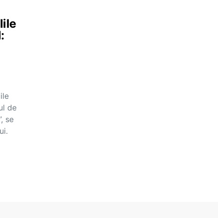
lile
:
ile
ul de
, se
ui.