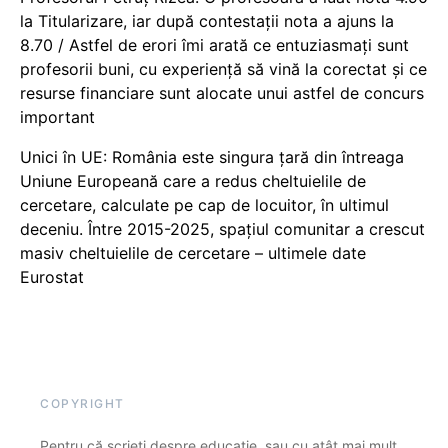
la Titularizare, iar după contestații nota a ajuns la
8.70 / Astfel de erori îmi arată ce entuziasmați sunt
profesorii buni, cu experiență să vină la corectat și ce
resurse financiare sunt alocate unui astfel de concurs
important
Unici în UE: România este singura țară din întreaga
Uniune Europeană care a redus cheltuielile de
cercetare, calculate pe cap de locuitor, în ultimul
deceniu. Între 2015-2025, spațiul comunitar a crescut
masiv cheltuielile de cercetare – ultimele date
Eurostat
COPYRIGHT
Pentru că scrieți despre educație, sau cu atât mai mult