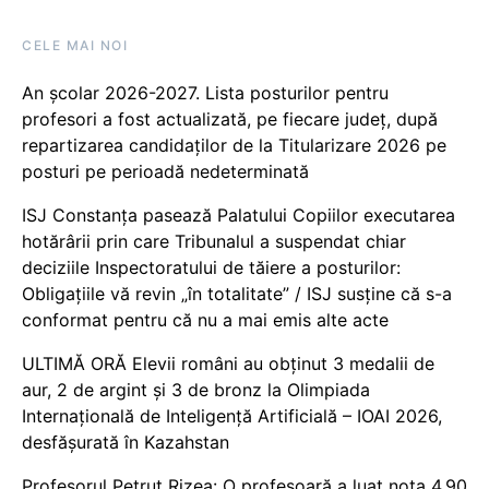
CELE MAI NOI
An școlar 2026-2027. Lista posturilor pentru
profesori a fost actualizată, pe fiecare județ, după
repartizarea candidaților de la Titularizare 2026 pe
posturi pe perioadă nedeterminată
ISJ Constanța pasează Palatului Copiilor executarea
hotărârii prin care Tribunalul a suspendat chiar
deciziile Inspectoratului de tăiere a posturilor:
Obligațiile vă revin „în totalitate” / ISJ susține că s-a
conformat pentru că nu a mai emis alte acte
ULTIMĂ ORĂ Elevii români au obținut 3 medalii de
aur, 2 de argint și 3 de bronz la Olimpiada
Internațională de Inteligență Artificială – IOAI 2026,
desfășurată în Kazahstan
Profesorul Petruț Rizea: O profesoară a luat nota 4.90