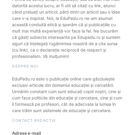
datorită acestui lucru, ar fi util să citați cu link, atunci
când preluați un articol, părți dintr-un articol sau o idee
care v-a inspirat. Noi, la EduPedu.ro ne-am asumat
această conduită etică și sperăm că și publicațiile cu
mult mai multă experiență vor face la fel. Ne bucurăm
că găsiți subiecte interesante pe Edupedu.ro și suntem
siguri că înțelegeți rugămintea noastră de a cita sursa
(cu link), ca o declarație reciprocă de respect și
profesionalism. Vă mulțumim!
DESPRE NOI
EduPedu.ro este o publicație online care găzduiește
exclusiv articole din domeniul educației și cercetării.
Urmărim constant cum sunt educați copiii noștri, cine și
cum face politicile din educație și cercetare, cine și cum
îi formează pe profesori, cât de adecvate la lumea în
care trăim sunt sistemele de educație și cercetare.
CONTACT REDACȚIE
Adrese e-mail