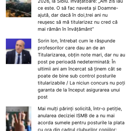
2026, la Sibiu. Învățătoare: „Am zis iau
ce este. O să fac naveta și Doamne-
ajută, dar dacă în doi,trei ani nu
reușesc să mă titularizez nu cred că
mai rămân în învățământ”
Sorin Ion, întrebat cum le răspunde
profesorilor care dau an de an
Titularizarea, obțin note mari, dar nu au
post pe perioadă nedeterminată: În
ultimii ani am încercat să ținem cât se
poate de bine sub control posturile
titularizabile / La niciun concurs nu poți
garanta de la început asigurarea unui
post
Mai mulți părinți solicită, într-o petiție,
anularea deciziei ISMB de a nu mai
acorda sumele pentru posturile la plata
cu ora din cadrul cluburilor copiilor: