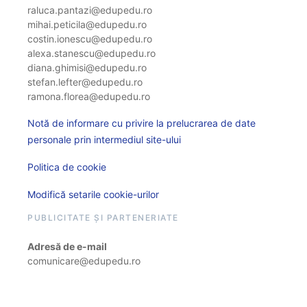
raluca.pantazi@edupedu.ro
mihai.peticila@edupedu.ro
costin.ionescu@edupedu.ro
alexa.stanescu@edupedu.ro
diana.ghimisi@edupedu.ro
stefan.lefter@edupedu.ro
ramona.florea@edupedu.ro
Notă de informare cu privire la prelucrarea de date
personale prin intermediul site-ului
Politica de cookie
Modifică setarile cookie-urilor
PUBLICITATE ȘI PARTENERIATE
Adresă de e-mail
comunicare@edupedu.ro