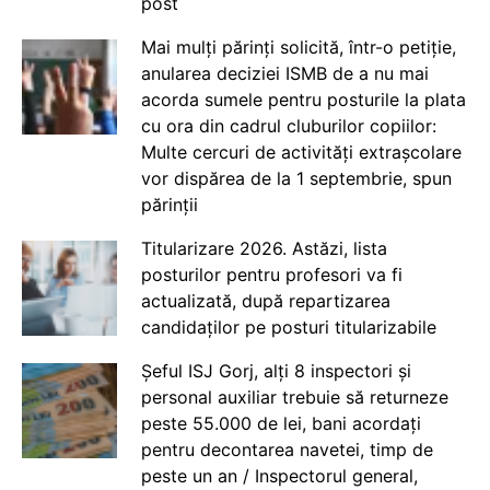
post
Mai mulți părinți solicită, într-o petiție,
anularea deciziei ISMB de a nu mai
acorda sumele pentru posturile la plata
cu ora din cadrul cluburilor copiilor:
Multe cercuri de activități extrașcolare
vor dispărea de la 1 septembrie, spun
părinții
Titularizare 2026. Astăzi, lista
posturilor pentru profesori va fi
actualizată, după repartizarea
candidaților pe posturi titularizabile
Șeful ISJ Gorj, alți 8 inspectori și
personal auxiliar trebuie să returneze
peste 55.000 de lei, bani acordați
pentru decontarea navetei, timp de
peste un an / Inspectorul general,