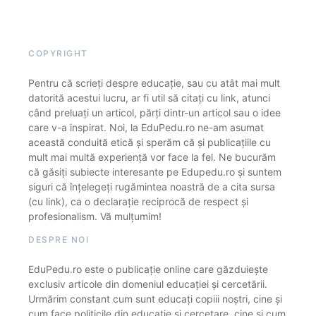
COPYRIGHT
Pentru că scrieți despre educație, sau cu atât mai mult
datorită acestui lucru, ar fi util să citați cu link, atunci
când preluați un articol, părți dintr-un articol sau o idee
care v-a inspirat. Noi, la EduPedu.ro ne-am asumat
această conduită etică și sperăm că și publicațiile cu
mult mai multă experiență vor face la fel. Ne bucurăm
că găsiți subiecte interesante pe Edupedu.ro și suntem
siguri că înțelegeți rugămintea noastră de a cita sursa
(cu link), ca o declarație reciprocă de respect și
profesionalism. Vă mulțumim!
DESPRE NOI
EduPedu.ro este o publicație online care găzduiește
exclusiv articole din domeniul educației și cercetării.
Urmărim constant cum sunt educați copiii noștri, cine și
cum face politicile din educație și cercetare, cine și cum