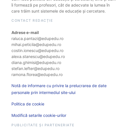
îi formează pe profesori, cât de adecvate la lumea în
care trăim sunt sistemele de educație și cercetare.
CONTACT REDACȚIE
Adrese e-mail
raluca.pantazi@edupedu.ro
mihai.peticila@edupedu.ro
costin.ionescu@edupedu.ro
alexa.stanescu@edupedu.ro
diana.ghimisi@edupedu.ro
stefan.lefter@edupedu.ro
ramona.florea@edupedu.ro
Notă de informare cu privire la prelucrarea de date
personale prin intermediul site-ului
Politica de cookie
Modifică setarile cookie-urilor
PUBLICITATE ȘI PARTENERIATE