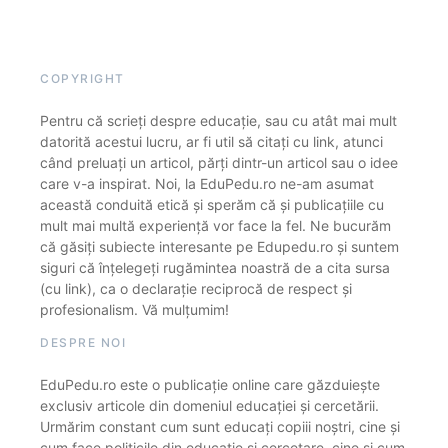
COPYRIGHT
Pentru că scrieți despre educație, sau cu atât mai mult
datorită acestui lucru, ar fi util să citați cu link, atunci
când preluați un articol, părți dintr-un articol sau o idee
care v-a inspirat. Noi, la EduPedu.ro ne-am asumat
această conduită etică și sperăm că și publicațiile cu
mult mai multă experiență vor face la fel. Ne bucurăm
că găsiți subiecte interesante pe Edupedu.ro și suntem
siguri că înțelegeți rugămintea noastră de a cita sursa
(cu link), ca o declarație reciprocă de respect și
profesionalism. Vă mulțumim!
DESPRE NOI
EduPedu.ro este o publicație online care găzduiește
exclusiv articole din domeniul educației și cercetării.
Urmărim constant cum sunt educați copiii noștri, cine și
cum face politicile din educație și cercetare, cine și cum