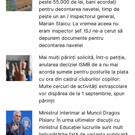
peste 55.000 de lei, bani acordați
pentru decontarea navetei, timp de
peste un an / Inspectorul general,
Marian Staicu: La vremea aceea nu
eram inspector șef. ISJ ne-a cerut să
depunem documente pentru
decontarea navetei
Mai mulți părinți solicită, într-o petiție,
anularea deciziei ISMB de a nu mai
acorda sumele pentru posturile la plata
cu ora din cadrul cluburilor copiilor:
Multe cercuri de activități extrașcolare
vor dispărea de la 1 septembrie, spun
părinții
Ministrul interimar al Muncii Dragos
Pîslaru: În urma ultimelor discuții cu
ministrul Educației lucrurile sunt mult
îmbunătățite față de varianta publicată