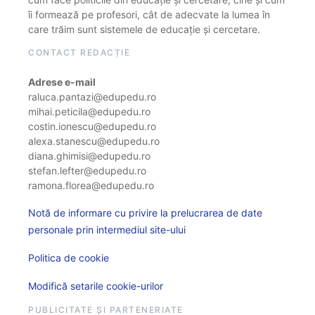
îi formează pe profesori, cât de adecvate la lumea în
care trăim sunt sistemele de educație și cercetare.
CONTACT REDACȚIE
Adrese e-mail
raluca.pantazi@edupedu.ro
mihai.peticila@edupedu.ro
costin.ionescu@edupedu.ro
alexa.stanescu@edupedu.ro
diana.ghimisi@edupedu.ro
stefan.lefter@edupedu.ro
ramona.florea@edupedu.ro
Notă de informare cu privire la prelucrarea de date
personale prin intermediul site-ului
Politica de cookie
Modifică setarile cookie-urilor
PUBLICITATE ȘI PARTENERIATE