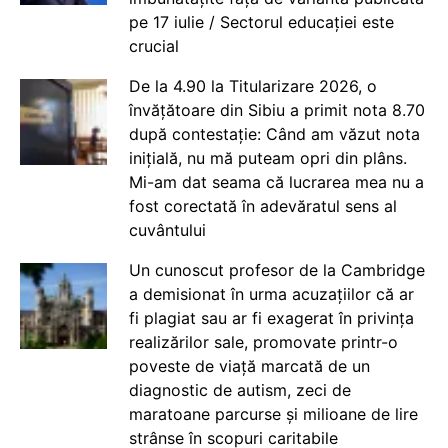
pe 17 iulie / Sectorul educației este
crucial
De la 4.90 la Titularizare 2026, o
învățătoare din Sibiu a primit nota 8.70
după contestație: Când am văzut nota
inițială, nu mă puteam opri din plâns.
Mi-am dat seama că lucrarea mea nu a
fost corectată în adevăratul sens al
cuvântului
Un cunoscut profesor de la Cambridge
a demisionat în urma acuzațiilor că ar
fi plagiat sau ar fi exagerat în privința
realizărilor sale, promovate printr-o
poveste de viață marcată de un
diagnostic de autism, zeci de
maratoane parcurse și milioane de lire
strânse în scopuri caritabile