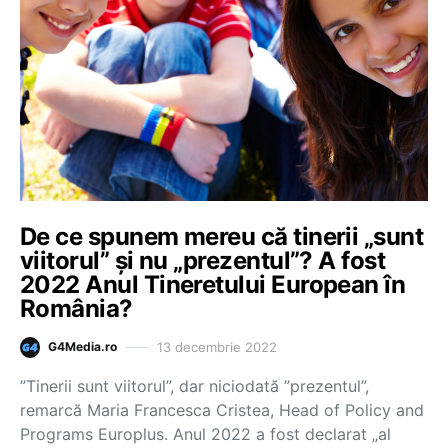
De ce spunem mereu că tinerii „sunt
viitorul” și nu „prezentul”? A fost
2022 Anul Tineretului European în
România?
13 decembrie 2022
G4Media.ro
”Tinerii sunt viitorul”, dar niciodată ”prezentul”,
remarcă Maria Francesca Cristea, Head of Policy and
Programs Europlus. Anul 2022 a fost declarat „al