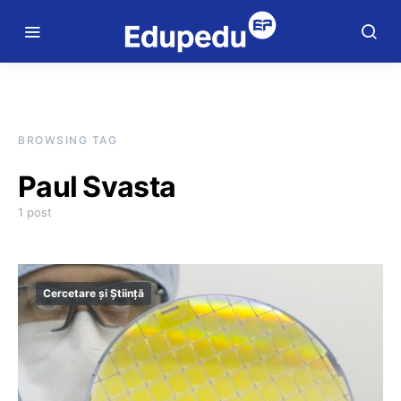
BROWSING TAG
Paul Svasta
1 post
Cercetare și Știință