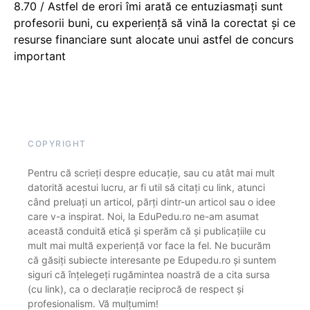
8.70 / Astfel de erori îmi arată ce entuziasmați sunt
profesorii buni, cu experiență să vină la corectat și ce
resurse financiare sunt alocate unui astfel de concurs
important
COPYRIGHT
Pentru că scrieți despre educație, sau cu atât mai mult
datorită acestui lucru, ar fi util să citați cu link, atunci
când preluați un articol, părți dintr-un articol sau o idee
care v-a inspirat. Noi, la EduPedu.ro ne-am asumat
această conduită etică și sperăm că și publicațiile cu
mult mai multă experiență vor face la fel. Ne bucurăm
că găsiți subiecte interesante pe Edupedu.ro și suntem
siguri că înțelegeți rugămintea noastră de a cita sursa
(cu link), ca o declarație reciprocă de respect și
profesionalism. Vă mulțumim!