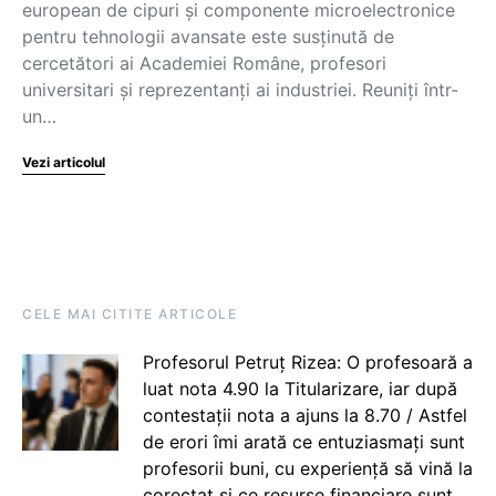
european de cipuri și componente microelectronice
pentru tehnologii avansate este susținută de
cercetători ai Academiei Române, profesori
universitari și reprezentanți ai industriei. Reuniți într-
un…
Vezi articolul
CELE MAI CITITE ARTICOLE
Profesorul Petruț Rizea: O profesoară a
luat nota 4.90 la Titularizare, iar după
contestații nota a ajuns la 8.70 / Astfel
de erori îmi arată ce entuziasmați sunt
profesorii buni, cu experiență să vină la
corectat și ce resurse financiare sunt