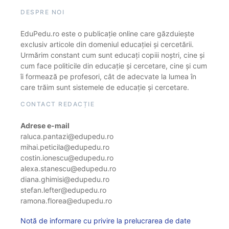
DESPRE NOI
EduPedu.ro este o publicație online care găzduiește
exclusiv articole din domeniul educației și cercetării.
Urmărim constant cum sunt educați copiii noștri, cine și
cum face politicile din educație și cercetare, cine și cum
îi formează pe profesori, cât de adecvate la lumea în
care trăim sunt sistemele de educație și cercetare.
CONTACT REDACȚIE
Adrese e-mail
raluca.pantazi@edupedu.ro
mihai.peticila@edupedu.ro
costin.ionescu@edupedu.ro
alexa.stanescu@edupedu.ro
diana.ghimisi@edupedu.ro
stefan.lefter@edupedu.ro
ramona.florea@edupedu.ro
Notă de informare cu privire la prelucrarea de date