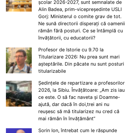
școlar 2026-2027, sunt semnalate de
Alin Badea, prim-vicepreședinte USLI
Gorj: Ministerul o comite grav de tot.
Ne sună directorii disperați că oamenii
rămân fără posturi. Ce se întâmplă cu
învățătorii, cu educatorii?
Profesor de Istorie cu 9.70 la
Titularizare 2026: Nu prea sunt mari
așteptările. Din păcate nu sunt posturi
titularizabile
Ședințele de repartizare a profesorilor
2026, la Sibiu. Învățătoare: „Am zis iau
ce este. O să fac naveta și Doamne-
ajută, dar dacă în doi,trei ani nu
reușesc să mă titularizez nu cred că
mai rămân în învățământ”
Sorin Ion, întrebat cum le răspunde