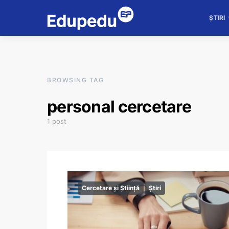
ȘTIRI
BROWSING TAG
personal cercetare
1 post
Cercetare și Știință
Știri