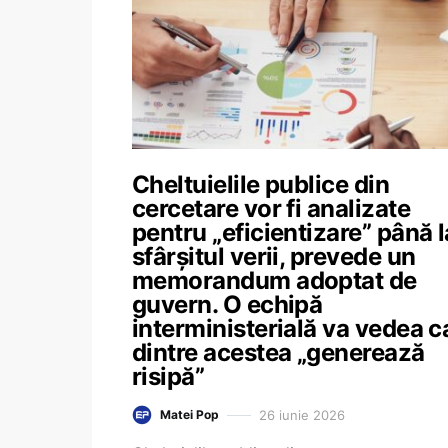
Cheltuielile publice din
cercetare vor fi analizate
pentru „eficientizare” până l
sfârșitul verii, prevede un
memorandum adoptat de
guvern. O echipă
interministerială va vedea c
dintre acestea „generează
risipă”
26 iunie 2026
Matei Pop