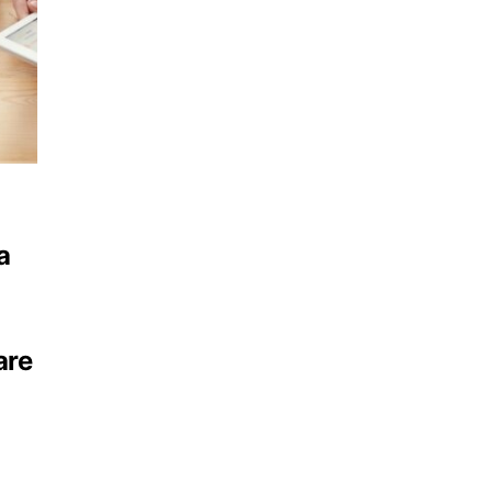
a
are