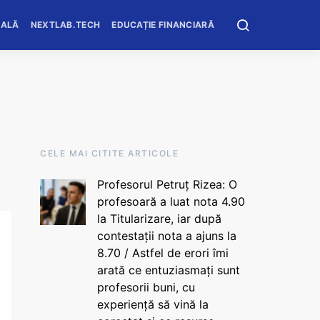
OALĂ
NEXTLAB.TECH
EDUCAȚIE FINANCIARĂ
CELE MAI CITITE ARTICOLE
Profesorul Petruț Rizea: O
profesoară a luat nota 4.90
la Titularizare, iar după
contestații nota a ajuns la
8.70 / Astfel de erori îmi
arată ce entuziasmați sunt
profesorii buni, cu
experiență să vină la