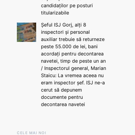
candidaților pe posturi
titularizabile
Șeful ISJ Gorj, alți 8
inspectori și personal
auxiliar trebuie să returneze
peste 55.000 de lei, bani
acordați pentru decontarea
navetei, timp de peste un an
/ Inspectorul general, Marian
Staicu: La vremea aceea nu
eram inspector șef. ISJ ne-a
cerut să depunem
documente pentru
decontarea navetei
CELE MAI NOI