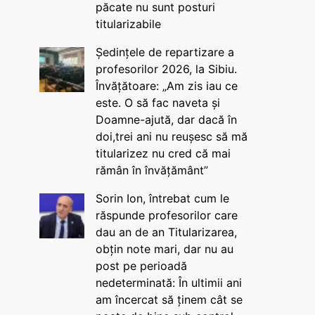
păcate nu sunt posturi
titularizabile
Ședințele de repartizare a
profesorilor 2026, la Sibiu.
Învățătoare: „Am zis iau ce
este. O să fac naveta și
Doamne-ajută, dar dacă în
doi,trei ani nu reușesc să mă
titularizez nu cred că mai
rămân în învățământ”
Sorin Ion, întrebat cum le
răspunde profesorilor care
dau an de an Titularizarea,
obțin note mari, dar nu au
post pe perioadă
nedeterminată: În ultimii ani
am încercat să ținem cât se