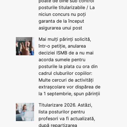
poate de bine sub control
posturile titularizabile / La
niciun concurs nu poți
garanta de la început
asigurarea unui post
Mai mulți părinți solicită,
într-o petiție, anularea
deciziei ISMB de a nu mai
acorda sumele pentru
posturile la plata cu ora din
cadrul cluburilor copiilor:
Multe cercuri de activități
extrașcolare vor dispărea de
la 1 septembrie, spun părinții
Titularizare 2026. Astăzi,
lista posturilor pentru
profesori va fi actualizată,
după repartizarea