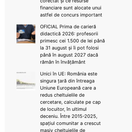
corectat și ce resurse
financiare sunt alocate unui
astfel de concurs important
OFICIAL Prima de carieră
didactică 2026: profesorii
primesc cei 1.500 de lei până
la 31 august și îi pot folosi
până în august 2027 dacă
rămân în învățământ
Unici în UE: România este
singura țară din întreaga
Uniune Europeană care a
redus cheltuielile de
cercetare, calculate pe cap
de locuitor, în ultimul
deceniu. Între 2015-2025,
spațiul comunitar a crescut
masiv cheltuielile de