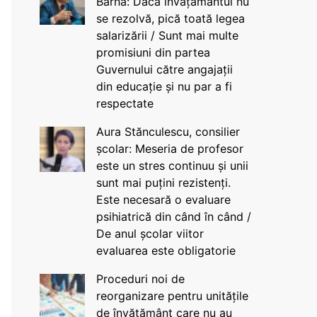
Barna: Dacă învățământul nu
se rezolvă, pică toată legea
salarizării / Sunt mai multe
promisiuni din partea
Guvernului către angajații
din educație și nu par a fi
respectate
Aura Stănculescu, consilier
școlar: Meseria de profesor
este un stres continuu și unii
sunt mai puțini rezistenți.
Este necesară o evaluare
psihiatrică din când în când /
De anul școlar viitor
evaluarea este obligatorie
Proceduri noi de
reorganizare pentru unitățile
de învățământ care nu au