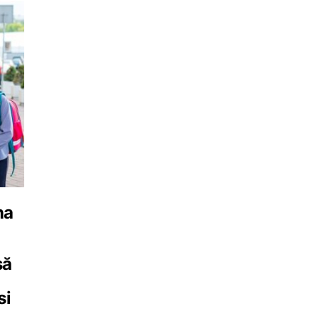
na
să
si