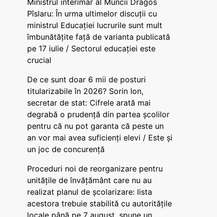
Ministrul interimar al Muncii Dragos
Pîslaru: În urma ultimelor discuții cu
ministrul Educației lucrurile sunt mult
îmbunătățite față de varianta publicată
pe 17 iulie / Sectorul educației este
crucial
De ce sunt doar 6 mii de posturi
titularizabile în 2026? Sorin Ion,
secretar de stat: Cifrele arată mai
degrabă o prudență din partea școlilor
pentru că nu pot garanta că peste un
an vor mai avea suficienți elevi / Este și
un joc de concurență
Proceduri noi de reorganizare pentru
unitățile de învățământ care nu au
realizat planul de școlarizare: lista
acestora trebuie stabilită cu autoritățile
locale până pe 7 august, spune un