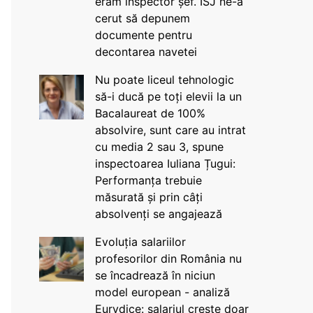
eram inspector șef. ISJ ne-a
cerut să depunem
documente pentru
decontarea navetei
Nu poate liceul tehnologic
să-i ducă pe toți elevii la un
Bacalaureat de 100%
absolvire, sunt care au intrat
cu media 2 sau 3, spune
inspectoarea Iuliana Țugui:
Performanța trebuie
măsurată și prin câți
absolvenți se angajează
Evoluția salariilor
profesorilor din România nu
se încadrează în niciun
model european - analiză
Eurydice: salariul crește doar