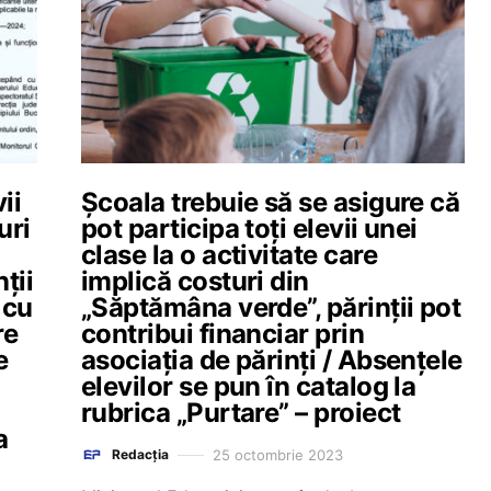
ii
Școala trebuie să se asigure că
uri
pot participa toți elevii unei
clase la o activitate care
ții
implică costuri din
 cu
„Săptămâna verde”, părinții pot
re
contribui financiar prin
e
asociația de părinți / Absenţele
i
elevilor se pun în catalog la
rubrica „Purtare” – proiect
a
25 octombrie 2023
Redacția