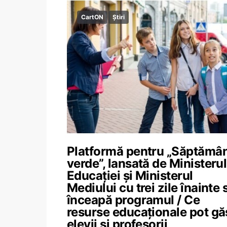
CartON
Știri
Platformă pentru „Săptămâ
verde”, lansată de Ministerul
Educației și Ministerul
Mediului cu trei zile înainte 
înceapă programul / Ce
resurse educaționale pot gă
elevii și profesorii