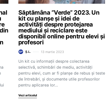
nal
Săptămâna ”Verde” 2023. Un
u
kit cu planșe și idei de
re
activități despre protejarea
 din
mediului și reciclare este
disponibil online pentru elevi și
în
profesori
13 martie 2023
Ș.L.
Un kit cu informații despre colectarea
na
selectivă, schimbări de mediu, activități
m
pentru elevi, cum ar fi planșe de rebus și teste
de întrebări, și documente utile profesorilor
lui
pentru aplicarea lor…
Vezi articolul