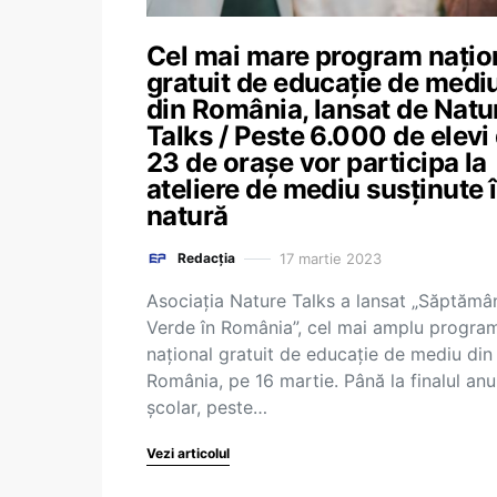
Cel mai mare program națio
gratuit de educație de medi
din România, lansat de Natu
Talks / Peste 6.000 de elevi
23 de orașe vor participa la
ateliere de mediu susținute 
natură
17 martie 2023
Redacția
Asociația Nature Talks a lansat „Săptămâ
Verde în România”, cel mai amplu progra
național gratuit de educație de mediu din
România, pe 16 martie. Până la finalul anu
școlar, peste…
Vezi articolul