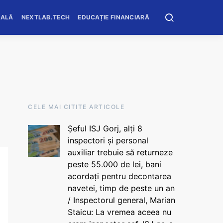
OALĂ
NEXTLAB.TECH
EDUCAȚIE FINANCIARĂ
CELE MAI CITITE ARTICOLE
Șeful ISJ Gorj, alți 8
inspectori și personal
auxiliar trebuie să returneze
peste 55.000 de lei, bani
acordați pentru decontarea
navetei, timp de peste un an
/ Inspectorul general, Marian
Staicu: La vremea aceea nu