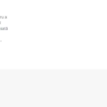
ru a
l
nsată
i…