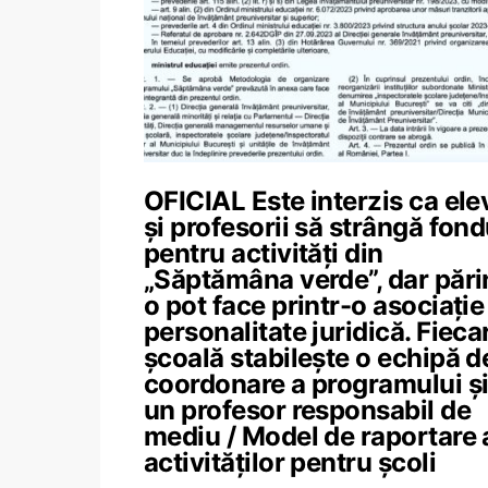
OFICIAL Este interzis ca elev
și profesorii să strângă fond
pentru activități din
„Săptămâna verde”, dar părin
o pot face printr-o asociație
personalitate juridică. Fieca
școală stabilește o echipă d
coordonare a programului ș
un profesor responsabil de
mediu / Model de raportare 
activităților pentru școli