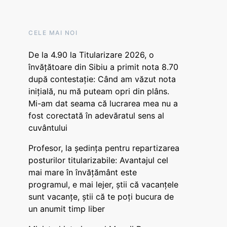
CELE MAI NOI
De la 4.90 la Titularizare 2026, o
învățătoare din Sibiu a primit nota 8.70
după contestație: Când am văzut nota
inițială, nu mă puteam opri din plâns.
Mi-am dat seama că lucrarea mea nu a
fost corectată în adevăratul sens al
cuvântului
Profesor, la ședința pentru repartizarea
posturilor titularizabile: Avantajul cel
mai mare în învățământ este
programul, e mai lejer, știi că vacanțele
sunt vacanţe, știi că te poți bucura de
un anumit timp liber