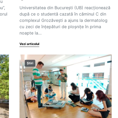
au
u”,
Universitatea din București (UB) reacționează
orul
după ce o studentă cazată în căminul C din
complexul Grozăvești a ajuns la dermatolog
cu zeci de înțepături de ploșnițe în prima
noapte la…
Vezi articolul
Știri