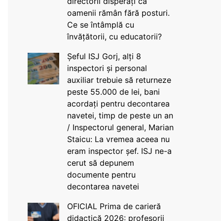
directorii disperați că
oamenii rămân fără posturi.
Ce se întâmplă cu
învățătorii, cu educatorii?
Șeful ISJ Gorj, alți 8
inspectori și personal
auxiliar trebuie să returneze
peste 55.000 de lei, bani
acordați pentru decontarea
navetei, timp de peste un an
/ Inspectorul general, Marian
Staicu: La vremea aceea nu
eram inspector șef. ISJ ne-a
cerut să depunem
documente pentru
decontarea navetei
OFICIAL Prima de carieră
didactică 2026: profesorii