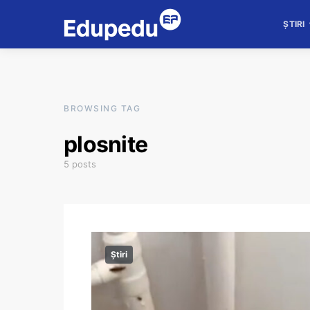
ȘTIRI
BROWSING TAG
plosnite
5 posts
Știri