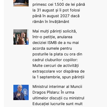
primesc cei 1.500 de lei până
la 31 august și îi pot folosi
până în august 2027 dacă
rămân în învățământ
Mai mulți părinți solicită,
într-o petiție, anularea
deciziei ISMB de a nu mai
acorda sumele pentru
posturile la plata cu ora din
cadrul cluburilor copiilor:
Multe cercuri de activități
extrașcolare vor dispărea de
la 1 septembrie, spun părinții
Ministrul interimar al Muncii
Dragos Pîslaru: În urma
ultimelor discuții cu ministrul
Educației lucrurile sunt mult