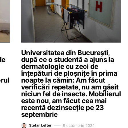
Universitatea din București,
de
după ce o studentă a ajuns la
dermatologie cu zeci de
înțepături de ploșnițe în prima
orul
noapte la cămin: Am făcut
verificări repetate, nu am găsit
niciun fel de insecte. Mobilierul
este nou, am făcut cea mai
recentă dezinsecție pe 23
septembrie
6 octombrie 2024
Ștefan Lefter