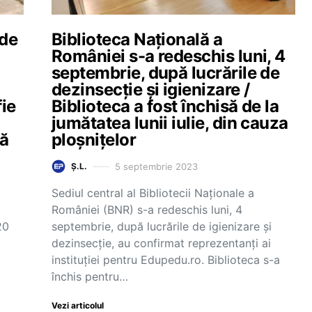
 de
Biblioteca Națională a
României s-a redeschis luni, 4
septembrie, după lucrările de
dezinsecție și igienizare /
fie
Biblioteca a fost închisă de la
jumătatea lunii iulie, din cauza
dă
ploșnițelor
5 septembrie 2023
Ș.L.
Sediul central al Bibliotecii Naționale a
României (BNR) s-a redeschis luni, 4
20
septembrie, după lucrările de igienizare și
dezinsecție, au confirmat reprezentanți ai
instituției pentru Edupedu.ro. Biblioteca s-a
închis pentru…
Vezi articolul