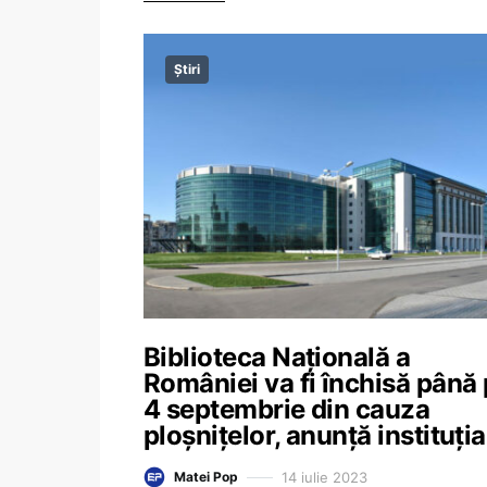
Știri
Biblioteca Națională a
României va fi închisă până
4 septembrie din cauza
ploșnițelor, anunță instituția
14 iulie 2023
Matei Pop