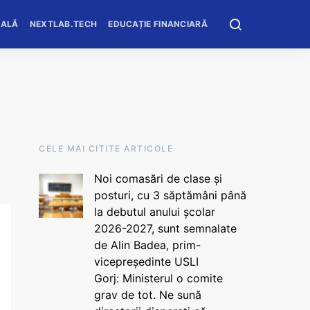
OALĂ
NEXTLAB.TECH
EDUCAȚIE FINANCIARĂ
CELE MAI CITITE ARTICOLE
Noi comasări de clase și
posturi, cu 3 săptămâni până
la debutul anului școlar
2026-2027, sunt semnalate
de Alin Badea, prim-
vicepreședinte USLI
Gorj: Ministerul o comite
grav de tot. Ne sună