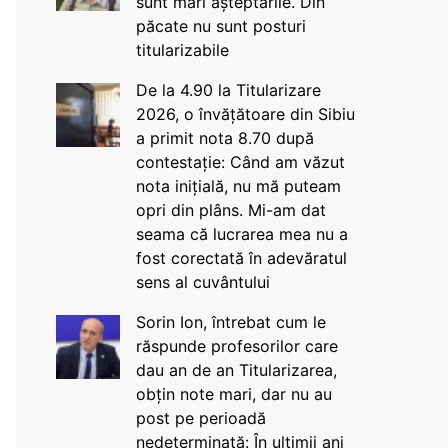
sunt mari așteptările. Din
păcate nu sunt posturi
titularizabile
De la 4.90 la Titularizare
2026, o învățătoare din Sibiu
a primit nota 8.70 după
contestație: Când am văzut
nota inițială, nu mă puteam
opri din plâns. Mi-am dat
seama că lucrarea mea nu a
fost corectată în adevăratul
sens al cuvântului
Sorin Ion, întrebat cum le
răspunde profesorilor care
dau an de an Titularizarea,
obțin note mari, dar nu au
post pe perioadă
nedeterminată: În ultimii ani