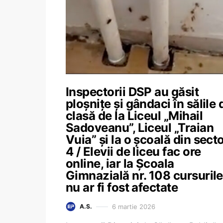
Inspectorii DSP au găsit
ploșnițe și gândaci în sălile 
clasă de la Liceul „Mihail
Sadoveanu”, Liceul „Traian
Vuia” și la o școală din sect
4 / Elevii de liceu fac ore
online, iar la Școala
Gimnazială nr. 108 cursurile
nu ar fi fost afectate
6 martie 2026
A.S.