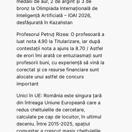
medalii de aur, 2 de argint și 3 de
bronz la Olimpiada Internațională de
Inteligență Artificială – IOAI 2026,
desfășurată în Kazahstan
Profesorul Petruț Rizea: O profesoară a
luat nota 4.90 la Titularizare, iar după
contestații nota a ajuns la 8.70 / Astfel
de erori îmi arată ce entuziasmați sunt
profesorii buni, cu experiență să vină la
corectat și ce resurse financiare sunt
alocate unui astfel de concurs
important
Unici în UE: România este singura țară
din întreaga Uniune Europeană care a
redus cheltuielile de cercetare,
calculate pe cap de locuitor, în ultimul
deceniu. Între 2015-2025, spațiul
comunitar a crescut masiv cheltuielile