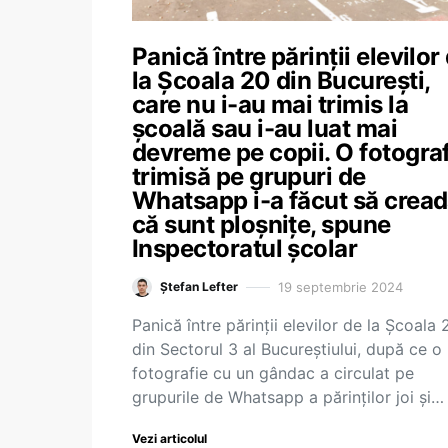
Panică între părinții elevilor
la Școala 20 din București,
care nu i-au mai trimis la
școală sau i-au luat mai
devreme pe copii. O fotogra
trimisă pe grupuri de
Whatsapp i-a făcut să crea
că sunt ploșnițe, spune
Inspectoratul școlar
19 septembrie 2024
Ștefan Lefter
Panică între părinții elevilor de la Școala 
din Sectorul 3 al Bucureștiului, după ce o
fotografie cu un gândac a circulat pe
grupurile de Whatsapp a părinților joi și…
Vezi articolul