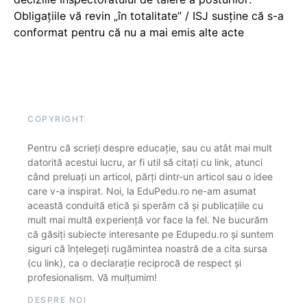
Obligațiile vă revin „în totalitate” / ISJ susține că s-a
conformat pentru că nu a mai emis alte acte
COPYRIGHT
Pentru că scrieți despre educație, sau cu atât mai mult
datorită acestui lucru, ar fi util să citați cu link, atunci
când preluați un articol, părți dintr-un articol sau o idee
care v-a inspirat. Noi, la EduPedu.ro ne-am asumat
această conduită etică și sperăm că și publicațiile cu
mult mai multă experiență vor face la fel. Ne bucurăm
că găsiți subiecte interesante pe Edupedu.ro și suntem
siguri că înțelegeți rugămintea noastră de a cita sursa
(cu link), ca o declarație reciprocă de respect și
profesionalism. Vă mulțumim!
DESPRE NOI