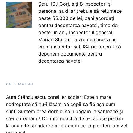
Șeful ISJ Gorj, alți 8 inspectori și
personal auxiliar trebuie să returneze
peste 55.000 de lei, bani acordați
pentru decontarea navetei, timp de
peste un an / Inspectorul general,
Marian Staicu: La vremea aceea nu
eram inspector șef. ISJ ne-a cerut să
depunem documente pentru
decontarea navetei
CELE MAI NOI
Aura Stănculescu, consilier școlar: Este o mare
nedreptate să nu-i lăsăm pe copii să fie așa cum
sunt. Suntem prea dornici să îi băgăm în șabloane și
să-i corectăm / Dorința noastră de a-i aduce pe toți
la anumite standarde ar putea duce la pierderi la nivel
personal