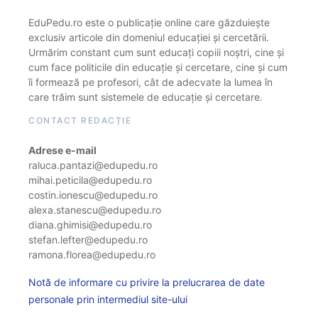
EduPedu.ro este o publicație online care găzduiește
exclusiv articole din domeniul educației și cercetării.
Urmărim constant cum sunt educați copiii noștri, cine și
cum face politicile din educație și cercetare, cine și cum
îi formează pe profesori, cât de adecvate la lumea în
care trăim sunt sistemele de educație și cercetare.
CONTACT REDACȚIE
Adrese e-mail
raluca.pantazi@edupedu.ro
mihai.peticila@edupedu.ro
costin.ionescu@edupedu.ro
alexa.stanescu@edupedu.ro
diana.ghimisi@edupedu.ro
stefan.lefter@edupedu.ro
ramona.florea@edupedu.ro
Notă de informare cu privire la prelucrarea de date
personale prin intermediul site-ului