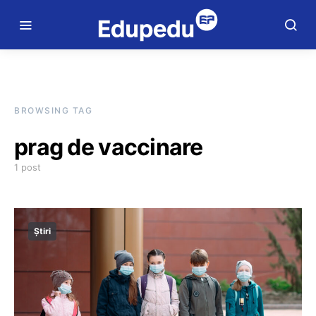
BROWSING TAG
prag de vaccinare
1 post
Știri