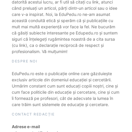
datorită acestui lucru, ar fi util să citați cu link, atunci
când preluați un articol, părți dintr-un articol sau o idee
care v-a inspirat. Noi, la EduPedu.ro ne-am asumat
această conduită etică și sperăm că și publicațiile cu
mult mai multă experiență vor face la fel. Ne bucurăm
că găsiți subiecte interesante pe Edupedu.ro și suntem
siguri că înțelegeți rugămintea noastră de a cita sursa
(cu link), ca o declarație reciprocă de respect și
profesionalism. Vă mulțumim!
DESPRE NOI
EduPedu.ro este o publicație online care găzduiește
exclusiv articole din domeniul educației și cercetării.
Urmărim constant cum sunt educați copiii noștri, cine și
cum face politicile din educație și cercetare, cine și cum
îi formează pe profesori, cât de adecvate la lumea în
care trăim sunt sistemele de educație și cercetare.
CONTACT REDACȚIE
Adrese e-mail