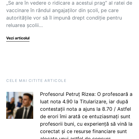
„Se are în vedere o ridicare a acestui prag” al ratei de
vaccinare în rândul angajaților din școli, pe care
autoritățile vor să îl impună drept condiție pentru
reluarea școlii…
Vezi articolul
CELE MAI CITITE ARTICOLE
Profesorul Petruț Rizea: O profesoară a
luat nota 4.90 la Titularizare, iar după
contestații nota a ajuns la 8.70 / Astfel
de erori îmi arată ce entuziasmați sunt
profesorii buni, cu experiență să vină la
corectat și ce resurse financiare sunt
alocate unui astfel de concurs