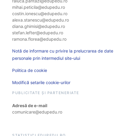
raluca.pantazi@edupedu.ro
mihai.peticila@edupedu.ro
costin.ionescu@edupedu.ro
alexa.stanescu@edupedu.ro
diana.ghimisi@edupedu.ro
stefan.lefter@edupedu.ro
ramona.florea@edupedu.ro
Notă de informare cu privire la prelucrarea de date
personale prin intermediul site-ului
Politica de cookie
Modifică setarile cookie-urilor
PUBLICITATE ȘI PARTENERIATE
Adresă de e-mail
comunicare@edupedu.ro
STATISTICI EDUPEDU.RO