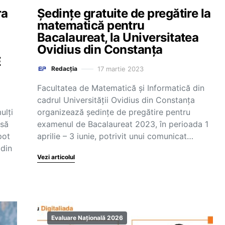
ra
Ședințe gratuite de pregătire la
matematică pentru
Bacalaureat, la Universitatea
Ovidius din Constanța
E
17 martie 2023
Redacția
Facultatea de Matematică și Informatică din
cadrul Universității Ovidius din Constanța
ulți
organizează ședințe de pregătire pentru
rsă
examenul de Bacalaureat 2023, în perioada 1
pot
aprilie – 3 iunie, potrivit unui comunicat…
 din
Vezi articolul
Evaluare Națională 2026