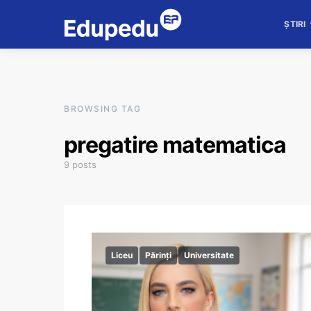
ȘTIRI
BROWSING TAG
pregatire matematica
9 posts
Liceu
Părinți
Universitate