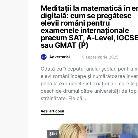
Meditații la matematică în e
digitală: cum se pregătesc
elevii români pentru
examenele internaționale
precum SAT, A-Level, IGCS
sau GMAT (P)
9 septembrie 2025
Advertorial
Odată cu începutul anului școlar, pentru m
elevi români începe și numărătoarea inve
până la examenele internaționale care le 
deschide drumul către universități de top
străinătate. Fie că…
Vezi articolul
Știri