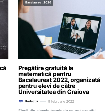
Bacalaureat 2026
ică
Pregătire gratuită la
matematică pentru
Bacalaureat 2022, organizată
pentru elevi de către
Universitatea din Craiova
8 februarie 2022
Redacția
Elevii din clasele terminale se pot pregăti