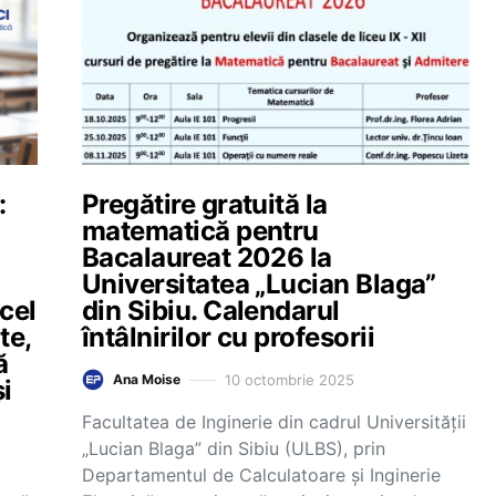
:
Pregătire gratuită la
matematică pentru
Bacalaureat 2026 la
Universitatea „Lucian Blaga”
 cel
din Sibiu. Calendarul
te,
întâlnirilor cu profesorii
ă
10 octombrie 2025
Ana Moise
i
Facultatea de Inginerie din cadrul Universității
„Lucian Blaga” din Sibiu (ULBS), prin
Departamentul de Calculatoare și Inginerie