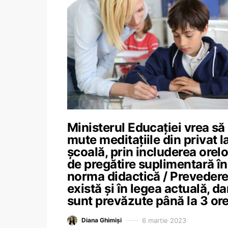
Ministerul Educației vrea să
mute meditațiile din privat l
școală, prin includerea orelo
de pregătire suplimentară în
norma didactică / Preveder
există și în legea actuală, da
sunt prevăzute până la 3 or
6 martie 2023
Diana Ghimiși