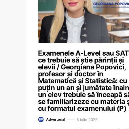
Examenele A-Level sau SAT
ce trebuie să știe părinții și
elevii / Georgiana Popovici,
profesor și doctor în
Matematică și Statistică: cu
puțin un an și jumătate înain
un elev trebuie să înceapă s
se familiarizeze cu materia ș
cu formatul examenului (P)
8 iulie 2026
Advertorial