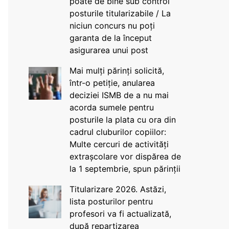
poate de bine sub control
posturile titularizabile / La
niciun concurs nu poți
garanta de la început
asigurarea unui post
Mai mulți părinți solicită,
într-o petiție, anularea
deciziei ISMB de a nu mai
acorda sumele pentru
posturile la plata cu ora din
cadrul cluburilor copiilor:
Multe cercuri de activități
extrașcolare vor dispărea de
la 1 septembrie, spun părinții
Titularizare 2026. Astăzi,
lista posturilor pentru
profesori va fi actualizată,
după repartizarea