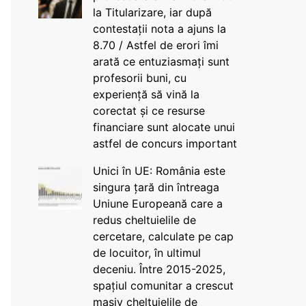
la Titularizare, iar după
contestații nota a ajuns la
8.70 / Astfel de erori îmi
arată ce entuziasmați sunt
profesorii buni, cu
experiență să vină la
corectat și ce resurse
financiare sunt alocate unui
astfel de concurs important
Unici în UE: România este
singura țară din întreaga
Uniune Europeană care a
redus cheltuielile de
cercetare, calculate pe cap
de locuitor, în ultimul
deceniu. Între 2015-2025,
spațiul comunitar a crescut
masiv cheltuielile de