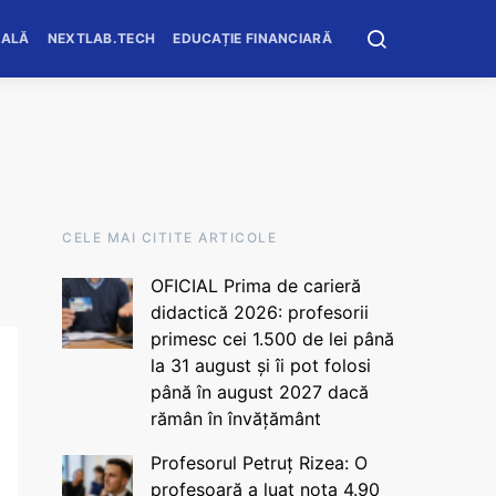
OALĂ
NEXTLAB.TECH
EDUCAȚIE FINANCIARĂ
CELE MAI CITITE ARTICOLE
OFICIAL Prima de carieră
didactică 2026: profesorii
primesc cei 1.500 de lei până
la 31 august și îi pot folosi
până în august 2027 dacă
rămân în învățământ
Profesorul Petruț Rizea: O
profesoară a luat nota 4.90