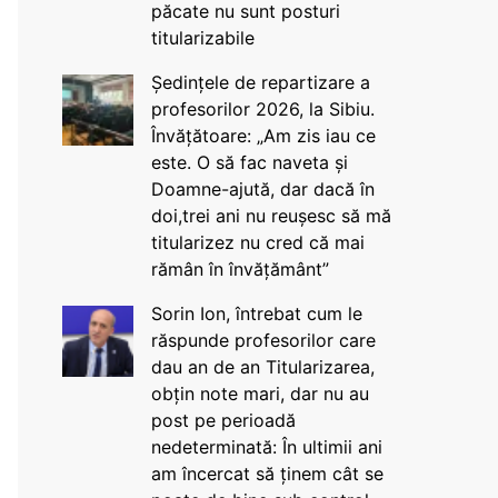
păcate nu sunt posturi
titularizabile
Ședințele de repartizare a
profesorilor 2026, la Sibiu.
Învățătoare: „Am zis iau ce
este. O să fac naveta și
Doamne-ajută, dar dacă în
doi,trei ani nu reușesc să mă
titularizez nu cred că mai
rămân în învățământ”
Sorin Ion, întrebat cum le
răspunde profesorilor care
dau an de an Titularizarea,
obțin note mari, dar nu au
post pe perioadă
nedeterminată: În ultimii ani
am încercat să ținem cât se