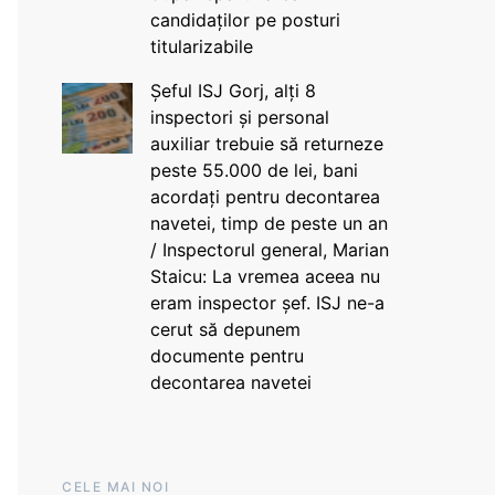
candidaților pe posturi
titularizabile
Șeful ISJ Gorj, alți 8
inspectori și personal
auxiliar trebuie să returneze
peste 55.000 de lei, bani
acordați pentru decontarea
navetei, timp de peste un an
/ Inspectorul general, Marian
Staicu: La vremea aceea nu
eram inspector șef. ISJ ne-a
cerut să depunem
documente pentru
decontarea navetei
CELE MAI NOI