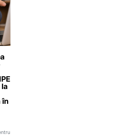
ea
e
MIPE
 la
 în
entru