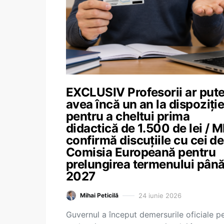
EXCLUSIV Profesorii ar put
avea încă un an la dispoziți
pentru a cheltui prima
didactică de 1.500 de lei / 
confirmă discuțiile cu cei de
Comisia Europeană pentru
prelungirea termenului până
2027
24 iunie 2026
Mihai Peticilă
Guvernul a început demersurile oficiale p