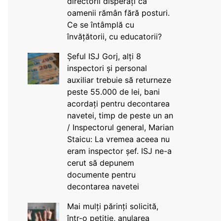
directorii disperați că
oamenii rămân fără posturi.
Ce se întâmplă cu
învățătorii, cu educatorii?
Șeful ISJ Gorj, alți 8
inspectori și personal
auxiliar trebuie să returneze
peste 55.000 de lei, bani
acordați pentru decontarea
navetei, timp de peste un an
/ Inspectorul general, Marian
Staicu: La vremea aceea nu
eram inspector șef. ISJ ne-a
cerut să depunem
documente pentru
decontarea navetei
Mai mulți părinți solicită,
într-o petiție, anularea