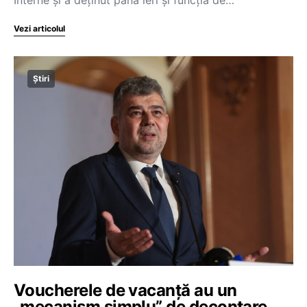
Vezi articolul
Știri
Voucherele de vacanță au un
„mecanism simplu” de decontare,