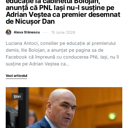
educație la cabinetul Bolojan,
anunță că PNL Iași nu-l susține pe
Adrian Veștea ca premier desemnat
de Nicușor Dan
15 iunie 2026
Alexa Stănescu
Luciana Antoci, consilier pe educație al premierului
demis, Ilie Bolojan, a anunțat pe pagina sa de
Facebook că împreună cu conducerea PNL Iași, nu îl
susține pe Adrian Veștea ca…
Vezi articolul
Știri