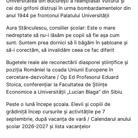
Universitatea din București a reamplasat vulturul și
cei doi grifoni distruși în urma bombardamentelor din
anul 1944 pe frontonul Palatului Universității
Aura Stănculescu, consilier școlar: Este o mare
nedreptate să nu-i lăsăm pe copii să fie așa cum
sunt. Suntem prea dornici să îi băgăm în șabloane și
să-i corectăm, să invalidăm ceea ce fac diferit
Bugetele reale ale reconectării diasporei științifice și
poziția României la coada Uniunii Europene în
cercetare-dezvoltare / Op Ed Profesorul Eduard
Stoica, conferențiar la Facultatea de Științe
Economice a Universității „Lucian Blaga” din Sibiu
Peste o lună începe școala. Elevii și copiii de
grădiniță încep cursurile și activitățile pe 7
septembrie, după vacanța de vară / Calendarul anului
școlar 2026-2027 și lista vacanțelor