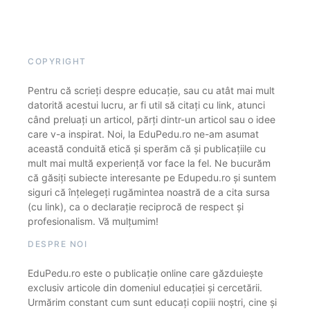
COPYRIGHT
Pentru că scrieți despre educație, sau cu atât mai mult
datorită acestui lucru, ar fi util să citați cu link, atunci
când preluați un articol, părți dintr-un articol sau o idee
care v-a inspirat. Noi, la EduPedu.ro ne-am asumat
această conduită etică și sperăm că și publicațiile cu
mult mai multă experiență vor face la fel. Ne bucurăm
că găsiți subiecte interesante pe Edupedu.ro și suntem
siguri că înțelegeți rugămintea noastră de a cita sursa
(cu link), ca o declarație reciprocă de respect și
profesionalism. Vă mulțumim!
DESPRE NOI
EduPedu.ro este o publicație online care găzduiește
exclusiv articole din domeniul educației și cercetării.
Urmărim constant cum sunt educați copiii noștri, cine și