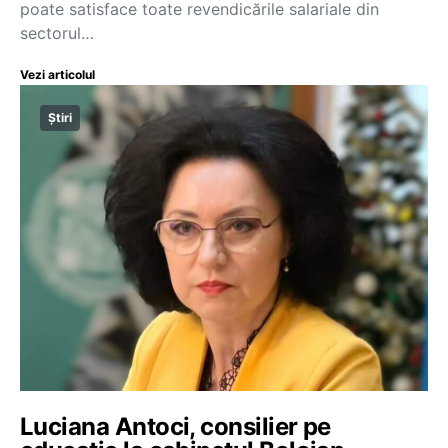
poate satisface toate revendicările salariale din
sectorul…
Vezi articolul
Știri
Luciana Antoci, consilier pe