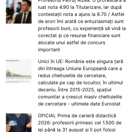
Profesorul Petruț Rizea: O profesoară a
luat nota 4.90 la Titularizare, iar după
contestații nota a ajuns la 8.70 / Astfel
de erori îmi arată ce entuziasmați sunt
profesorii buni, cu experiență să vină la
corectat și ce resurse financiare sunt
alocate unui astfel de concurs
important
Unici în UE: România este singura țară
din întreaga Uniune Europeană care a
redus cheltuielile de cercetare,
calculate pe cap de locuitor, în ultimul
deceniu. Între 2015-2025, spațiul
comunitar a crescut masiv cheltuielile
de cercetare - ultimele date Eurostat
OFICIAL Prima de carieră didactică
2026: profesorii primesc cei 1.500 de
lei până la 31 august și îi pot folosi