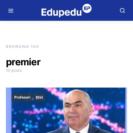
BROWSING TAG
premier
10 posts
Profesori
Știri