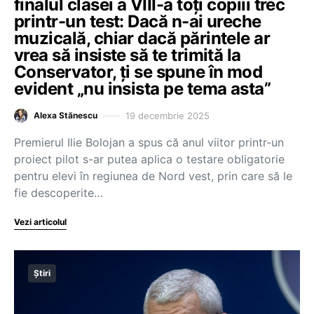
finalul clasei a VIII-a toți copiii trec
printr-un test: Dacă n-ai ureche
muzicală, chiar dacă părintele ar
vrea să insiste să te trimită la
Conservator, ți se spune în mod
evident „nu insista pe tema asta”
19 decembrie 2025
Alexa Stănescu
Premierul Ilie Bolojan a spus că anul viitor printr-un
proiect pilot s-ar putea aplica o testare obligatorie
pentru elevi în regiunea de Nord vest, prin care să le
fie descoperite…
Vezi articolul
Știri