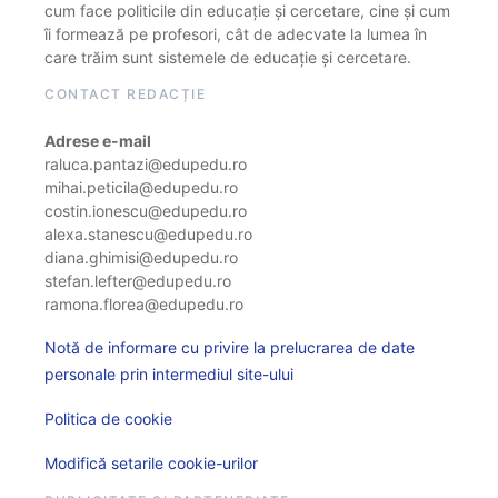
cum face politicile din educație și cercetare, cine și cum
îi formează pe profesori, cât de adecvate la lumea în
care trăim sunt sistemele de educație și cercetare.
CONTACT REDACȚIE
Adrese e-mail
raluca.pantazi@edupedu.ro
mihai.peticila@edupedu.ro
costin.ionescu@edupedu.ro
alexa.stanescu@edupedu.ro
diana.ghimisi@edupedu.ro
stefan.lefter@edupedu.ro
ramona.florea@edupedu.ro
Notă de informare cu privire la prelucrarea de date
personale prin intermediul site-ului
Politica de cookie
Modifică setarile cookie-urilor