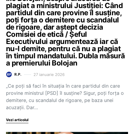
plagiat a ministrului Justiției: Când
partidul din care provine îl susține,
poți forța o demitere cu scandalul
de rigoare, dar aștept decizia
Comisiei de etică / Șeful
Executivului argumentează iar că
nu-l demite, pentru că nu a plagiat
în timpul mandatului. Dubla măsură
a premierului Bolojan
27 ianuarie 2026
R.P.
„Ce poți să faci în situația în care partidul din care
provine ministrul [PSD] îl susține? Sigur, poți forța o
demitere, cu scandalul de rigoare, pe baza unei
acuzații. Dar…
Vezi articolul