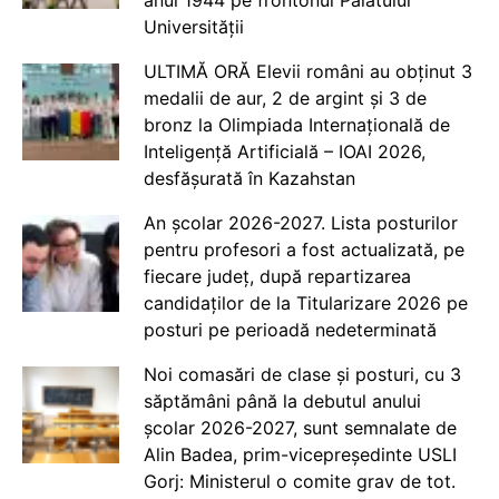
anul 1944 pe frontonul Palatului
Universității
ULTIMĂ ORĂ Elevii români au obținut 3
medalii de aur, 2 de argint și 3 de
bronz la Olimpiada Internațională de
Inteligență Artificială – IOAI 2026,
desfășurată în Kazahstan
An școlar 2026-2027. Lista posturilor
pentru profesori a fost actualizată, pe
fiecare județ, după repartizarea
candidaților de la Titularizare 2026 pe
posturi pe perioadă nedeterminată
Noi comasări de clase și posturi, cu 3
săptămâni până la debutul anului
școlar 2026-2027, sunt semnalate de
Alin Badea, prim-vicepreședinte USLI
Gorj: Ministerul o comite grav de tot.