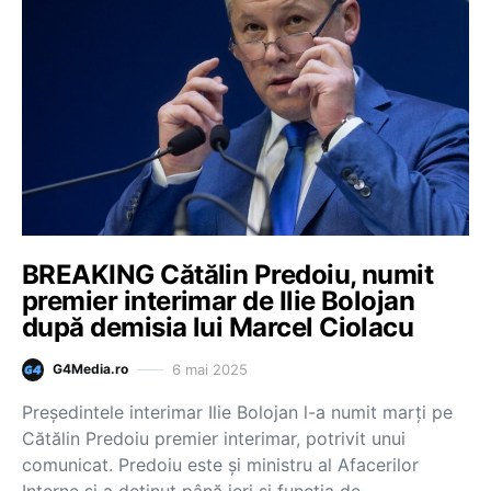
BREAKING Cătălin Predoiu, numit
premier interimar de Ilie Bolojan
după demisia lui Marcel Ciolacu
6 mai 2025
G4Media.ro
Președintele interimar Ilie Bolojan l-a numit marți pe
Cătălin Predoiu premier interimar, potrivit unui
comunicat. Predoiu este și ministru al Afacerilor
Interne și a deținut până ieri și funcția de…