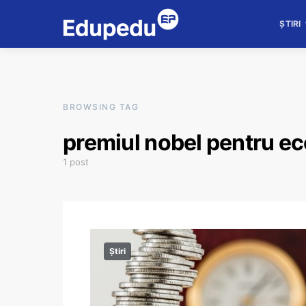
ȘTIRI
BROWSING TAG
premiul nobel pentru e
1 post
Știri