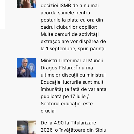
deciziei ISMB de a nu mai
acorda sumele pentru
posturile la plata cu ora din
cadrul cluburilor copiilor:
Multe cercuri de activități
extrașcolare vor dispărea de
la 1 septembrie, spun părinții
Ministrul interimar al Muncii
Dragos Pîslaru: În urma
ultimelor discuții cu ministrul
Educației lucrurile sunt mult
îmbunătățite față de varianta
publicată pe 17 iulie /
Sectorul educației este
crucial
De la 4.90 la Titularizare
2026, o învățătoare din Sibiu