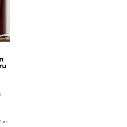
în
ru
l
Card