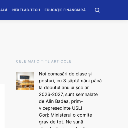
OALĂ
NEXTLAB.TECH
EDUCAȚIE FINANCIARĂ
CELE MAI CITITE ARTICOLE
Noi comasări de clase și
posturi, cu 3 săptămâni până
la debutul anului școlar
2026-2027, sunt semnalate
de Alin Badea, prim-
vicepreședinte USLI
Gorj: Ministerul o comite
grav de tot. Ne sună