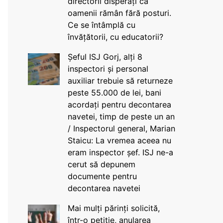
directorii disperați că
oamenii rămân fără posturi.
Ce se întâmplă cu
învățătorii, cu educatorii?
Șeful ISJ Gorj, alți 8
inspectori și personal
auxiliar trebuie să returneze
peste 55.000 de lei, bani
acordați pentru decontarea
navetei, timp de peste un an
/ Inspectorul general, Marian
Staicu: La vremea aceea nu
eram inspector șef. ISJ ne-a
cerut să depunem
documente pentru
decontarea navetei
Mai mulți părinți solicită,
într-o petiție, anularea