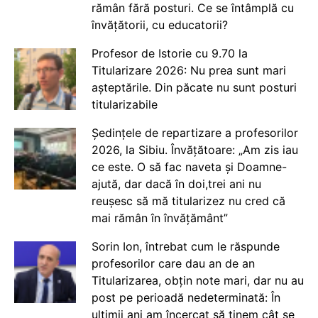
rămân fără posturi. Ce se întâmplă cu
învățătorii, cu educatorii?
Profesor de Istorie cu 9.70 la
Titularizare 2026: Nu prea sunt mari
așteptările. Din păcate nu sunt posturi
titularizabile
Ședințele de repartizare a profesorilor
2026, la Sibiu. Învățătoare: „Am zis iau
ce este. O să fac naveta și Doamne-
ajută, dar dacă în doi,trei ani nu
reușesc să mă titularizez nu cred că
mai rămân în învățământ”
Sorin Ion, întrebat cum le răspunde
profesorilor care dau an de an
Titularizarea, obțin note mari, dar nu au
post pe perioadă nedeterminată: În
ultimii ani am încercat să ținem cât se