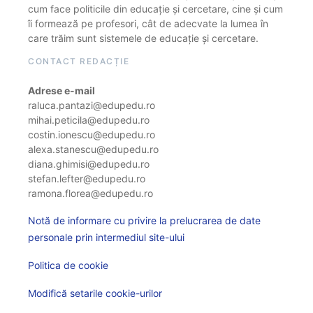
cum face politicile din educație și cercetare, cine și cum
îi formează pe profesori, cât de adecvate la lumea în
care trăim sunt sistemele de educație și cercetare.
CONTACT REDACȚIE
Adrese e-mail
raluca.pantazi@edupedu.ro
mihai.peticila@edupedu.ro
costin.ionescu@edupedu.ro
alexa.stanescu@edupedu.ro
diana.ghimisi@edupedu.ro
stefan.lefter@edupedu.ro
ramona.florea@edupedu.ro
Notă de informare cu privire la prelucrarea de date
personale prin intermediul site-ului
Politica de cookie
Modifică setarile cookie-urilor