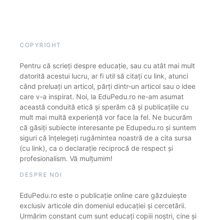
COPYRIGHT
Pentru că scrieți despre educație, sau cu atât mai mult
datorită acestui lucru, ar fi util să citați cu link, atunci
când preluați un articol, părți dintr-un articol sau o idee
care v-a inspirat. Noi, la EduPedu.ro ne-am asumat
această conduită etică și sperăm că și publicațiile cu
mult mai multă experiență vor face la fel. Ne bucurăm
că găsiți subiecte interesante pe Edupedu.ro și suntem
siguri că înțelegeți rugămintea noastră de a cita sursa
(cu link), ca o declarație reciprocă de respect și
profesionalism. Vă mulțumim!
DESPRE NOI
EduPedu.ro este o publicație online care găzduiește
exclusiv articole din domeniul educației și cercetării.
Urmărim constant cum sunt educați copiii noștri, cine și