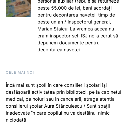
personal auxiliar trebuie să returneze
peste 55.000 de lei, bani acordați
pentru decontarea navetei, timp de
peste un an / Inspectorul general,
Marian Staicu: La vremea aceea nu
eram inspector șef. ISJ ne-a cerut să
depunem documente pentru
decontarea navetei
CELE MAI NOI
Încă mai sunt școli în care consilierii școlari își
desfășoară activitatea prin biblioteci, pe la cabinetul
medical, pe holuri sau în cancelarii, atrage atenția
consilierul școlar Aura Stănculescu / Sunt spații
inadecvate în care copilul nu va destăinui nimic
niciodată