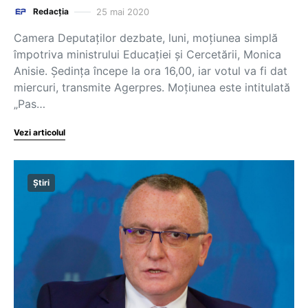
25 mai 2020
Redacția
Camera Deputaţilor dezbate, luni, moţiunea simplă
împotriva ministrului Educaţiei şi Cercetării, Monica
Anisie. Şedinţa începe la ora 16,00, iar votul va fi dat
miercuri, transmite Agerpres. Moţiunea este intitulată
„Pas…
Vezi articolul
Știri