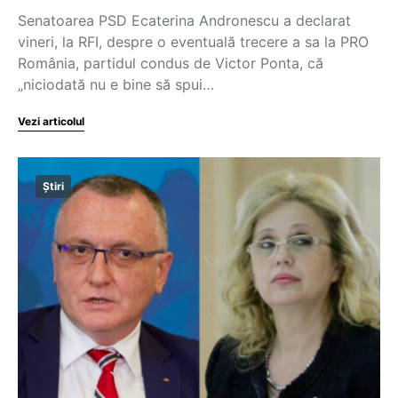
Senatoarea PSD Ecaterina Andronescu a declarat
vineri, la RFI, despre o eventuală trecere a sa la PRO
România, partidul condus de Victor Ponta, că
„niciodată nu e bine să spui…
Vezi articolul
Știri