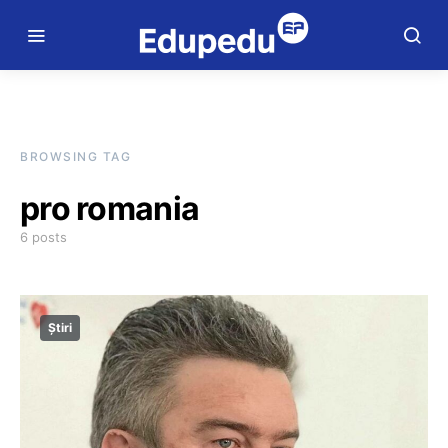
BROWSING TAG
pro romania
6 posts
Știri