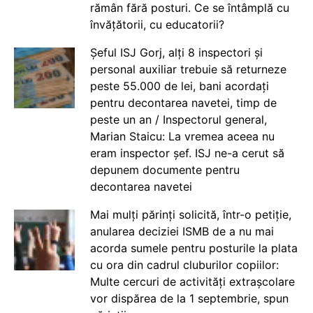
rămân fără posturi. Ce se întâmplă cu
învățătorii, cu educatorii?
Șeful ISJ Gorj, alți 8 inspectori și
personal auxiliar trebuie să returneze
peste 55.000 de lei, bani acordați
pentru decontarea navetei, timp de
peste un an / Inspectorul general,
Marian Staicu: La vremea aceea nu
eram inspector șef. ISJ ne-a cerut să
depunem documente pentru
decontarea navetei
Mai mulți părinți solicită, într-o petiție,
anularea deciziei ISMB de a nu mai
acorda sumele pentru posturile la plata
cu ora din cadrul cluburilor copiilor:
Multe cercuri de activități extrașcolare
vor dispărea de la 1 septembrie, spun