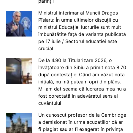
părinții
Ministrul interimar al Muncii Dragos
Pîslaru: În urma ultimelor discuții cu
ministrul Educației lucrurile sunt mult
îmbunătățite față de varianta publicată
pe 17 iulie / Sectorul educației este
crucial
De la 4.90 la Titularizare 2026, o
învățătoare din Sibiu a primit nota 8.70
după contestație: Când am văzut nota
inițială, nu mă puteam opri din plâns.
Mi-am dat seama că lucrarea mea nu a
fost corectată în adevăratul sens al
cuvântului
Un cunoscut profesor de la Cambridge
a demisionat în urma acuzațiilor că ar
fi plagiat sau ar fi exagerat în privința