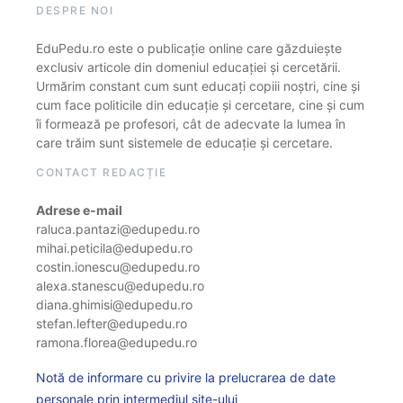
DESPRE NOI
EduPedu.ro este o publicație online care găzduiește
exclusiv articole din domeniul educației și cercetării.
Urmărim constant cum sunt educați copiii noștri, cine și
cum face politicile din educație și cercetare, cine și cum
îi formează pe profesori, cât de adecvate la lumea în
care trăim sunt sistemele de educație și cercetare.
CONTACT REDACȚIE
Adrese e-mail
raluca.pantazi@edupedu.ro
mihai.peticila@edupedu.ro
costin.ionescu@edupedu.ro
alexa.stanescu@edupedu.ro
diana.ghimisi@edupedu.ro
stefan.lefter@edupedu.ro
ramona.florea@edupedu.ro
Notă de informare cu privire la prelucrarea de date
personale prin intermediul site-ului