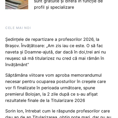
sunt gratuite și diferă în funcție de
profil și specializare
CELE MAI NOI
Ședințele de repartizare a profesorilor 2026, la
Brașov. Învățătoare: „Am zis iau ce este. O să fac
naveta și Doamne-ajută, dar dacă în doi,trei ani nu
reușesc să mă titularizez nu cred că mai rămân în
învățământ”
Săptămâna viitoare vom aproba memorandumul
necesar pentru ocuparea posturilor în creșele care
vor fi finalizate în perioada următoare, spune
premierul Bolojan, la 2 zile după ce s-au afișat
rezultatele finale de la Titularizare 2026
Sorin Ion, întrebat cum le răspunde profesorilor care
dau an de an Titularizarea, obțin note mari, dar nu au