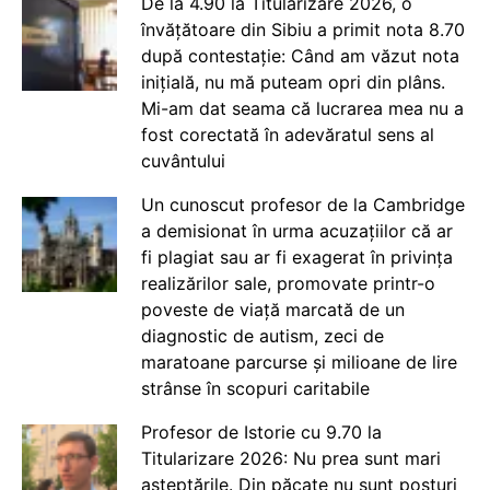
De la 4.90 la Titularizare 2026, o
învățătoare din Sibiu a primit nota 8.70
după contestație: Când am văzut nota
inițială, nu mă puteam opri din plâns.
Mi-am dat seama că lucrarea mea nu a
fost corectată în adevăratul sens al
cuvântului
Un cunoscut profesor de la Cambridge
a demisionat în urma acuzațiilor că ar
fi plagiat sau ar fi exagerat în privința
realizărilor sale, promovate printr-o
poveste de viață marcată de un
diagnostic de autism, zeci de
maratoane parcurse și milioane de lire
strânse în scopuri caritabile
Profesor de Istorie cu 9.70 la
Titularizare 2026: Nu prea sunt mari
așteptările. Din păcate nu sunt posturi