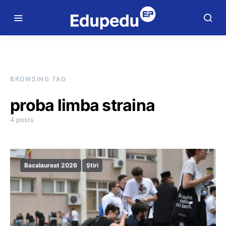
BROWSING TAG
proba limba straina
4 posts
Bacalaureat 2026
Știri