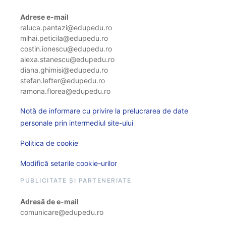
Adrese e-mail
raluca.pantazi@edupedu.ro
mihai.peticila@edupedu.ro
costin.ionescu@edupedu.ro
alexa.stanescu@edupedu.ro
diana.ghimisi@edupedu.ro
stefan.lefter@edupedu.ro
ramona.florea@edupedu.ro
Notă de informare cu privire la prelucrarea de date
personale prin intermediul site-ului
Politica de cookie
Modifică setarile cookie-urilor
PUBLICITATE ȘI PARTENERIATE
Adresă de e-mail
comunicare@edupedu.ro