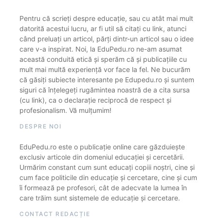
Pentru că scrieți despre educație, sau cu atât mai mult
datorită acestui lucru, ar fi util să citați cu link, atunci
când preluați un articol, părți dintr-un articol sau o idee
care v-a inspirat. Noi, la EduPedu.ro ne-am asumat
această conduită etică și sperăm că și publicațiile cu
mult mai multă experiență vor face la fel. Ne bucurăm
că găsiți subiecte interesante pe Edupedu.ro și suntem
siguri că înțelegeți rugămintea noastră de a cita sursa
(cu link), ca o declarație reciprocă de respect și
profesionalism. Vă mulțumim!
DESPRE NOI
EduPedu.ro este o publicație online care găzduiește
exclusiv articole din domeniul educației și cercetării.
Urmărim constant cum sunt educați copiii noștri, cine și
cum face politicile din educație și cercetare, cine și cum
îi formează pe profesori, cât de adecvate la lumea în
care trăim sunt sistemele de educație și cercetare.
CONTACT REDACȚIE