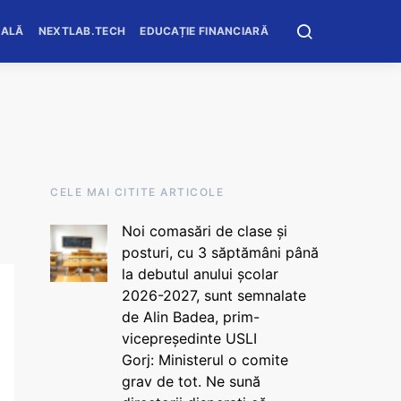
OALĂ
NEXTLAB.TECH
EDUCAȚIE FINANCIARĂ
CELE MAI CITITE ARTICOLE
Noi comasări de clase și
posturi, cu 3 săptămâni până
la debutul anului școlar
2026-2027, sunt semnalate
de Alin Badea, prim-
vicepreședinte USLI
Gorj: Ministerul o comite
grav de tot. Ne sună