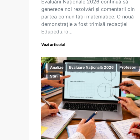
Evaluării Naționale 2026 continuă să
genereze noi rezolvări și comentarii din
partea comunității matematice. O nouă
demonstrație a fost trimisă redacției
Edupedu.ro…
Vezi articolul
Analize
Evaluare Națională 2026
Profesori
Știri