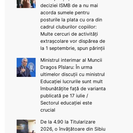
deciziei ISMB de a nu mai
acorda sumele pentru
posturile la plata cu ora din
cadrul cluburilor copiilor:
Multe cercuri de activități
extrașcolare vor dispărea de
la 1 septembrie, spun părinții
Ministrul interimar al Muncii
Dragos Pîslaru: În urma
ultimelor discuții cu ministrul
Educației lucrurile sunt mult
îmbunătățite față de varianta
publicată pe 17 iulie /
Sectorul educației este
crucial
De la 4.90 la Titularizare
2026, o învățătoare din Sibiu