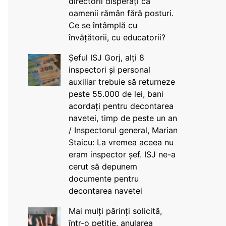
directorii disperați că
oamenii rămân fără posturi.
Ce se întâmplă cu
învățătorii, cu educatorii?
Șeful ISJ Gorj, alți 8
inspectori și personal
auxiliar trebuie să returneze
peste 55.000 de lei, bani
acordați pentru decontarea
navetei, timp de peste un an
/ Inspectorul general, Marian
Staicu: La vremea aceea nu
eram inspector șef. ISJ ne-a
cerut să depunem
documente pentru
decontarea navetei
Mai mulți părinți solicită,
într-o petiție, anularea