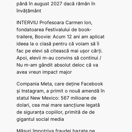
până în august 2027 dacă rămân în
învățământ
INTERVIU Profesoara Carmen Ion,
fondatoarea Festivalului de book-
trailere, Boovie: Acum 12 ani am aplicat
ideea la o clasă pentru că voiam să îi
fac pe elevi să citească mai ușor cărți.
Apoi, elevii m-au convins să continui /
Nu m-am gândit absolut deloc că va
avea vreun impact major
Compania Meta, care deține Facebook
și Instagram, a primit o nouă amendă în
statul New Mexico: 567 milioane de
dolari, cea mai mare sancțiune legată
de siguranța copiilor, primită de de
gigantul social media
Măsuri împotriva fraudei bazate pe