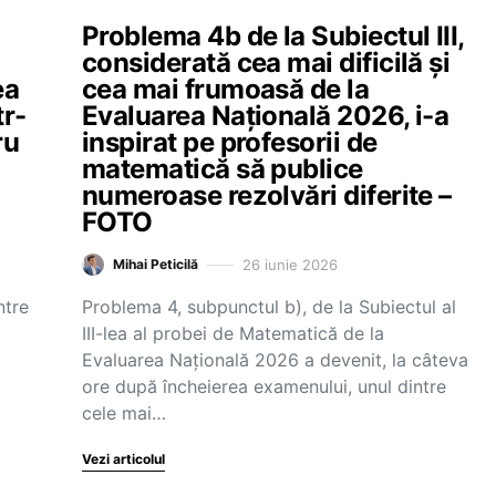
Problema 4b de la Subiectul III,
considerată cea mai dificilă și
ea
cea mai frumoasă de la
tr-
Evaluarea Națională 2026, i-a
ru
inspirat pe profesorii de
matematică să publice
numeroase rezolvări diferite –
FOTO
26 iunie 2026
Mihai Peticilă
ntre
Problema 4, subpunctul b), de la Subiectul al
III-lea al probei de Matematică de la
Evaluarea Națională 2026 a devenit, la câteva
ore după încheierea examenului, unul dintre
cele mai…
Vezi articolul