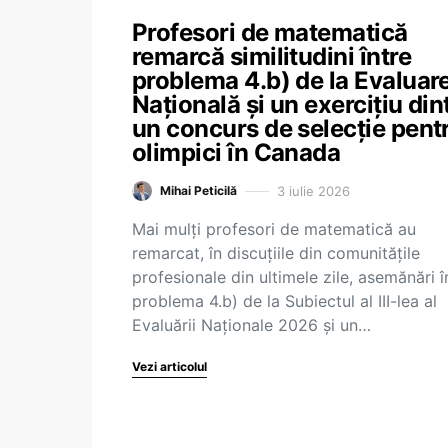
Profesori de matematică
remarcă similitudini între
problema 4.b) de la Evaluar
Națională și un exercițiu din
un concurs de selecție pent
olimpici în Canada
3 iulie 2026
Mihai Peticilă
Mai mulți profesori de matematică au
remarcat, în discuțiile din comunitățile
profesionale din ultimele zile, asemănări î
problema 4.b) de la Subiectul al III-lea al
Evaluării Naționale 2026 și un…
Vezi articolul